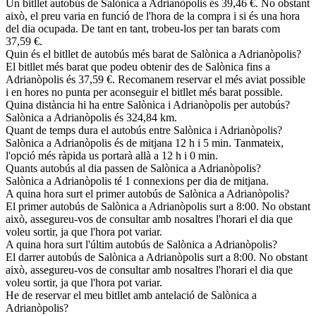
Un bitllet autobús de Salònica a Adrianòpolis és 39,46 €. No obstant
això, el preu varia en funció de l'hora de la compra i si és una hora
del dia ocupada. De tant en tant, trobeu-los per tan barats com
37,59 €.
Quin és el bitllet de autobús més barat de Salònica a Adrianòpolis?
El bitllet més barat que podeu obtenir des de Salònica fins a
Adrianòpolis és 37,59 €. Recomanem reservar el més aviat possible
i en hores no punta per aconseguir el bitllet més barat possible.
Quina distància hi ha entre Salònica i Adrianòpolis per autobús?
Salònica a Adrianòpolis és 324,84 km.
Quant de temps dura el autobús entre Salònica i Adrianòpolis?
Salònica a Adrianòpolis és de mitjana 12 h i 5 min. Tanmateix,
l'opció més ràpida us portarà allà a 12 h i 0 min.
Quants autobús al dia passen de Salònica a Adrianòpolis?
Salònica a Adrianòpolis té 1 connexions per dia de mitjana.
A quina hora surt el primer autobús de Salònica a Adrianòpolis?
El primer autobús de Salònica a Adrianòpolis surt a 8:00. No obstant
això, assegureu-vos de consultar amb nosaltres l'horari el dia que
voleu sortir, ja que l'hora pot variar.
A quina hora surt l'últim autobús de Salònica a Adrianòpolis?
El darrer autobús de Salònica a Adrianòpolis surt a 8:00. No obstant
això, assegureu-vos de consultar amb nosaltres l'horari el dia que
voleu sortir, ja que l'hora pot variar.
He de reservar el meu bitllet amb antelació de Salònica a
Adrianòpolis?