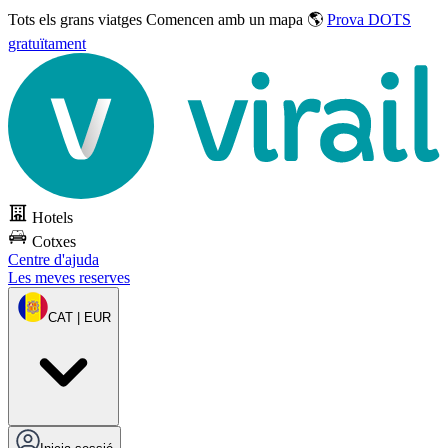
Tots els grans viatges
Comencen amb un mapa 🌎
Prova DOTS
gratuïtament
Hotels
Cotxes
Centre d'ajuda
Les meves reserves
CAT | EUR