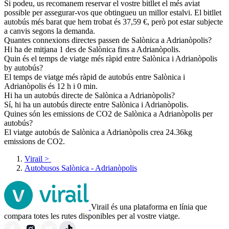
Si podeu, us recomanem reservar el vostre bitllet el més aviat
possible per assegurar-vos que obtingueu un millor estalvi. El bitllet
autobús més barat que hem trobat és 37,59 €, però pot estar subjecte
a canvis segons la demanda.
Quantes connexions directes passen de Salònica a Adrianòpolis?
Hi ha de mitjana 1 des de Salònica fins a Adrianòpolis.
Quin és el temps de viatge més ràpid entre Salònica i Adrianòpolis
by autobús?
El temps de viatge més ràpid de autobús entre Salònica i
Adrianòpolis és 12 h i 0 min.
Hi ha un autobús directe de Salònica a Adrianòpolis?
Sí, hi ha un autobús directe entre Salònica i Adrianòpolis.
Quines són les emissions de CO2 de Salònica a Adrianòpolis per
autobús?
El viatge autobús de Salònica a Adrianòpolis crea 24.36kg
emissions de CO2.
Virail
>
Autobusos Salònica - Adrianòpolis
Virail és una plataforma en línia que
compara totes les rutes disponibles per al vostre viatge.