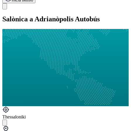
Inicia sessió
Salònica a Adrianòpolis Autobús
Thessaloniki