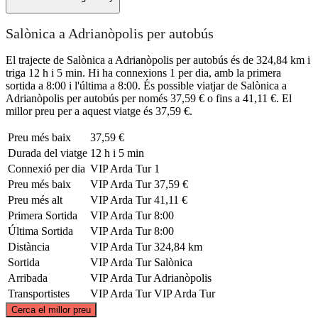
Salònica a Adrianòpolis per autobús
El trajecte de Salònica a Adrianòpolis per autobús és de 324,84 km i
triga 12 h i 5 min. Hi ha connexions 1 per dia, amb la primera
sortida a 8:00 i l'última a 8:00. És possible viatjar de Salònica a
Adrianòpolis per autobús per només 37,59 € o fins a 41,11 €. El
millor preu per a aquest viatge és 37,59 €.
Preu més baix
37,59 €
Durada del viatge
12 h i 5 min
Connexió per dia
VIP Arda Tur
1
Preu més baix
VIP Arda Tur
37,59 €
Preu més alt
VIP Arda Tur
41,11 €
Primera Sortida
VIP Arda Tur
8:00
Última Sortida
VIP Arda Tur
8:00
Distància
VIP Arda Tur
324,84 km
Sortida
VIP Arda Tur
Salònica
Arribada
VIP Arda Tur
Adrianòpolis
Transportistes
VIP Arda Tur
VIP Arda Tur
©
CARTO
, ©
OpenStreetMap
contributors
Cerca el millor preu