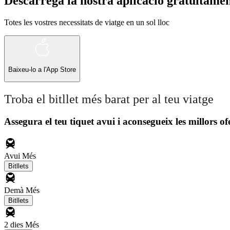
Descarrega la nostra aplicació gratuïtame
Totes les vostres necessitats de viatge en un sol lloc
Baixeu-lo a l'
App Store
Troba el bitllet més barat per al teu viatge
Assegura el teu tiquet avui i aconsegueix les millors of
Avui
Més
Bitllets
Demà
Més
Bitllets
2 dies
Més