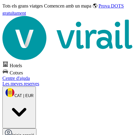
Tots els grans viatges
Comencen amb un mapa 🌎
Prova DOTS
gratuïtament
Hotels
Cotxes
Centre d'ajuda
Les meves reserves
CAT | EUR