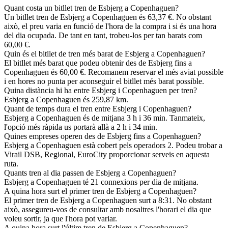
Quant costa un bitllet tren de Esbjerg a Copenhaguen?
Un bitllet tren de Esbjerg a Copenhaguen és 63,37 €. No obstant
això, el preu varia en funció de l'hora de la compra i si és una hora
del dia ocupada. De tant en tant, trobeu-los per tan barats com
60,00 €.
Quin és el bitllet de tren més barat de Esbjerg a Copenhaguen?
El bitllet més barat que podeu obtenir des de Esbjerg fins a
Copenhaguen és 60,00 €. Recomanem reservar el més aviat possible
i en hores no punta per aconseguir el bitllet més barat possible.
Quina distància hi ha entre Esbjerg i Copenhaguen per tren?
Esbjerg a Copenhaguen és 259,87 km.
Quant de temps dura el tren entre Esbjerg i Copenhaguen?
Esbjerg a Copenhaguen és de mitjana 3 h i 36 min. Tanmateix,
l'opció més ràpida us portarà allà a 2 h i 34 min.
Quines empreses operen des de Esbjerg fins a Copenhaguen?
Esbjerg a Copenhaguen està cobert pels operadors 2. Podeu trobar a
Virail DSB, Regional, EuroCity proporcionar serveis en aquesta
ruta.
Quants tren al dia passen de Esbjerg a Copenhaguen?
Esbjerg a Copenhaguen té 21 connexions per dia de mitjana.
A quina hora surt el primer tren de Esbjerg a Copenhaguen?
El primer tren de Esbjerg a Copenhaguen surt a 8:31. No obstant
això, assegureu-vos de consultar amb nosaltres l'horari el dia que
voleu sortir, ja que l'hora pot variar.
A quina hora surt l'últim tren de Esbjerg a Copenhaguen?