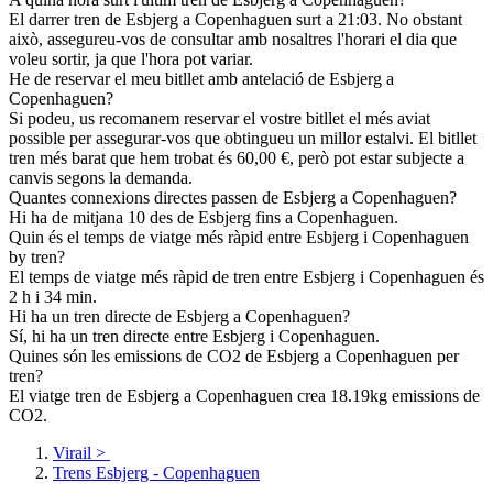
El darrer tren de Esbjerg a Copenhaguen surt a 21:03. No obstant
això, assegureu-vos de consultar amb nosaltres l'horari el dia que
voleu sortir, ja que l'hora pot variar.
He de reservar el meu bitllet amb antelació de Esbjerg a
Copenhaguen?
Si podeu, us recomanem reservar el vostre bitllet el més aviat
possible per assegurar-vos que obtingueu un millor estalvi. El bitllet
tren més barat que hem trobat és 60,00 €, però pot estar subjecte a
canvis segons la demanda.
Quantes connexions directes passen de Esbjerg a Copenhaguen?
Hi ha de mitjana 10 des de Esbjerg fins a Copenhaguen.
Quin és el temps de viatge més ràpid entre Esbjerg i Copenhaguen
by tren?
El temps de viatge més ràpid de tren entre Esbjerg i Copenhaguen és
2 h i 34 min.
Hi ha un tren directe de Esbjerg a Copenhaguen?
Sí, hi ha un tren directe entre Esbjerg i Copenhaguen.
Quines són les emissions de CO2 de Esbjerg a Copenhaguen per
tren?
El viatge tren de Esbjerg a Copenhaguen crea 18.19kg emissions de
CO2.
Virail
>
Trens Esbjerg - Copenhaguen