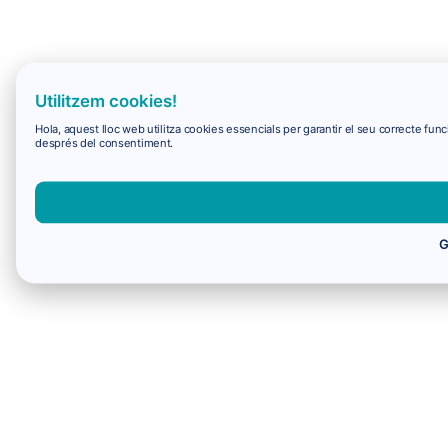
Utilitzem cookies!
Hola, aquest lloc web utilitza cookies essencials per garantir el seu correcte f
després del consentiment.
G