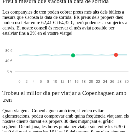
Preu a mesura que s'acosta la data de sortida
Les companyies de tren poden cobrar preus més alts dels bitllets a
mesura que s'acosta la data de sortida. Els preus dels propers dies
poden oscil·lar entre 62,41 € i 64,32 €, però poden estar subjectes a
Copenhagen
canvis. El nostre consell és reservar el més aviat possible per
Esbjerg
estalviar fins a 3% en el vostre viatge!
Trobeu el millor dia per viatjar a Copenhaguen amb
tren
Quan viatgeu a Copenhaguen amb tren, si voleu evitar
aglomeracions, podeu comprovar amb quina freqüència viatjaran els
nostres clients durant els propers 30 dies mitjançant el gràfic
següent. De mitjana, les hores punta per viatjar són entre les 6.30 i
les 9 del matí, o entre les 16 i les 19 del vespre. Si us plau, tingueu-