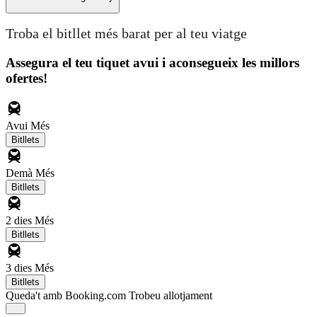
Troba el bitllet més barat per al teu viatge
Assegura el teu tiquet avui i aconsegueix les millors
ofertes!
Avui
Més
Bitllets
Demà
Més
Bitllets
2 dies
Més
Bitllets
3 dies
Més
Bitllets
Queda't amb Booking.com
Trobeu allotjament