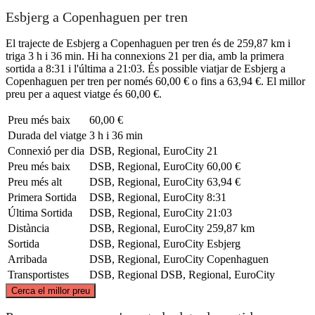
Esbjerg a Copenhaguen per tren
El trajecte de Esbjerg a Copenhaguen per tren és de 259,87 km i
triga 3 h i 36 min. Hi ha connexions 21 per dia, amb la primera
sortida a 8:31 i l'última a 21:03. És possible viatjar de Esbjerg a
Copenhaguen per tren per només 60,00 € o fins a 63,94 €. El millor
preu per a aquest viatge és 60,00 €.
Preu més baix
60,00 €
Durada del viatge
3 h i 36 min
Connexió per dia
DSB, Regional, EuroCity
21
Preu més baix
DSB, Regional, EuroCity
60,00 €
Preu més alt
DSB, Regional, EuroCity
63,94 €
Primera Sortida
DSB, Regional, EuroCity
8:31
Última Sortida
DSB, Regional, EuroCity
21:03
Distància
DSB, Regional, EuroCity
259,87 km
Sortida
DSB, Regional, EuroCity
Esbjerg
Arribada
DSB, Regional, EuroCity
Copenhaguen
Transportistes
DSB, Regional
DSB, Regional, EuroCity
©
CARTO
, ©
OpenStreetMap
contributors
Cerca el millor preu