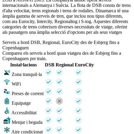
internacionals a Alemanya i Suècia. La flota de DSB consta de trens
d'alta velocitat, trens regionals i trens de rodalies. Dinamarca té una
àmplia gamma de serveis de tren, que inclou nou tipus diferents,
com ara Eurocity, Intercity, Regionaltog i S-tog. Aquestes diferents
categories de trens cobreixen diverses necessitats de viatge, oferint
als passatgers una àmplia selecció d'opcions per als seus viatges
Serveis a bord DSB, Regional, EuroCity des de Esbjerg fins a
Copenhaguen
Compareu els serveis a bord quan viatgeu des de Esbjerg fins a
Copenhaguen per train.
Instal·lacions
DSB
Regional
EuroCity
Zona tranquil·la
WiFi
Preses de corrent
Equipatge
Accessibilitat
Menjar i beguda
Aire condicionat