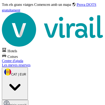
Tots els grans viatges
Comencen amb un mapa 🌎
Prova DOTS
gratuïtament
Hotels
Cotxes
Centre d'ajuda
Les meves reserves
CAT | EUR