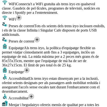
WiFi
Connecta't a WiFi gratuïta als trens iryo en qualsevol
classe. Gaudeix de pel·lícules, programes de televisió, notícies en
directe i Spotify per a l'entreteniment.
WiFi
Preses de corrent
Tots els seients dels trens iryo inclouen endolls,
i els de la classe Infinita i Singular Cafe disposen de ports USB
addicionals.
Preses de corrent
Equipatge
Als trens iryo, la política d'equipatge flexible us
permet viatjar còmodament amb fins a 3 equipatges, inclòs un
equipatge de mà. La mida màxima per a 2 peces més grans és de
85x55x35cm, mentre que l'equipatge de mà ha de ser de
36x27x15cm. El límit de pes total és de 25 kg.
Equipatge
Accessibilitat
Els trens iryo estan dissenyats per a la inclusió,
oferint seients designats per als passatgers amb mobilitat reduïda i
assegurant l'accés sense escales tant durant l'embarcament com el
desembarcament.
Accessibilitat
Menjar i beguda
iryo ofereix menús de qualitat per a totes les