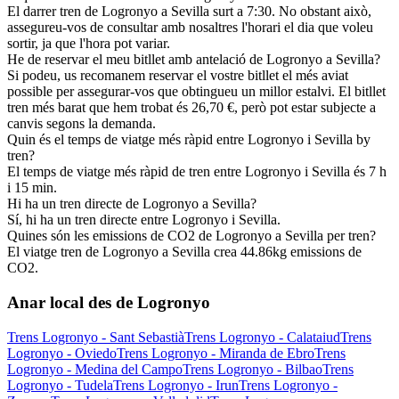
El darrer tren de Logronyo a Sevilla surt a 7:30. No obstant això,
assegureu-vos de consultar amb nosaltres l'horari el dia que voleu
sortir, ja que l'hora pot variar.
He de reservar el meu bitllet amb antelació de Logronyo a Sevilla?
Si podeu, us recomanem reservar el vostre bitllet el més aviat
possible per assegurar-vos que obtingueu un millor estalvi. El bitllet
tren més barat que hem trobat és 26,70 €, però pot estar subjecte a
canvis segons la demanda.
Quin és el temps de viatge més ràpid entre Logronyo i Sevilla by
tren?
El temps de viatge més ràpid de tren entre Logronyo i Sevilla és 7 h
i 15 min.
Hi ha un tren directe de Logronyo a Sevilla?
Sí, hi ha un tren directe entre Logronyo i Sevilla.
Quines són les emissions de CO2 de Logronyo a Sevilla per tren?
El viatge tren de Logronyo a Sevilla crea 44.86kg emissions de
CO2.
Anar local des de Logronyo
Trens Logronyo - Sant Sebastià
Trens Logronyo - Calataiud
Trens
Logronyo - Oviedo
Trens Logronyo - Miranda de Ebro
Trens
Logronyo - Medina del Campo
Trens Logronyo - Bilbao
Trens
Logronyo - Tudela
Trens Logronyo - Irun
Trens Logronyo -