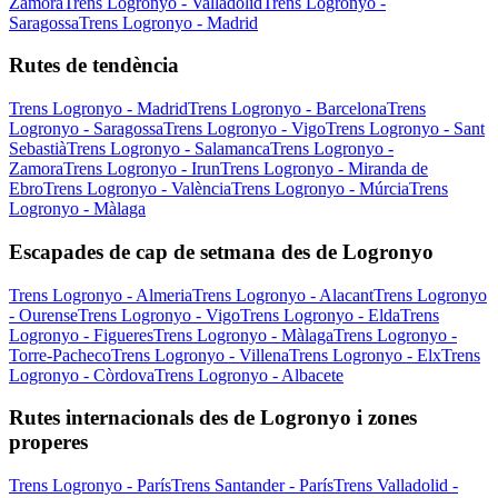
Zamora
Trens Logronyo - Valladolid
Trens Logronyo -
Saragossa
Trens Logronyo - Madrid
Rutes de tendència
Trens Logronyo - Madrid
Trens Logronyo - Barcelona
Trens
Logronyo - Saragossa
Trens Logronyo - Vigo
Trens Logronyo - Sant
Sebastià
Trens Logronyo - Salamanca
Trens Logronyo -
Zamora
Trens Logronyo - Irun
Trens Logronyo - Miranda de
Ebro
Trens Logronyo - València
Trens Logronyo - Múrcia
Trens
Logronyo - Màlaga
Escapades de cap de setmana des de Logronyo
Trens Logronyo - Almeria
Trens Logronyo - Alacant
Trens Logronyo
- Ourense
Trens Logronyo - Vigo
Trens Logronyo - Elda
Trens
Logronyo - Figueres
Trens Logronyo - Màlaga
Trens Logronyo -
Torre-Pacheco
Trens Logronyo - Villena
Trens Logronyo - Elx
Trens
Logronyo - Còrdova
Trens Logronyo - Albacete
Rutes internacionals des de Logronyo i zones
properes
Trens Logronyo - París
Trens Santander - París
Trens Valladolid -