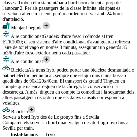
classes. Trobeu el restaurant/bar a bord normalment a prop de
l'autocar 2. Per als passatgers de la classe Infinita, els àpats es
serveixen al vostre seient, però recordeu reservar amb 24 hores
d'antelació.
Menjar i beguda
Aire condicionat
Gaudeix d'aire fresc i còmode al tren
ETR1000; el seu sistema d'aire condicionat d'avantguarda refresca
l'aire de tot el vagó en només 3 minuts, assegurant un generós 35
m3/h d'aire fresc exterior per a cada passatger.
Aire condicionat
Bicicleta
Als trens Iryo, podeu portar una bicicleta desmuntada o
patinet elèctric per autocar, sempre que estigui dins d'una bossa i
quedi dins de 90x120x40cm. El transport és gratuït! Tingueu en
compte que us encarregueu de la càrrega, la conservació i la
descàrrega. A més, tingueu en compte la comoditat i la seguretat dels
altres passatgers i recordeu que els danys causats corresponen a
vosaltres.
Bicicleta
Serveis a bord Iryo des de Logronyo fins a Sevilla
Compareu els serveis a bord quan viatgeu des de Logronyo fins a
Sevilla per train.
Instal·lacions
Iryo