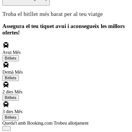
Troba el bitllet més barat per al teu viatge
Assegura el teu tiquet avui i aconsegueix les millors
ofertes!
Avui
Més
Bitllets
Demà
Més
Bitllets
2 dies
Més
Bitllets
3 dies
Més
Bitllets
Queda't amb Booking.com
Trobeu allotjament