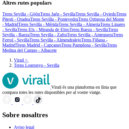
Altres rutes populars
Trens Sevilla - Gijón
Trens Jaén - Sevilla
Trens Sevilla - Oviedo
Trens
Piteşti - Oradea
Trens Sevilla - Pontevedra
Trens Ortigosa del Monte
- Madrid
Trens Sevilla - Mérida
Trens Sevilla - Almeria
Trens Linares
- Sevilla
Trens Elx - Miranda de Ebro
Trens Baeza - Sevilla
Trens
Sevilla - Baeza
Trens Sevilla - Zafra
Trens Sevilla - Antequera
Trens
Ferrol - Sevilla
Trens Sevilla - Almendralejo
Trens Fiñana -
Madrid
Trens Madrid - Capçanes
Trens Pamplona - Sevilla
Trens
Medina del Campo - Albacete
Virail
>
Trens Logronyo - Sevilla
Virail és una plataforma en línia que
compara totes les rutes disponibles per al vostre viatge.
Sobre nosaltres
Aviso legal