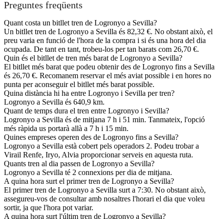
Preguntes freqüents
Quant costa un bitllet tren de Logronyo a Sevilla?
Un bitllet tren de Logronyo a Sevilla és 82,32 €. No obstant això, el
preu varia en funció de l'hora de la compra i si és una hora del dia
ocupada. De tant en tant, trobeu-los per tan barats com 26,70 €.
Quin és el bitllet de tren més barat de Logronyo a Sevilla?
El bitllet més barat que podeu obtenir des de Logronyo fins a Sevilla
és 26,70 €. Recomanem reservar el més aviat possible i en hores no
punta per aconseguir el bitllet més barat possible.
Quina distància hi ha entre Logronyo i Sevilla per tren?
Logronyo a Sevilla és 640,9 km.
Quant de temps dura el tren entre Logronyo i Sevilla?
Logronyo a Sevilla és de mitjana 7 h i 51 min. Tanmateix, l'opció
més ràpida us portarà allà a 7 h i 15 min.
Quines empreses operen des de Logronyo fins a Sevilla?
Logronyo a Sevilla està cobert pels operadors 2. Podeu trobar a
Virail Renfe, Iryo, Alvia proporcionar serveis en aquesta ruta.
Quants tren al dia passen de Logronyo a Sevilla?
Logronyo a Sevilla té 2 connexions per dia de mitjana.
A quina hora surt el primer tren de Logronyo a Sevilla?
El primer tren de Logronyo a Sevilla surt a 7:30. No obstant això,
assegureu-vos de consultar amb nosaltres l'horari el dia que voleu
sortir, ja que l'hora pot variar.
A quina hora surt l'últim tren de Logronyo a Sevilla?