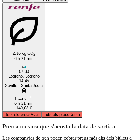
2.16 kg CO
2
6 h 21 min
Seville
07:30
Logrono, Logrono
14:45
Seville - Santa Justa
1 canvi
6 h 21 min
140,68 €
Tots els preus
Avui
Tots els preus
Demà
Preu a mesura que s'acosta la data de sortida
Les companyies de tren poden cobrar preus més alts dels bitllets a