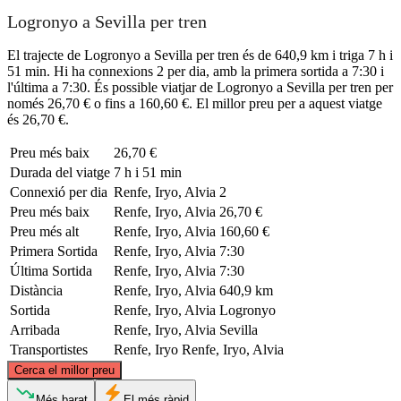
Logronyo a Sevilla per tren
El trajecte de Logronyo a Sevilla per tren és de 640,9 km i triga 7 h i
51 min. Hi ha connexions 2 per dia, amb la primera sortida a 7:30 i
l'última a 7:30. És possible viatjar de Logronyo a Sevilla per tren per
només 26,70 € o fins a 160,60 €. El millor preu per a aquest viatge
és 26,70 €.
Preu més baix
26,70 €
Durada del viatge
7 h i 51 min
Connexió per dia
Renfe, Iryo, Alvia
2
Preu més baix
Renfe, Iryo, Alvia
26,70 €
Preu més alt
Renfe, Iryo, Alvia
160,60 €
Primera Sortida
Renfe, Iryo, Alvia
7:30
Última Sortida
Renfe, Iryo, Alvia
7:30
Distància
Renfe, Iryo, Alvia
640,9 km
Sortida
Renfe, Iryo, Alvia
Logronyo
Arribada
Renfe, Iryo, Alvia
Sevilla
Transportistes
Renfe, Iryo
Renfe, Iryo, Alvia
©
CARTO
, ©
OpenStreetMap
contributors
Cerca el millor preu
Logroño
Més barat
El més ràpid