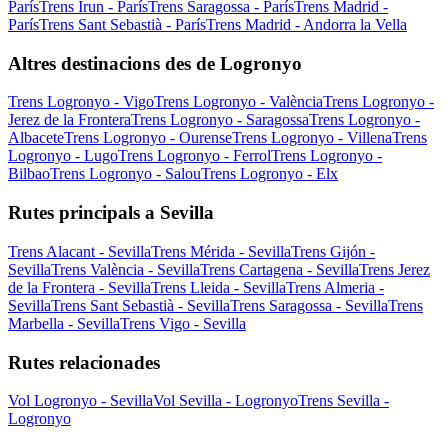
París
Trens Irun - París
Trens Saragossa - París
Trens Madrid -
París
Trens Sant Sebastià - París
Trens Madrid - Andorra la Vella
Altres destinacions des de Logronyo
Trens Logronyo - Vigo
Trens Logronyo - València
Trens Logronyo -
Jerez de la Frontera
Trens Logronyo - Saragossa
Trens Logronyo -
Albacete
Trens Logronyo - Ourense
Trens Logronyo - Villena
Trens
Logronyo - Lugo
Trens Logronyo - Ferrol
Trens Logronyo -
Bilbao
Trens Logronyo - Salou
Trens Logronyo - Elx
Rutes principals a Sevilla
Trens Alacant - Sevilla
Trens Mérida - Sevilla
Trens Gijón -
Sevilla
Trens València - Sevilla
Trens Cartagena - Sevilla
Trens Jerez
de la Frontera - Sevilla
Trens Lleida - Sevilla
Trens Almeria -
Sevilla
Trens Sant Sebastià - Sevilla
Trens Saragossa - Sevilla
Trens
Marbella - Sevilla
Trens Vigo - Sevilla
Rutes relacionades
Vol Logronyo - Sevilla
Vol Sevilla - Logronyo
Trens Sevilla -
Logronyo