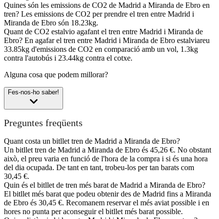
Quines són les emissions de CO2 de Madrid a Miranda de Ebro en
tren?
Les emissions de CO2 per prendre el tren entre Madrid i
Miranda de Ebro són 18.23kg.
Quant de CO2 estalvio agafant el tren entre Madrid i Miranda de
Ebro?
En agafar el tren entre Madrid i Miranda de Ebro estalviareu
33.85kg d'emissions de CO2 en comparació amb un vol, 1.3kg
contra l'autobús i 23.44kg contra el cotxe.
Alguna cosa que podem millorar?
Fes-nos-ho saber!
Preguntes freqüents
Quant costa un bitllet tren de Madrid a Miranda de Ebro?
Un bitllet tren de Madrid a Miranda de Ebro és 45,26 €. No obstant
això, el preu varia en funció de l'hora de la compra i si és una hora
del dia ocupada. De tant en tant, trobeu-los per tan barats com
30,45 €.
Quin és el bitllet de tren més barat de Madrid a Miranda de Ebro?
El bitllet més barat que podeu obtenir des de Madrid fins a Miranda
de Ebro és 30,45 €. Recomanem reservar el més aviat possible i en
hores no punta per aconseguir el bitllet més barat possible.