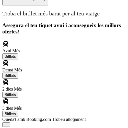
Troba el bitllet més barat per al teu viatge
Assegura el teu tiquet avui i aconsegueix les millors
ofertes!
Avui
Més
Bitllets
Demà
Més
Bitllets
2 dies
Més
Bitllets
3 dies
Més
Bitllets
Queda't amb Booking.com
Trobeu allotjament