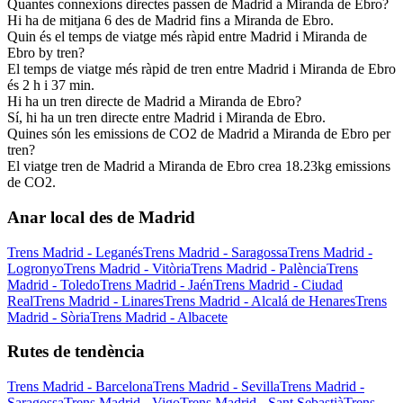
Quantes connexions directes passen de Madrid a Miranda de Ebro?
Hi ha de mitjana 6 des de Madrid fins a Miranda de Ebro.
Quin és el temps de viatge més ràpid entre Madrid i Miranda de
Ebro by tren?
El temps de viatge més ràpid de tren entre Madrid i Miranda de Ebro
és 2 h i 37 min.
Hi ha un tren directe de Madrid a Miranda de Ebro?
Sí, hi ha un tren directe entre Madrid i Miranda de Ebro.
Quines són les emissions de CO2 de Madrid a Miranda de Ebro per
tren?
El viatge tren de Madrid a Miranda de Ebro crea 18.23kg emissions
de CO2.
Anar local des de Madrid
Trens Madrid - Leganés
Trens Madrid - Saragossa
Trens Madrid -
Logronyo
Trens Madrid - Vitòria
Trens Madrid - Palència
Trens
Madrid - Toledo
Trens Madrid - Jaén
Trens Madrid - Ciudad
Real
Trens Madrid - Linares
Trens Madrid - Alcalá de Henares
Trens
Madrid - Sòria
Trens Madrid - Albacete
Rutes de tendència
Trens Madrid - Barcelona
Trens Madrid - Sevilla
Trens Madrid -
Saragossa
Trens Madrid - Vigo
Trens Madrid - Sant Sebastià
Trens