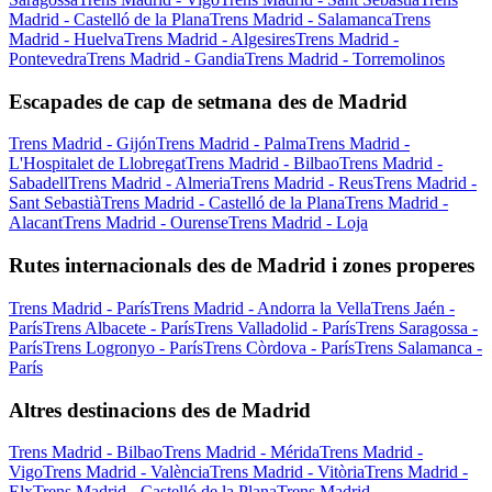
Madrid - Castelló de la Plana
Trens Madrid - Salamanca
Trens
Madrid - Huelva
Trens Madrid - Algesires
Trens Madrid -
Pontevedra
Trens Madrid - Gandia
Trens Madrid - Torremolinos
Escapades de cap de setmana des de Madrid
Trens Madrid - Gijón
Trens Madrid - Palma
Trens Madrid -
L'Hospitalet de Llobregat
Trens Madrid - Bilbao
Trens Madrid -
Sabadell
Trens Madrid - Almeria
Trens Madrid - Reus
Trens Madrid -
Sant Sebastià
Trens Madrid - Castelló de la Plana
Trens Madrid -
Alacant
Trens Madrid - Ourense
Trens Madrid - Loja
Rutes internacionals des de Madrid i zones properes
Trens Madrid - París
Trens Madrid - Andorra la Vella
Trens Jaén -
París
Trens Albacete - París
Trens Valladolid - París
Trens Saragossa -
París
Trens Logronyo - París
Trens Còrdova - París
Trens Salamanca -
París
Altres destinacions des de Madrid
Trens Madrid - Bilbao
Trens Madrid - Mérida
Trens Madrid -
Vigo
Trens Madrid - València
Trens Madrid - Vitòria
Trens Madrid -
Elx
Trens Madrid - Castelló de la Plana
Trens Madrid -