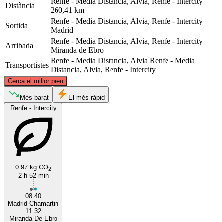
Renfe - Media Distancia, Alvia, Renfe - Intercity
Distància
260,41 km
Renfe - Media Distancia, Alvia, Renfe - Intercity
Sortida
Madrid
Renfe - Media Distancia, Alvia, Renfe - Intercity
Arribada
Miranda de Ebro
Renfe - Media Distancia, Alvia
Renfe - Media
Transportistes
Distancia, Alvia, Renfe - Intercity
©
CARTO
, ©
OpenStreetMap
contributors
Cerca el millor preu
Miranda de Ebro
Més barat
El més ràpid
Renfe - Intercity
0.97 kg CO
2
2 h 52 min
Madrid
08:40
Madrid Chamartin
11:32
Miranda De Ebro