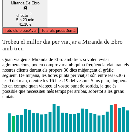
Miranda De Ebro
directe
5 h 20 min
41,10 €
Tots els preus
Avui
Tots els preus
Demà
Trobeu el millor dia per viatjar a Miranda de Ebro
amb tren
Quan viatgeu a Miranda de Ebro amb tren, si voleu evitar
aglomeracions, podeu comprovar amb quina freqüència viatjaran els
nostres clients durant els propers 30 dies mitjançant el gràfic
següent. De mitjana, les hores punta per viatjar són entre les 6.30 i
les 9 del matí, o entre les 16 i les 19 del vespre. Si us plau, tingueu-
ho en compte quan viatgeu al vostre punt de sortida, ja que és
possible que necessiteu més temps per arribar, sobretot a les grans
ciutats!