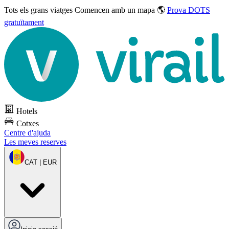
Tots els grans viatges
Comencen amb un mapa 🌎
Prova DOTS
gratuïtament
Hotels
Cotxes
Centre d'ajuda
Les meves reserves
CAT | EUR