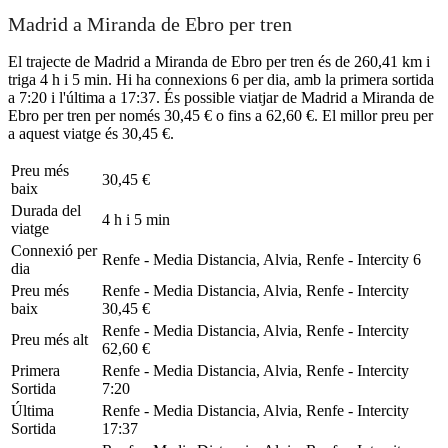
Madrid a Miranda de Ebro per tren
El trajecte de Madrid a Miranda de Ebro per tren és de 260,41 km i
triga 4 h i 5 min. Hi ha connexions 6 per dia, amb la primera sortida
a 7:20 i l'última a 17:37. És possible viatjar de Madrid a Miranda de
Ebro per tren per només 30,45 € o fins a 62,60 €. El millor preu per
a aquest viatge és 30,45 €.
Preu més
30,45 €
baix
Durada del
4 h i 5 min
viatge
Connexió per
Renfe - Media Distancia, Alvia, Renfe - Intercity
6
dia
Preu més
Renfe - Media Distancia, Alvia, Renfe - Intercity
baix
30,45 €
Renfe - Media Distancia, Alvia, Renfe - Intercity
Preu més alt
62,60 €
Primera
Renfe - Media Distancia, Alvia, Renfe - Intercity
Sortida
7:20
Última
Renfe - Media Distancia, Alvia, Renfe - Intercity
Sortida
17:37