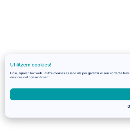
Utilitzem cookies!
Hola, aquest lloc web utilitza cookies essencials per garantir el seu correcte f
després del consentiment.
G