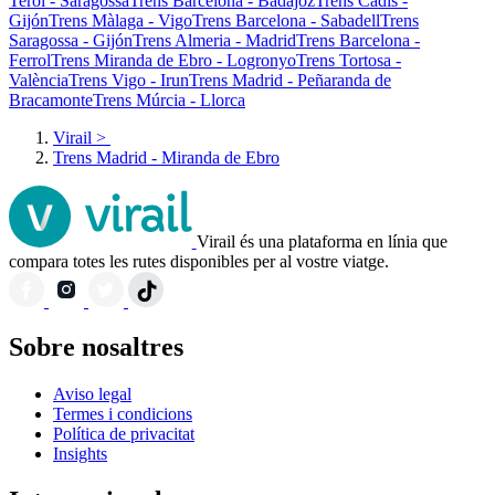
Terol - Saragossa
Trens Barcelona - Badajoz
Trens Cadis -
Gijón
Trens Màlaga - Vigo
Trens Barcelona - Sabadell
Trens
Saragossa - Gijón
Trens Almeria - Madrid
Trens Barcelona -
Ferrol
Trens Miranda de Ebro - Logronyo
Trens Tortosa -
València
Trens Vigo - Irun
Trens Madrid - Peñaranda de
Bracamonte
Trens Múrcia - Llorca
Virail
>
Trens Madrid - Miranda de Ebro
Virail és una plataforma en línia que
compara totes les rutes disponibles per al vostre viatge.
Sobre nosaltres
Aviso legal
Termes i condicions
Política de privacitat
Insights