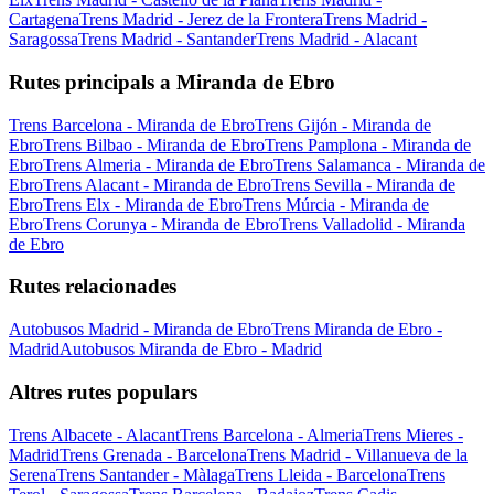
Cartagena
Trens Madrid - Jerez de la Frontera
Trens Madrid -
Saragossa
Trens Madrid - Santander
Trens Madrid - Alacant
Rutes principals a Miranda de Ebro
Trens Barcelona - Miranda de Ebro
Trens Gijón - Miranda de
Ebro
Trens Bilbao - Miranda de Ebro
Trens Pamplona - Miranda de
Ebro
Trens Almeria - Miranda de Ebro
Trens Salamanca - Miranda de
Ebro
Trens Alacant - Miranda de Ebro
Trens Sevilla - Miranda de
Ebro
Trens Elx - Miranda de Ebro
Trens Múrcia - Miranda de
Ebro
Trens Corunya - Miranda de Ebro
Trens Valladolid - Miranda
de Ebro
Rutes relacionades
Autobusos Madrid - Miranda de Ebro
Trens Miranda de Ebro -
Madrid
Autobusos Miranda de Ebro - Madrid
Altres rutes populars
Trens Albacete - Alacant
Trens Barcelona - Almeria
Trens Mieres -
Madrid
Trens Grenada - Barcelona
Trens Madrid - Villanueva de la
Serena
Trens Santander - Màlaga
Trens Lleida - Barcelona
Trens