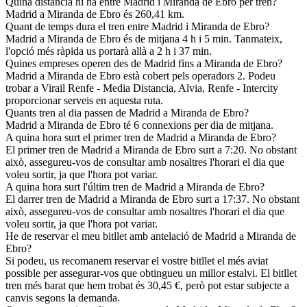
Quina distància hi ha entre Madrid i Miranda de Ebro per tren?
Madrid a Miranda de Ebro és 260,41 km.
Quant de temps dura el tren entre Madrid i Miranda de Ebro?
Madrid a Miranda de Ebro és de mitjana 4 h i 5 min. Tanmateix,
l'opció més ràpida us portarà allà a 2 h i 37 min.
Quines empreses operen des de Madrid fins a Miranda de Ebro?
Madrid a Miranda de Ebro està cobert pels operadors 2. Podeu
trobar a Virail Renfe - Media Distancia, Alvia, Renfe - Intercity
proporcionar serveis en aquesta ruta.
Quants tren al dia passen de Madrid a Miranda de Ebro?
Madrid a Miranda de Ebro té 6 connexions per dia de mitjana.
A quina hora surt el primer tren de Madrid a Miranda de Ebro?
El primer tren de Madrid a Miranda de Ebro surt a 7:20. No obstant
això, assegureu-vos de consultar amb nosaltres l'horari el dia que
voleu sortir, ja que l'hora pot variar.
A quina hora surt l'últim tren de Madrid a Miranda de Ebro?
El darrer tren de Madrid a Miranda de Ebro surt a 17:37. No obstant
això, assegureu-vos de consultar amb nosaltres l'horari el dia que
voleu sortir, ja que l'hora pot variar.
He de reservar el meu bitllet amb antelació de Madrid a Miranda de
Ebro?
Si podeu, us recomanem reservar el vostre bitllet el més aviat
possible per assegurar-vos que obtingueu un millor estalvi. El bitllet
tren més barat que hem trobat és 30,45 €, però pot estar subjecte a
canvis segons la demanda.