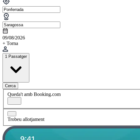
09/08/2026
+ Torna
1 Passatger
Cerca
Queda't amb Booking.com
Trobeu allotjament