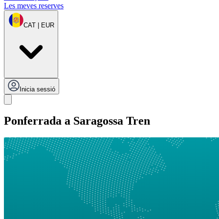
Les meves reserves
CAT | EUR
Inicia sessió
Ponferrada a Saragossa Tren