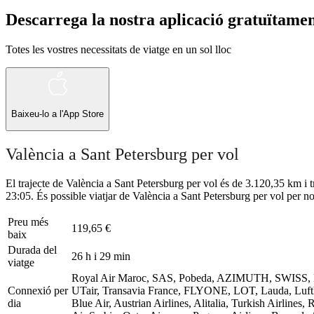
Descarrega la nostra aplicació gratuïtame
Totes les vostres necessitats de viatge en un sol lloc
Baixeu-lo a l'
App Store
València a Sant Petersburg per vol
El trajecte de València a Sant Petersburg per vol és de 3.120,35 km i t
23:05. És possible viatjar de València a Sant Petersburg per vol per n
Preu més
119,65 €
baix
Durada del
26 h i 29 min
viatge
Royal Air Maroc, SAS, Pobeda, AZIMUTH, SWISS, Brit
Connexió per
UTair, Transavia France, FLYONE, LOT, Lauda, Lufthans
dia
Blue Air, Austrian Airlines, Alitalia, Turkish Airlines,