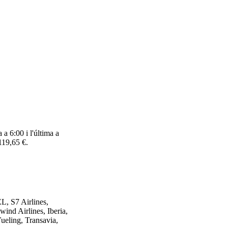
a 6:00 i l'última a
119,65 €.
, S7 Airlines,
ind Airlines, Iberia,
Vueling, Transavia,