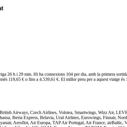
nt
riga 26 h i 29 min. Hi ha connexions 104 per dia, amb la primera sortida 
omés 119,65 € o fins a 4.539,61 €. El millor preu per a aquest viatge és 
ish Airways, Czech Airlines, Volotea, Smartwings, Wizz Air, LEVEL
a, Iberia Express, Belavia, Ural Airlines, Eurowings, Finnair, Nordw
 Ryanair, Aeroflot, Air Europa, TAP Air Portugal, Air France, airBaltic, 