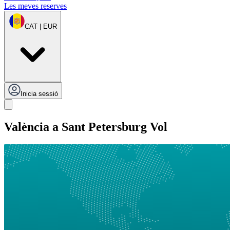
Les meves reserves
CAT | EUR
Inicia sessió
València a Sant Petersburg Vol