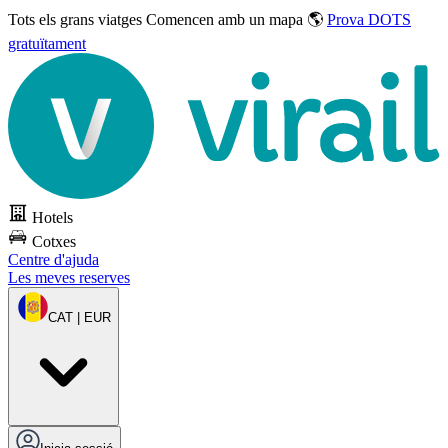
Tots els grans viatges
Comencen amb un mapa 🌎
Prova DOTS
gratuïtament
Hotels
Cotxes
Centre d'ajuda
Les meves reserves
CAT | EUR