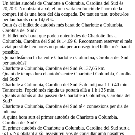
Un bitllet autobús de Charlotte a Columbia, Carolina del Sud és
20,20 €. No obstant això, el preu varia en funció de l'hora de la
compra i si és una hora del dia ocupada. De tant en tant, trobeu-los
per tan barats com 14,69 €.
Quin és el bitllet de autobús més barat de Charlotte a Columbia,
Carolina del Sud?
El bitllet més barat que podeu obtenir des de Charlotte fins a
Columbia, Carolina del Sud és 14,69 €. Recomanem reservar el més
aviat possible i en hores no punta per aconseguir el bitllet més barat
possible.
Quina distància hi ha entre Charlotte i Columbia, Carolina del Sud
per autobús?
Charlotte a Columbia, Carolina del Sud és 137,65 km.
Quant de temps dura el autobús entre Charlotte i Columbia, Carolina
del Sud?
Charlotte a Columbia, Carolina del Sud és de mitjana 1 h i 40 min.
Tanmateix, l'opció més ràpida us portarà allà a 1 h i 35 min.
Quants autobús al dia passen de Charlotte a Columbia, Carolina del
Sud?
Charlotte a Columbia, Carolina del Sud té 4 connexions per dia de
mitjana.
A quina hora surt el primer autobús de Charlotte a Columbia,
Carolina del Sud?
El primer autobús de Charlotte a Columbia, Carolina del Sud surt a
6:15. No obstant això, assegureu-vos de consultar amb nosaltres