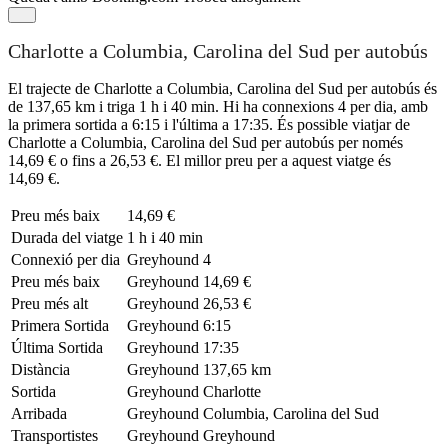
Charlotte a Columbia, Carolina del Sud per autobús
El trajecte de Charlotte a Columbia, Carolina del Sud per autobús és
de 137,65 km i triga 1 h i 40 min. Hi ha connexions 4 per dia, amb
la primera sortida a 6:15 i l'última a 17:35. És possible viatjar de
Charlotte a Columbia, Carolina del Sud per autobús per només
14,69 € o fins a 26,53 €. El millor preu per a aquest viatge és
14,69 €.
Preu més baix
14,69 €
Durada del viatge
1 h i 40 min
Connexió per dia
Greyhound
4
Preu més baix
Greyhound
14,69 €
Preu més alt
Greyhound
26,53 €
Primera Sortida
Greyhound
6:15
Última Sortida
Greyhound
17:35
Distància
Greyhound
137,65 km
Sortida
Greyhound
Charlotte
Arribada
Greyhound
Columbia, Carolina del Sud
Transportistes
Greyhound
Greyhound
©
CARTO
, ©
OpenStreetMap
contributors