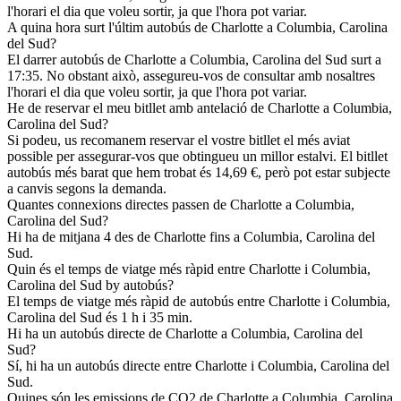
l'horari el dia que voleu sortir, ja que l'hora pot variar.
A quina hora surt l'últim autobús de Charlotte a Columbia, Carolina
del Sud?
El darrer autobús de Charlotte a Columbia, Carolina del Sud surt a
17:35. No obstant això, assegureu-vos de consultar amb nosaltres
l'horari el dia que voleu sortir, ja que l'hora pot variar.
He de reservar el meu bitllet amb antelació de Charlotte a Columbia,
Carolina del Sud?
Si podeu, us recomanem reservar el vostre bitllet el més aviat
possible per assegurar-vos que obtingueu un millor estalvi. El bitllet
autobús més barat que hem trobat és 14,69 €, però pot estar subjecte
a canvis segons la demanda.
Quantes connexions directes passen de Charlotte a Columbia,
Carolina del Sud?
Hi ha de mitjana 4 des de Charlotte fins a Columbia, Carolina del
Sud.
Quin és el temps de viatge més ràpid entre Charlotte i Columbia,
Carolina del Sud by autobús?
El temps de viatge més ràpid de autobús entre Charlotte i Columbia,
Carolina del Sud és 1 h i 35 min.
Hi ha un autobús directe de Charlotte a Columbia, Carolina del
Sud?
Sí, hi ha un autobús directe entre Charlotte i Columbia, Carolina del
Sud.
Quines són les emissions de CO2 de Charlotte a Columbia, Carolina