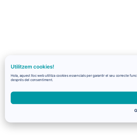
Utilitzem cookies!
Hola, aquest lloc web utilitza cookies essencials per garantir el seu correcte f
després del consentiment.
G