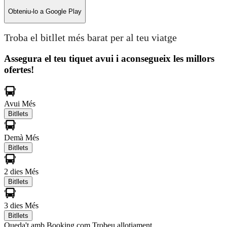
Obteniu-lo a
Google Play
Troba el bitllet més barat per al teu viatge
Assegura el teu tiquet avui i aconsegueix les millors
ofertes!
Avui
Més
Bitllets
Demà
Més
Bitllets
2 dies
Més
Bitllets
3 dies
Més
Bitllets
Queda't amb Booking.com
Trobeu allotjament