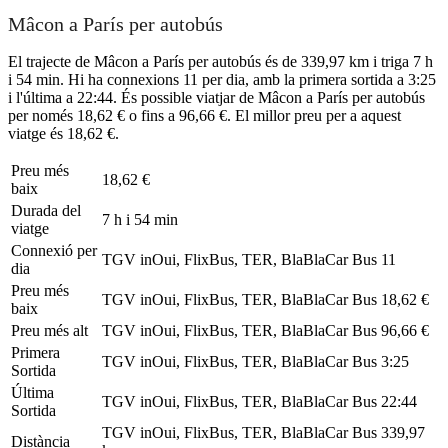
Mâcon a París per autobús
El trajecte de Mâcon a París per autobús és de 339,97 km i triga 7 h
i 54 min. Hi ha connexions 11 per dia, amb la primera sortida a 3:25
i l'última a 22:44. És possible viatjar de Mâcon a París per autobús
per només 18,62 € o fins a 96,66 €. El millor preu per a aquest
viatge és 18,62 €.
Preu més
18,62 €
baix
Durada del
7 h i 54 min
viatge
Connexió per
TGV inOui, FlixBus, TER, BlaBlaCar Bus
11
dia
Preu més
TGV inOui, FlixBus, TER, BlaBlaCar Bus
18,62 €
baix
Preu més alt
TGV inOui, FlixBus, TER, BlaBlaCar Bus
96,66 €
Primera
TGV inOui, FlixBus, TER, BlaBlaCar Bus
3:25
Sortida
Última
TGV inOui, FlixBus, TER, BlaBlaCar Bus
22:44
Sortida
TGV inOui, FlixBus, TER, BlaBlaCar Bus
339,97
Distància