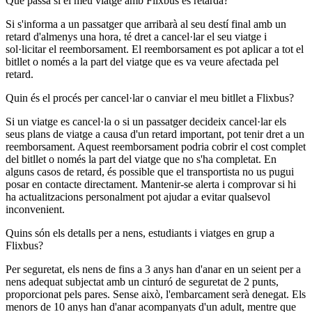
Què passa si el meu viatge amb Flixbus es retarda?
Si s'informa a un passatger que arribarà al seu destí final amb un
retard d'almenys una hora, té dret a cancel·lar el seu viatge i
sol·licitar el reemborsament. El reemborsament es pot aplicar a tot el
bitllet o només a la part del viatge que es va veure afectada pel
retard.
Quin és el procés per cancel·lar o canviar el meu bitllet a Flixbus?
Si un viatge es cancel·la o si un passatger decideix cancel·lar els
seus plans de viatge a causa d'un retard important, pot tenir dret a un
reemborsament. Aquest reemborsament podria cobrir el cost complet
del bitllet o només la part del viatge que no s'ha completat. En
alguns casos de retard, és possible que el transportista no us pugui
posar en contacte directament. Mantenir-se alerta i comprovar si hi
ha actualitzacions personalment pot ajudar a evitar qualsevol
inconvenient.
Quins són els detalls per a nens, estudiants i viatges en grup a
Flixbus?
Per seguretat, els nens de fins a 3 anys han d'anar en un seient per a
nens adequat subjectat amb un cinturó de seguretat de 2 punts,
proporcionat pels pares. Sense això, l'embarcament serà denegat. Els
menors de 10 anys han d'anar acompanyats d'un adult, mentre que