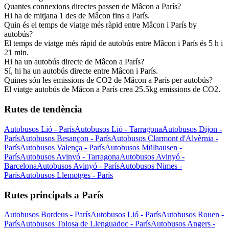
Quantes connexions directes passen de Mâcon a París?
Hi ha de mitjana 1 des de Mâcon fins a París.
Quin és el temps de viatge més ràpid entre Mâcon i París by
autobús?
El temps de viatge més ràpid de autobús entre Mâcon i París és 5 h i
21 min.
Hi ha un autobús directe de Mâcon a París?
Sí, hi ha un autobús directe entre Mâcon i París.
Quines són les emissions de CO2 de Mâcon a París per autobús?
El viatge autobús de Mâcon a París crea 25.5kg emissions de CO2.
Rutes de tendència
Autobusos Lió - París
Autobusos Lió - Tarragona
Autobusos Dijon -
París
Autobusos Besançon - París
Autobusos Clarmont d'Alvèrnia -
París
Autobusos Valença - París
Autobusos Mülhausen -
París
Autobusos Avinyó - Tarragona
Autobusos Avinyó -
Barcelona
Autobusos Avinyó - París
Autobusos Nimes -
París
Autobusos Llemotges - París
Rutes principals a París
Autobusos Bordeus - París
Autobusos Lió - París
Autobusos Rouen -
París
Autobusos Tolosa de Llenguadoc - París
Autobusos Angers -