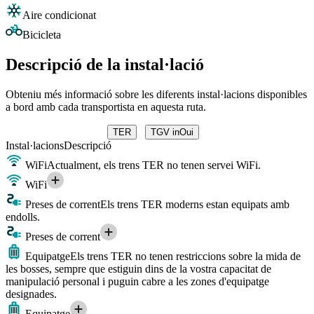
Aire condicionat
Bicicleta
Descripció de la instal·lació
Obteniu més informació sobre les diferents instal·lacions disponibles
a bord amb cada transportista en aquesta ruta.
TER
TGV inOui
Instal·lacions
Descripció
WiFi
Actualment, els trens TER no tenen servei WiFi.
WiFi
Preses de corrent
Els trens TER moderns estan equipats amb
endolls.
Preses de corrent
Equipatge
Els trens TER no tenen restriccions sobre la mida de
les bosses, sempre que estiguin dins de la vostra capacitat de
manipulació personal i puguin cabre a les zones d'equipatge
designades.
Equipatge