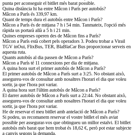
punta per aconseguir el bitllet més barat possible.
Quina distància hi ha entre Mâcon i París per autobús?
Mâcon a París és 339,97 km.
Quant de temps dura el autobús entre Mâcon i París?
Mâcon a París és de mitjana 7 h i 54 min. Tanmateix, l'opció més
ràpida us portarà allà a 5 h i 21 min.
Quines empreses operen des de Mâcon fins a París?
Mâcon a París està cobert pels operadors 3. Podeu trobar a Virail
TGV inOui, FlixBus, TER, BlaBlaCar Bus proporcionar serveis en
aquesta ruta.
Quants autobús al dia passen de Mâcon a París?
Mâcon a París té 11 connexions per dia de mitjana.
A quina hora surt el primer autobús de Mâcon a París?
El primer autobús de Mâcon a París surt a 3:25. No obstant això,
assegureu-vos de consultar amb nosaltres l'horari el dia que voleu
sortir, ja que l'hora pot variar.
A quina hora surt l'últim autobús de Mâcon a París?
El darrer autobús de Mâcon a París surt a 22:44. No obstant això,
assegureu-vos de consultar amb nosaltres l'horari el dia que voleu
sortir, ja que l'hora pot variar.
He de reservar el meu bitllet amb antelació de Mâcon a París?
Si podeu, us recomanem reservar el vostre bitllet el més aviat
possible per assegurar-vos que obtingueu un millor estalvi. El bitllet
autobús més barat que hem trobat és 18,62 €, però pot estar subjecte
a canvis segons la demanda.