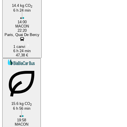
14.4 kg CO
2
6 h 24 min
14:00
MACON
22:20
Paris, Quai De Bercy
1 canvi
6 h 24 min
47,38 €
15.6 kg CO
2
6 h 56 min
19:58
MACON