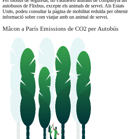
Per motius de seguretat, no s'admeten animals de companyia als
autobusos de Flixbus, excepte els animals de servei. Als Estats
Units, podeu consultar la pàgina de mobilitat reduïda per obtenir
informació sobre com viatjar amb un animal de servei.
Mâcon a París Emissions de CO2 per Autobús