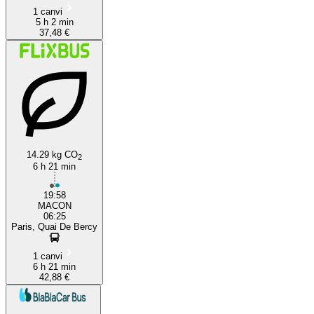
1 canvi
5 h 2 min
37,48 €
14.29 kg CO
2
6 h 21 min
19:58
MACON
06:25
Paris, Quai De Bercy
1 canvi
6 h 21 min
42,88 €