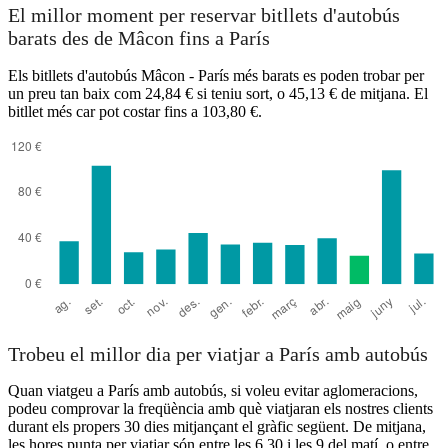
El millor moment per reservar bitllets d'autobús
barats des de Mâcon fins a París
Els bitllets d'autobús Mâcon - París més barats es poden trobar per
un preu tan baix com 24,84 € si teniu sort, o 45,13 € de mitjana. El
bitllet més car pot costar fins a 103,80 €.
Trobeu el millor dia per viatjar a París amb autobús
Quan viatgeu a París amb autobús, si voleu evitar aglomeracions,
podeu comprovar la freqüència amb què viatjaran els nostres clients
durant els propers 30 dies mitjançant el gràfic següent. De mitjana,
les hores punta per viatjar són entre les 6.30 i les 9 del matí, o entre