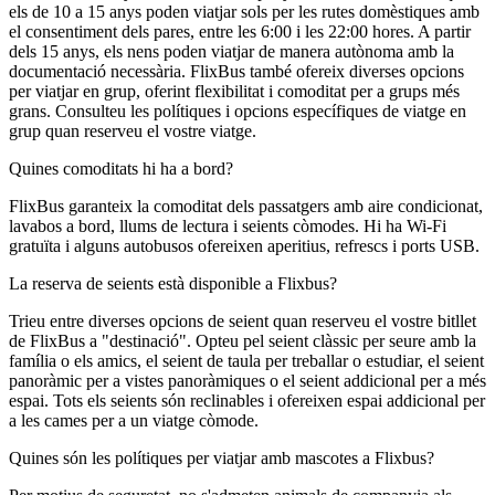
els de 10 a 15 anys poden viatjar sols per les rutes domèstiques amb
el consentiment dels pares, entre les 6:00 i les 22:00 hores. A partir
dels 15 anys, els nens poden viatjar de manera autònoma amb la
documentació necessària. FlixBus també ofereix diverses opcions
per viatjar en grup, oferint flexibilitat i comoditat per a grups més
grans. Consulteu les polítiques i opcions específiques de viatge en
grup quan reserveu el vostre viatge.
Quines comoditats hi ha a bord?
FlixBus garanteix la comoditat dels passatgers amb aire condicionat,
lavabos a bord, llums de lectura i seients còmodes. Hi ha Wi-Fi
gratuïta i alguns autobusos ofereixen aperitius, refrescs i ports USB.
La reserva de seients està disponible a Flixbus?
Trieu entre diverses opcions de seient quan reserveu el vostre bitllet
de FlixBus a "destinació". Opteu pel seient clàssic per seure amb la
família o els amics, el seient de taula per treballar o estudiar, el seient
panoràmic per a vistes panoràmiques o el seient addicional per a més
espai. Tots els seients són reclinables i ofereixen espai addicional per
a les cames per a un viatge còmode.
Quines són les polítiques per viatjar amb mascotes a Flixbus?