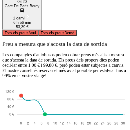
06:20
Gare De Paris Bercy
1 canvi
6 h 56 min
53,39 €
Tots els preus
Avui
Tots els preus
Demà
Preu a mesura que s'acosta la data de sortida
Les companyies d'autobusos poden cobrar preus més alts a mesura
que s'acosta la data de sortida. Els preus dels propers dies poden
oscil·lar entre 1,00 € i 99,80 €, però poden estar subjectes a canvis.
El nostre consell és reservar el més aviat possible per estalviar fins a
99% en el vostre viatge!