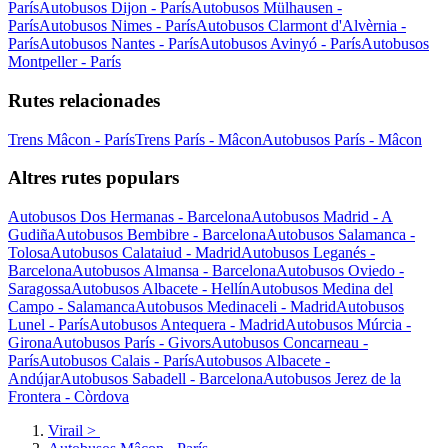
París
Autobusos Dijon - París
Autobusos Mülhausen -
París
Autobusos Nimes - París
Autobusos Clarmont d'Alvèrnia -
París
Autobusos Nantes - París
Autobusos Avinyó - París
Autobusos
Montpeller - París
Rutes relacionades
Trens Mâcon - París
Trens París - Mâcon
Autobusos París - Mâcon
Altres rutes populars
Autobusos Dos Hermanas - Barcelona
Autobusos Madrid - A
Gudiña
Autobusos Bembibre - Barcelona
Autobusos Salamanca -
Tolosa
Autobusos Calataiud - Madrid
Autobusos Leganés -
Barcelona
Autobusos Almansa - Barcelona
Autobusos Oviedo -
Saragossa
Autobusos Albacete - Hellín
Autobusos Medina del
Campo - Salamanca
Autobusos Medinaceli - Madrid
Autobusos
Lunel - París
Autobusos Antequera - Madrid
Autobusos Múrcia -
Girona
Autobusos París - Givors
Autobusos Concarneau -
París
Autobusos Calais - París
Autobusos Albacete -
Andújar
Autobusos Sabadell - Barcelona
Autobusos Jerez de la
Frontera - Còrdova
Virail
>