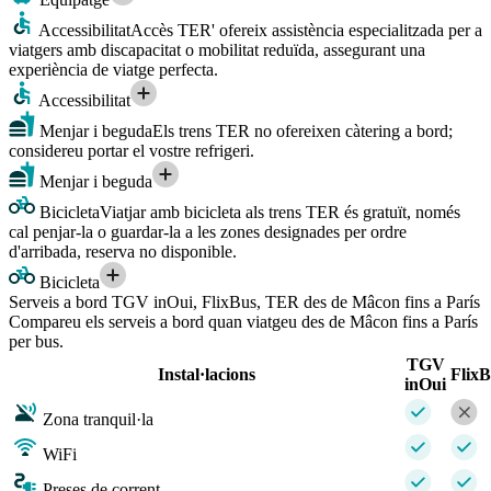
Accessibilitat
Accès TER' ofereix assistència especialitzada per a
viatgers amb discapacitat o mobilitat reduïda, assegurant una
experiència de viatge perfecta.
Accessibilitat
Menjar i beguda
Els trens TER no ofereixen càtering a bord;
considereu portar el vostre refrigeri.
Menjar i beguda
Bicicleta
Viatjar amb bicicleta als trens TER és gratuït, només
cal penjar-la o guardar-la a les zones designades per ordre
d'arribada, reserva no disponible.
Bicicleta
Serveis a bord TGV inOui, FlixBus, TER des de Mâcon fins a París
Compareu els serveis a bord quan viatgeu des de Mâcon fins a París
per bus.
TGV
Instal·lacions
Flix
inOui
Zona tranquil·la
WiFi
Preses de corrent