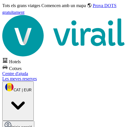
Tots els grans viatges
Comencen amb un mapa 🌎
Prova DOTS
gratuïtament
Hotels
Cotxes
Centre d'ajuda
Les meves reserves
CAT | EUR