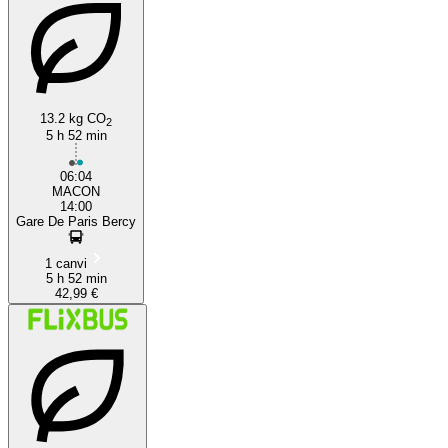
13.2 kg CO
2
5 h 52 min
06:04
MACON
14:00
Gare De Paris Bercy
1 canvi
5 h 52 min
42,99 €