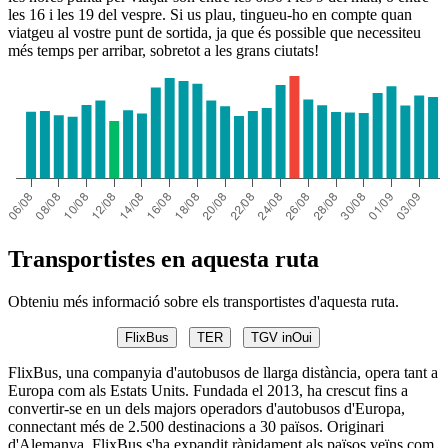
les 16 i les 19 del vespre. Si us plau, tingueu-ho en compte quan
viatgeu al vostre punt de sortida, ja que és possible que necessiteu
més temps per arribar, sobretot a les grans ciutats!
Transportistes en aquesta ruta
Obteniu més informació sobre els transportistes d'aquesta ruta.
FlixBus
TER
TGV inOui
FlixBus, una companyia d'autobusos de llarga distància, opera tant a
Europa com als Estats Units. Fundada el 2013, ha crescut fins a
convertir-se en un dels majors operadors d'autobusos d'Europa,
connectant més de 2.500 destinacions a 30 països. Originari
d'Alemanya, FlixBus s'ha expandit ràpidament als països veïns com