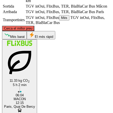
km
Sortida
TGV inOui, FlixBus, TER, BlaBlaCar Bus
Mâcon
Arribada
TGV inOui, FlixBus, TER, BlaBlaCar Bus
París
TGV inOui, FlixBus
TGV inOui, FlixBus,
Més
Transportistes
TER, BlaBlaCar Bus
©
CARTO
, ©
OpenStreetMap
contributors
Cerca el millor preu
Paris
Més barat
El més ràpid
11.33 kg CO
2
5 h 2 min
Mâcon
06:04
MACON
12:15
Paris, Quai De Bercy