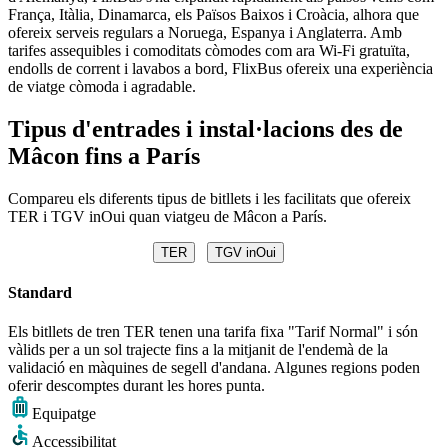
França, Itàlia, Dinamarca, els Països Baixos i Croàcia, alhora que
ofereix serveis regulars a Noruega, Espanya i Anglaterra. Amb
tarifes assequibles i comoditats còmodes com ara Wi-Fi gratuïta,
endolls de corrent i lavabos a bord, FlixBus ofereix una experiència
de viatge còmoda i agradable.
Tipus d'entrades i instal·lacions des de
Mâcon fins a París
Compareu els diferents tipus de bitllets i les facilitats que ofereix
TER i TGV inOui quan viatgeu de Mâcon a París.
TER
TGV inOui
Standard
Els bitllets de tren TER tenen una tarifa fixa "Tarif Normal" i són
vàlids per a un sol trajecte fins a la mitjanit de l'endemà de la
validació en màquines de segell d'andana. Algunes regions poden
oferir descomptes durant les hores punta.
Equipatge
Accessibilitat