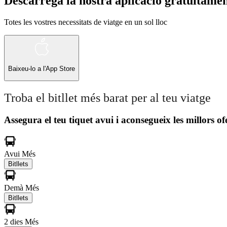
Descarrega la nostra aplicació gratuïtame
Totes les vostres necessitats de viatge en un sol lloc
Baixeu-lo a l'
App Store
Troba el bitllet més barat per al teu viatge
Assegura el teu tiquet avui i aconsegueix les millors of
Avui
Més
Bitllets
Demà
Més
Bitllets
2 dies
Més