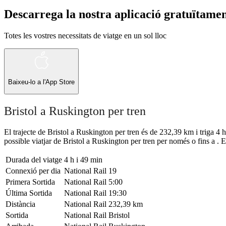
Descarrega la nostra aplicació gratuïtame
Totes les vostres necessitats de viatge en un sol lloc
Baixeu-lo a l'
App Store
Bristol a Ruskington per tren
El trajecte de Bristol a Ruskington per tren és de 232,39 km i triga 4 
possible viatjar de Bristol a Ruskington per tren per només o fins a . El
Durada del viatge
4 h i 49 min
Connexió per dia
National Rail
19
Primera Sortida
National Rail
5:00
Última Sortida
National Rail
19:30
Distància
National Rail
232,39 km
Sortida
National Rail
Bristol