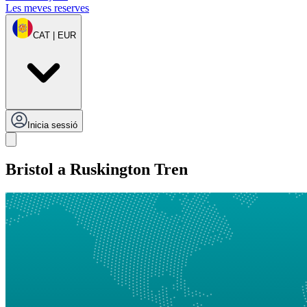
Les meves reserves
CAT | EUR
Inicia sessió
Bristol a Ruskington Tren