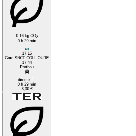
0.16 kg CO
2
0 h 29 min
17:15
Gare SNCF COLLIOURE
17:44
Portbou
directe
0 h 29 min
3,30 €