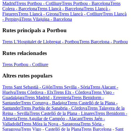
Madrid
Trens Portbou - Cotlliure
Trens Portbou - Barcelona
Trens
Colera - Barcelona
Trens Llançà - Barcelona
Trens Llançà -
Figueres
Trens Llançà - Girona
Trens Llançà - Cotlliure
Trens Llançà
- Perpinyà
Trens Vilajuïga - Barcelona
Rutes principals a Portbou
Trens L'Hospitalet de Llobregat - Portbou
Trens Barcelona - Portbou
Rutes relacionades
Trens Portbou - Cotlliure
Altres rutes populars
Trens Sant Sebastià - Gijón
Trens Sevilla - Sòria
Trens Alacant -
Huelva
Trens Còrdova - Elx
Trens Elx - Còrdova
Trens Vigo -
Guadalajara
Trens Madrid - Errenteria
Trens Benidorm -
Santander
Trens Corunya - Badajoz
Trens Castelló de la Plana -
Santander
Trens Puebla de Sanabria - Còrdova
Trens Talavera de la
Reina - Sevilla
Trens Castelló de la Plana - Linares
Trens Benidorm -
Almeria
Trens Aguilar de Campóo - Alacant
Trens Jaén -
Valladolid
Trens Móra la Nova - Saragossa
Trens Sòria -
Saragossa
Trens Vigo - Castelló de la Plana
Trens Barcelona - Sant