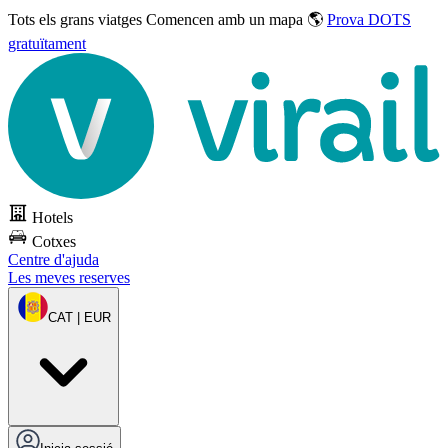
Tots els grans viatges
Comencen amb un mapa 🌎
Prova DOTS
gratuïtament
Hotels
Cotxes
Centre d'ajuda
Les meves reserves
CAT | EUR