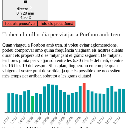
directe
0 h 28 min
4,30 €
Tots els preus
Avui
Tots els preus
Demà
Trobeu el millor dia per viatjar a Portbou amb tren
Quan viatgeu a Portbou amb tren, si voleu evitar aglomeracions,
podeu comprovar amb quina freqüència viatjaran els nostres clients
durant els propers 30 dies mitjançant el gràfic següent. De mitjana,
les hores punta per viatjar són entre les 6.30 i les 9 del matí, o entre
les 16 i les 19 del vespre. Si us plau, tingueu-ho en compte quan
viatgeu al vostre punt de sortida, ja que és possible que necessiteu
més temps per arribar, sobretot a les grans ciutats!