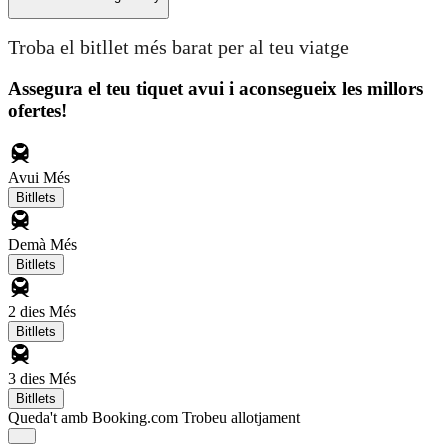
Troba el bitllet més barat per al teu viatge
Assegura el teu tiquet avui i aconsegueix les millors
ofertes!
Avui
Més
Bitllets
Demà
Més
Bitllets
2 dies
Més
Bitllets
3 dies
Més
Bitllets
Queda't amb Booking.com
Trobeu allotjament