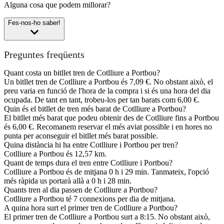
Alguna cosa que podem millorar?
Fes-nos-ho saber!
Preguntes freqüents
Quant costa un bitllet tren de Cotlliure a Portbou?
Un bitllet tren de Cotlliure a Portbou és 7,09 €. No obstant això, el
preu varia en funció de l'hora de la compra i si és una hora del dia
ocupada. De tant en tant, trobeu-los per tan barats com 6,00 €.
Quin és el bitllet de tren més barat de Cotlliure a Portbou?
El bitllet més barat que podeu obtenir des de Cotlliure fins a Portbou
és 6,00 €. Recomanem reservar el més aviat possible i en hores no
punta per aconseguir el bitllet més barat possible.
Quina distància hi ha entre Cotlliure i Portbou per tren?
Cotlliure a Portbou és 12,57 km.
Quant de temps dura el tren entre Cotlliure i Portbou?
Cotlliure a Portbou és de mitjana 0 h i 29 min. Tanmateix, l'opció
més ràpida us portarà allà a 0 h i 28 min.
Quants tren al dia passen de Cotlliure a Portbou?
Cotlliure a Portbou té 7 connexions per dia de mitjana.
A quina hora surt el primer tren de Cotlliure a Portbou?
El primer tren de Cotlliure a Portbou surt a 8:15. No obstant això,