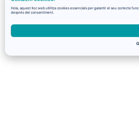
Hola, aquest lloc web utilitza cookies essencials per garantir el seu correcte f
després del consentiment.
G