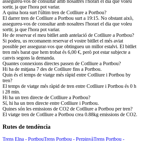
assegureu-vos de consultar amb nosaltres l'horari el dia que voleu
sortir, ja que l'hora pot variar.
A quina hora surt l'últim tren de Cotlliure a Portbou?
El darrer tren de Cotlliure a Portbou surt a 19:15. No obstant això,
assegureu-vos de consultar amb nosaltres l'horari el dia que voleu
sortir, ja que l'hora pot variar.
He de reservar el meu bitllet amb antelació de Cotlliure a Portbou?
Si podeu, us recomanem reservar el vostre bitllet el més aviat
possible per assegurar-vos que obtingueu un millor estalvi. El bitllet
tren més barat que hem trobat és 6,00 €, però pot estar subjecte a
canvis segons la demanda.
Quantes connexions directes passen de Cotlliure a Portbou?
Hi ha de mitjana 7 des de Cotlliure fins a Portbou.
Quin és el temps de viatge més ràpid entre Cotlliure i Portbou by
tren?
El temps de viatge més ràpid de tren entre Cotlliure i Portbou és 0 h
i 28 min.
Hi ha un tren directe de Cotlliure a Portbou?
Sí, hi ha un tren directe entre Cotlliure i Portbou.
Quines són les emissions de CO2 de Cotlliure a Portbou per tren?
El viatge tren de Cotlliure a Portbou crea 0.88kg emissions de CO2.
Rutes de tendència
Trens Elna - Portbou
Trens Portbou - Perpinyà
Trens Portbou -