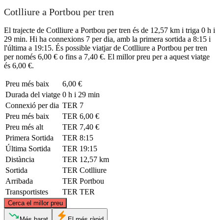
Cotlliure a Portbou per tren
El trajecte de Cotlliure a Portbou per tren és de 12,57 km i triga 0 h i
29 min. Hi ha connexions 7 per dia, amb la primera sortida a 8:15 i
l'última a 19:15. És possible viatjar de Cotlliure a Portbou per tren
per només 6,00 € o fins a 7,40 €. El millor preu per a aquest viatge
és 6,00 €.
Preu més baix
6,00 €
Durada del viatge
0 h i 29 min
Connexió per dia
TER
7
Preu més baix
TER
6,00 €
Preu més alt
TER
7,40 €
Primera Sortida
TER
8:15
Última Sortida
TER
19:15
Distància
TER
12,57 km
Sortida
TER
Cotlliure
Arribada
TER
Portbou
Transportistes
TER
TER
©
CARTO
, ©
OpenStreetMap
contributors
Cerca el millor preu
Collioure
Més barat
El més ràpid