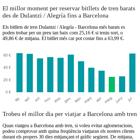
El millor moment per reservar bitllets de tren barats
des de Dulantzi / Alegría fins a Barcelona
Dulantzi / Alegría
Els bitllets de tren Dulantzi / Alegría - Barcelona més barats es
poden trobar per un preu tan baix com 25,16 € si teniu sort, o
49,86 € de mitjana. El bitllet més car pot costar fins a 63,99 €.
Barcelona
Trobeu el millor dia per viatjar a Barcelona amb tren
Quan viatgeu a Barcelona amb tren, si voleu evitar aglomeracions,
podeu comprovar amb quina freqüència viatjaran els nostres clients
durant els propers 30 dies mitjançant el gràfic següent. De mitjana,