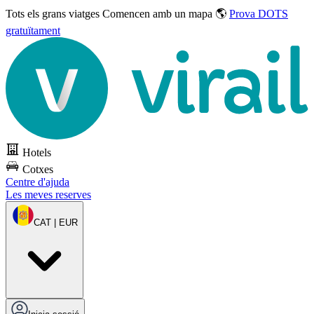
Tots els grans viatges
Comencen amb un mapa 🌎
Prova DOTS
gratuïtament
Hotels
Cotxes
Centre d'ajuda
Les meves reserves
CAT | EUR