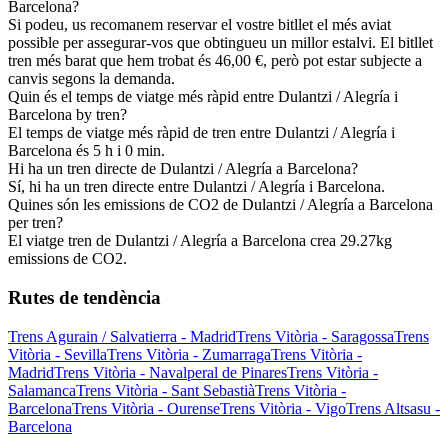
Barcelona?
Si podeu, us recomanem reservar el vostre bitllet el més aviat
possible per assegurar-vos que obtingueu un millor estalvi. El bitllet
tren més barat que hem trobat és 46,00 €, però pot estar subjecte a
canvis segons la demanda.
Quin és el temps de viatge més ràpid entre Dulantzi / Alegría i
Barcelona by tren?
El temps de viatge més ràpid de tren entre Dulantzi / Alegría i
Barcelona és 5 h i 0 min.
Hi ha un tren directe de Dulantzi / Alegría a Barcelona?
Sí, hi ha un tren directe entre Dulantzi / Alegría i Barcelona.
Quines són les emissions de CO2 de Dulantzi / Alegría a Barcelona
per tren?
El viatge tren de Dulantzi / Alegría a Barcelona crea 29.27kg
emissions de CO2.
Rutes de tendència
Trens Agurain / Salvatierra - Madrid
Trens Vitòria - Saragossa
Trens
Vitòria - Sevilla
Trens Vitòria - Zumarraga
Trens Vitòria -
Madrid
Trens Vitòria - Navalperal de Pinares
Trens Vitòria -
Salamanca
Trens Vitòria - Sant Sebastià
Trens Vitòria -
Barcelona
Trens Vitòria - Ourense
Trens Vitòria - Vigo
Trens Altsasu -
Barcelona