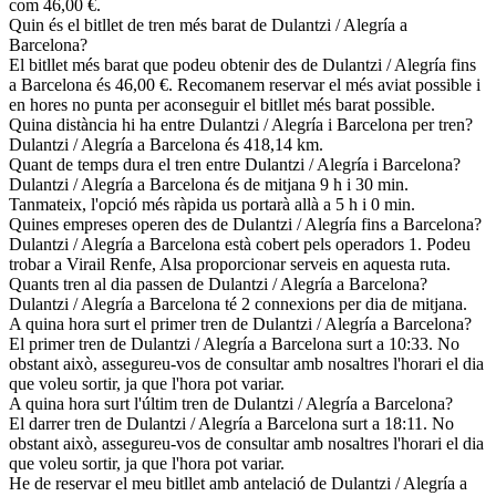
com 46,00 €.
Quin és el bitllet de tren més barat de Dulantzi / Alegría a
Barcelona?
El bitllet més barat que podeu obtenir des de Dulantzi / Alegría fins
a Barcelona és 46,00 €. Recomanem reservar el més aviat possible i
en hores no punta per aconseguir el bitllet més barat possible.
Quina distància hi ha entre Dulantzi / Alegría i Barcelona per tren?
Dulantzi / Alegría a Barcelona és 418,14 km.
Quant de temps dura el tren entre Dulantzi / Alegría i Barcelona?
Dulantzi / Alegría a Barcelona és de mitjana 9 h i 30 min.
Tanmateix, l'opció més ràpida us portarà allà a 5 h i 0 min.
Quines empreses operen des de Dulantzi / Alegría fins a Barcelona?
Dulantzi / Alegría a Barcelona està cobert pels operadors 1. Podeu
trobar a Virail Renfe, Alsa proporcionar serveis en aquesta ruta.
Quants tren al dia passen de Dulantzi / Alegría a Barcelona?
Dulantzi / Alegría a Barcelona té 2 connexions per dia de mitjana.
A quina hora surt el primer tren de Dulantzi / Alegría a Barcelona?
El primer tren de Dulantzi / Alegría a Barcelona surt a 10:33. No
obstant això, assegureu-vos de consultar amb nosaltres l'horari el dia
que voleu sortir, ja que l'hora pot variar.
A quina hora surt l'últim tren de Dulantzi / Alegría a Barcelona?
El darrer tren de Dulantzi / Alegría a Barcelona surt a 18:11. No
obstant això, assegureu-vos de consultar amb nosaltres l'horari el dia
que voleu sortir, ja que l'hora pot variar.
He de reservar el meu bitllet amb antelació de Dulantzi / Alegría a