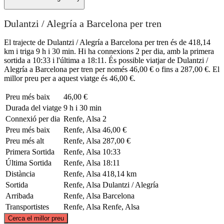
Dulantzi / Alegría a Barcelona per tren
El trajecte de Dulantzi / Alegría a Barcelona per tren és de 418,14
km i triga 9 h i 30 min. Hi ha connexions 2 per dia, amb la primera
sortida a 10:33 i l'última a 18:11. És possible viatjar de Dulantzi /
Alegría a Barcelona per tren per només 46,00 € o fins a 287,00 €. El
millor preu per a aquest viatge és 46,00 €.
Preu més baix
46,00 €
Durada del viatge
9 h i 30 min
Connexió per dia
Renfe, Alsa
2
Preu més baix
Renfe, Alsa
46,00 €
Preu més alt
Renfe, Alsa
287,00 €
Primera Sortida
Renfe, Alsa
10:33
Última Sortida
Renfe, Alsa
18:11
Distància
Renfe, Alsa
418,14 km
Sortida
Renfe, Alsa
Dulantzi / Alegría
Arribada
Renfe, Alsa
Barcelona
Transportistes
Renfe, Alsa
Renfe, Alsa
©
CARTO
, ©
OpenStreetMap
contributors
Cerca el millor preu