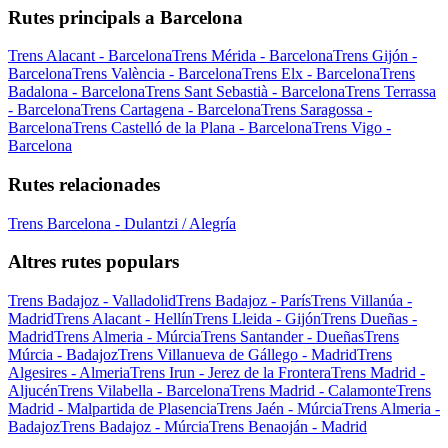
Rutes principals a Barcelona
Trens Alacant - Barcelona
Trens Mérida - Barcelona
Trens Gijón -
Barcelona
Trens València - Barcelona
Trens Elx - Barcelona
Trens
Badalona - Barcelona
Trens Sant Sebastià - Barcelona
Trens Terrassa
- Barcelona
Trens Cartagena - Barcelona
Trens Saragossa -
Barcelona
Trens Castelló de la Plana - Barcelona
Trens Vigo -
Barcelona
Rutes relacionades
Trens Barcelona - Dulantzi / Alegría
Altres rutes populars
Trens Badajoz - Valladolid
Trens Badajoz - París
Trens Villanúa -
Madrid
Trens Alacant - Hellín
Trens Lleida - Gijón
Trens Dueñas -
Madrid
Trens Almeria - Múrcia
Trens Santander - Dueñas
Trens
Múrcia - Badajoz
Trens Villanueva de Gállego - Madrid
Trens
Algesires - Almeria
Trens Irun - Jerez de la Frontera
Trens Madrid -
Aljucén
Trens Vilabella - Barcelona
Trens Madrid - Calamonte
Trens
Madrid - Malpartida de Plasencia
Trens Jaén - Múrcia
Trens Almeria -
Badajoz
Trens Badajoz - Múrcia
Trens Benaoján - Madrid