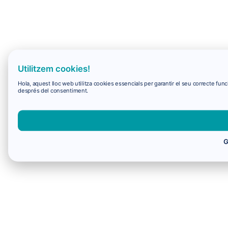
Utilitzem cookies!
Hola, aquest lloc web utilitza cookies essencials per garantir el seu correcte f
després del consentiment.
G