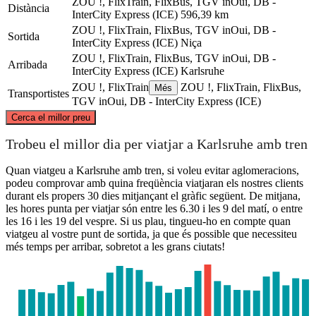
ZOU !, FlixTrain, FlixBus, TGV inOui, DB -
Distància
InterCity Express (ICE)
596,39 km
ZOU !, FlixTrain, FlixBus, TGV inOui, DB -
Sortida
InterCity Express (ICE)
Niça
ZOU !, FlixTrain, FlixBus, TGV inOui, DB -
Arribada
InterCity Express (ICE)
Karlsruhe
ZOU !, FlixTrain
ZOU !, FlixTrain, FlixBus,
Més
Transportistes
TGV inOui, DB - InterCity Express (ICE)
©
CARTO
, ©
OpenStreetMap
contributors
Cerca el millor preu
Karlsruhe
Trobeu el millor dia per viatjar a Karlsruhe amb tren
Quan viatgeu a Karlsruhe amb tren, si voleu evitar aglomeracions,
podeu comprovar amb quina freqüència viatjaran els nostres clients
durant els propers 30 dies mitjançant el gràfic següent. De mitjana,
les hores punta per viatjar són entre les 6.30 i les 9 del matí, o entre
les 16 i les 19 del vespre. Si us plau, tingueu-ho en compte quan
viatgeu al vostre punt de sortida, ja que és possible que necessiteu
més temps per arribar, sobretot a les grans ciutats!
Nice