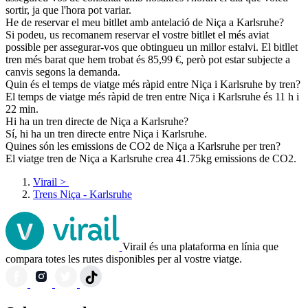
sortir, ja que l'hora pot variar.
He de reservar el meu bitllet amb antelació de Niça a Karlsruhe?
Si podeu, us recomanem reservar el vostre bitllet el més aviat
possible per assegurar-vos que obtingueu un millor estalvi. El bitllet
tren més barat que hem trobat és 85,99 €, però pot estar subjecte a
canvis segons la demanda.
Quin és el temps de viatge més ràpid entre Niça i Karlsruhe by tren?
El temps de viatge més ràpid de tren entre Niça i Karlsruhe és 11 h i
22 min.
Hi ha un tren directe de Niça a Karlsruhe?
Sí, hi ha un tren directe entre Niça i Karlsruhe.
Quines són les emissions de CO2 de Niça a Karlsruhe per tren?
El viatge tren de Niça a Karlsruhe crea 41.75kg emissions de CO2.
Virail
>
Trens Niça - Karlsruhe
Virail és una plataforma en línia que
compara totes les rutes disponibles per al vostre viatge.