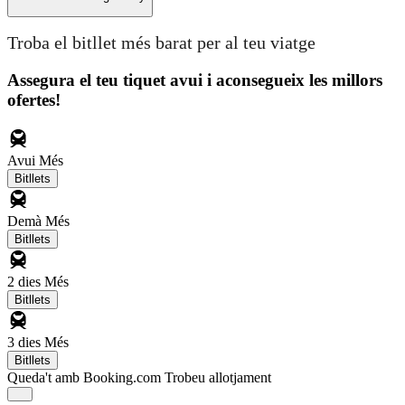
Troba el bitllet més barat per al teu viatge
Assegura el teu tiquet avui i aconsegueix les millors
ofertes!
Avui
Més
Bitllets
Demà
Més
Bitllets
2 dies
Més
Bitllets
3 dies
Més
Bitllets
Queda't amb Booking.com
Trobeu allotjament