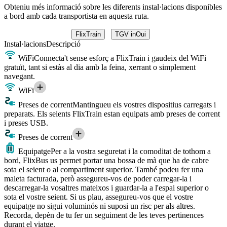
Obteniu més informació sobre les diferents instal·lacions disponibles
a bord amb cada transportista en aquesta ruta.
FlixTrain
TGV inOui
Instal·lacions
Descripció
WiFi
Connecta't sense esforç a FlixTrain i gaudeix del WiFi
gratuït, tant si estàs al dia amb la feina, xerrant o simplement
navegant.
WiFi
Preses de corrent
Mantingueu els vostres dispositius carregats i
preparats. Els seients FlixTrain estan equipats amb preses de corrent
i preses USB.
Preses de corrent
Equipatge
Per a la vostra seguretat i la comoditat de tothom a
bord, FlixBus us permet portar una bossa de mà que ha de cabre
sota el seient o al compartiment superior. També podeu fer una
maleta facturada, però assegureu-vos de poder carregar-la i
descarregar-la vosaltres mateixos i guardar-la a l'espai superior o
sota el vostre seient. Si us plau, assegureu-vos que el vostre
equipatge no sigui voluminós ni suposi un risc per als altres.
Recorda, depèn de tu fer un seguiment de les teves pertinences
durant el viatge.