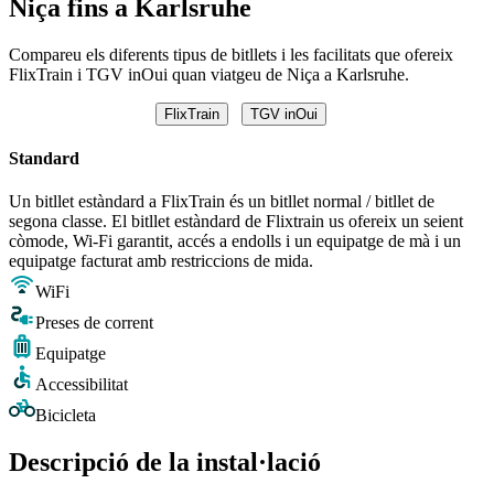
Niça fins a Karlsruhe
Compareu els diferents tipus de bitllets i les facilitats que ofereix
FlixTrain i TGV inOui quan viatgeu de Niça a Karlsruhe.
FlixTrain
TGV inOui
Standard
Un bitllet estàndard a FlixTrain és un bitllet normal / bitllet de
segona classe. El bitllet estàndard de Flixtrain us ofereix un seient
còmode, Wi-Fi garantit, accés a endolls i un equipatge de mà i un
equipatge facturat amb restriccions de mida.
WiFi
Preses de corrent
Equipatge
Accessibilitat
Bicicleta
Descripció de la instal·lació