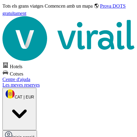
Tots els grans viatges
Comencen amb un mapa 🌎
Prova DOTS
gratuïtament
Hotels
Cotxes
Centre d'ajuda
Les meves reserves
CAT | EUR