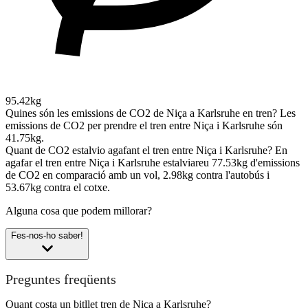
95.42kg
Quines són les emissions de CO2 de Niça a Karlsruhe en tren?
Les
emissions de CO2 per prendre el tren entre Niça i Karlsruhe són
41.75kg.
Quant de CO2 estalvio agafant el tren entre Niça i Karlsruhe?
En
agafar el tren entre Niça i Karlsruhe estalviareu 77.53kg d'emissions
de CO2 en comparació amb un vol, 2.98kg contra l'autobús i
53.67kg contra el cotxe.
Alguna cosa que podem millorar?
Fes-nos-ho saber!
Preguntes freqüents
Quant costa un bitllet tren de Niça a Karlsruhe?