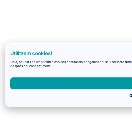
Utilitzem cookies!
Hola, aquest lloc web utilitza cookies essencials per garantir el seu correcte f
després del consentiment.
G