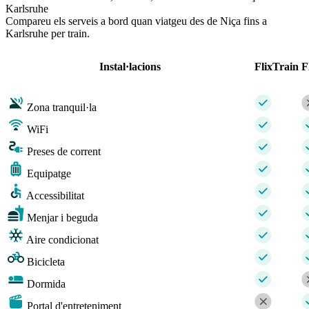
Karlsruhe
Compareu els serveis a bord quan viatgeu des de Niça fins a
Karlsruhe per train.
Instal·lacions
FlixTrain
F
Zona tranquil·la
WiFi
Preses de corrent
Equipatge
Accessibilitat
Menjar i beguda
Aire condicionat
Bicicleta
Dormida
Portal d'entreteniment