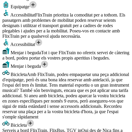
Equipatge
Accessibilitat
FlixTrain prioritza la comoditat per a tothom. Els
passatgers amb problemes de mobilitat poden reservar seients
designats i utilitzar el transport gratuït per a cadires de rodes
plegables i ajudes per a la mobilitat. Poseu-vos en contacte amb
FlixTrain per a qualsevol ajuda necessària.
Accessibilitat
Menjar i beguda
Tot i que FlixTrain no ofereix servei de càtering
a bord, podeu portar els vostres propis aperitius i begudes.
Menjar i beguda
Bicicleta
Amb FlixTrain, podeu empaquetar una peça addicional
d'equipatge, però és una bona idea reservar amb antelació, ja que
l'espai del tren és limitat. Tens material esportiu o un gran instrument
musical? També són benvinguts, encara que es pot aplicar una tarifa
addicional. Si aneu amb bicicleta, podeu aparcar la vostra bicicleta
en zones específiques per només 9 euros, però assegureu-vos que
sigui de mida estàndard i sense accessoris addicionals. Recordeu
reservar una plaça per a la vostra bicicleta d'hora, ja que l'espai
s'omple ràpidament
Bicicleta
Serveis a bord FlixTrain, FlixBus, TGV inOui des de Niça fins a