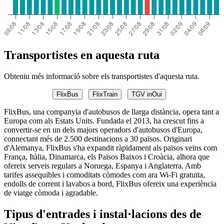
Transportistes en aquesta ruta
Obteniu més informació sobre els transportistes d'aquesta ruta.
FlixBus
FlixTrain
TGV inOui
FlixBus, una companyia d'autobusos de llarga distància, opera tant a
Europa com als Estats Units. Fundada el 2013, ha crescut fins a
convertir-se en un dels majors operadors d'autobusos d'Europa,
connectant més de 2.500 destinacions a 30 països. Originari
d'Alemanya, FlixBus s'ha expandit ràpidament als països veïns com
França, Itàlia, Dinamarca, els Països Baixos i Croàcia, alhora que
ofereix serveis regulars a Noruega, Espanya i Anglaterra. Amb
tarifes assequibles i comoditats còmodes com ara Wi-Fi gratuïta,
endolls de corrent i lavabos a bord, FlixBus ofereix una experiència
de viatge còmoda i agradable.
Tipus d'entrades i instal·lacions des de