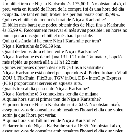
Un bitllet tren de Niça a Karlsruhe és 175,60 €. No obstant això, el
preu varia en funció de l'hora de la compra i si és una hora del dia
ocupada. De tant en tant, trobeu-los per tan barats com 85,99 €.
Quin és el bitllet de tren més barat de Niça a Karlsruhe?
El bitllet més barat que podeu obtenir des de Niça fins a Karlsruhe
és 85,99 €. Recomanem reservar el més aviat possible i en hores no
punta per aconseguir el bitllet més barat possible.
Quina distància hi ha entre Niça i Karlsruhe per tren?
Niça a Karlsruhe és 596,39 km.
Quant de temps dura el tren entre Niça i Karlsruhe?
Niça a Karlsruhe és de mitjana 13 h i 21 min. Tanmateix, l'opció
més ràpida us portarà allà a 11 h i 22 min.
Quines empreses operen des de Niça fins a Karlsruhe?
Niça a Karlsruhe està cobert pels operadors 4. Podeu trobar a Virail
ZOU !, FlixTrain, FlixBus, TGV inOui, DB - InterCity Express
(ICE) proporcionar serveis en aquesta ruta.
Quants tren al dia passen de Niça a Karlsruhe?
Niça a Karlsruhe té 3 connexions per dia de mitjana.
A quina hora surt el primer tren de Niça a Karlsruhe?
El primer tren de Niça a Karlsruhe surt a 6:02. No obstant això,
assegureu-vos de consultar amb nosaltres l'horari el dia que voleu
sortir, ja que l'hora pot variar.
A quina hora surt l'últim tren de Niça a Karlsruhe?
El darrer tren de Niça a Karlsruhe surt a 16:35. No obstant això,
assegureu-vos de consultar amb nosaltres l'horari el dia que voleu