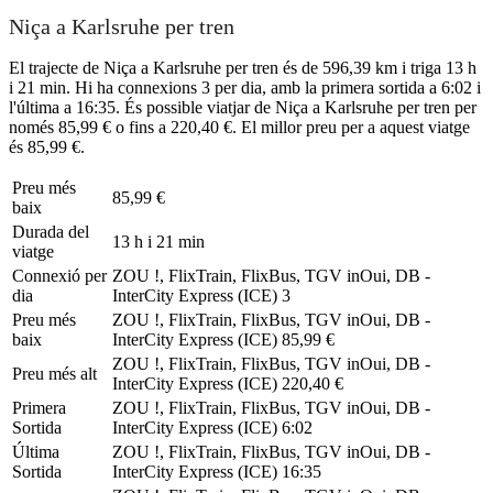
Niça a Karlsruhe per tren
El trajecte de Niça a Karlsruhe per tren és de 596,39 km i triga 13 h
i 21 min. Hi ha connexions 3 per dia, amb la primera sortida a 6:02 i
l'última a 16:35. És possible viatjar de Niça a Karlsruhe per tren per
només 85,99 € o fins a 220,40 €. El millor preu per a aquest viatge
és 85,99 €.
Preu més
85,99 €
baix
Durada del
13 h i 21 min
viatge
Connexió per
ZOU !, FlixTrain, FlixBus, TGV inOui, DB -
dia
InterCity Express (ICE)
3
Preu més
ZOU !, FlixTrain, FlixBus, TGV inOui, DB -
baix
InterCity Express (ICE)
85,99 €
ZOU !, FlixTrain, FlixBus, TGV inOui, DB -
Preu més alt
InterCity Express (ICE)
220,40 €
Primera
ZOU !, FlixTrain, FlixBus, TGV inOui, DB -
Sortida
InterCity Express (ICE)
6:02
Última
ZOU !, FlixTrain, FlixBus, TGV inOui, DB -
Sortida
InterCity Express (ICE)
16:35