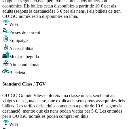
viatge en segona classe, per això els preus dels bitllets són
econòmics. Els bitllets estan disponibles a partir de 10 € per als
adults (segons la destinació) i 5 € per als nens, i els bitllets de tren
OUIGO només estan disponibles en línia.
WiFi
Preses de corrent
Equipatge
Accessibilitat
Menjar i beguda
Aire condicionat
Bicicleta
Standard Class / TGV
OUIGO Grande Vitesse ofereix una classe única, semblant als
viatges de segona classe, que explica els seus preus assequibles dels
bitllets. Les tarifes dels adults comencen a partir de 10 €, segons la
destinació, mentre que els nens poden viatjar per 5 €. Les entrades
per a OUIGO només es poden comprar en línia.
WiFi