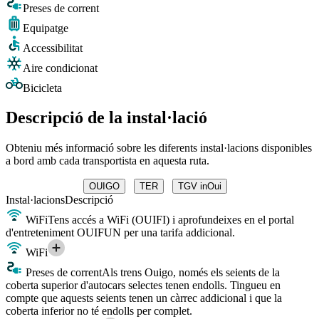
Preses de corrent
Equipatge
Accessibilitat
Aire condicionat
Bicicleta
Descripció de la instal·lació
Obteniu més informació sobre les diferents instal·lacions disponibles
a bord amb cada transportista en aquesta ruta.
OUIGO
TER
TGV inOui
Instal·lacions
Descripció
WiFi
Tens accés a WiFi (OUIFI) i aprofundeixes en el portal
d'entreteniment OUIFUN per una tarifa addicional.
WiFi
Preses de corrent
Als trens Ouigo, només els seients de la
coberta superior d'autocars selectes tenen endolls. Tingueu en
compte que aquests seients tenen un càrrec addicional i que la
coberta inferior no té endolls per complet.