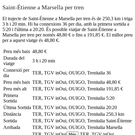
Saint-Étienne a Marsella per tren
El trajecte de Saint-Étienne a Marsella per tren és de 250,3 km i triga
3 h i 20 min. Hi ha connexions 36 per dia, amb la primera sortida a
5:20 i l'última a 20:20. És possible viatjar de Saint-Étienne a
Marsella per tren per només 48,80 € o fins a 191,85 €. El millor preu
per a aquest viatge és 48,80 €.
Preu més baix
48,80 €
Durada del
3 h i 20 min
viatge
Connexió per
TER, TGV inOui, OUIGO, Trenitalia
36
dia
Preu més baix
TER, TGV inOui, OUIGO, Trenitalia
48,80 €
Preu més alt
TER, TGV inOui, OUIGO, Trenitalia
191,85 €
Primera
TER, TGV inOui, OUIGO, Trenitalia
5:20
Sortida
Última Sortida
TER, TGV inOui, OUIGO, Trenitalia
20:20
Distància
TER, TGV inOui, OUIGO, Trenitalia
250,3 km
Sortida
TER, TGV inOui, OUIGO, Trenitalia
Saint-Étienne
Arribada
TER, TGV inOui, OUIGO, Trenitalia
Marsella
TER, TGV inOui
TER, TGV inOui,
Més