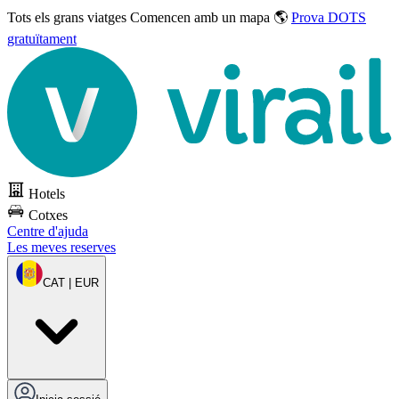
Tots els grans viatges
Comencen amb un mapa 🌎
Prova DOTS
gratuïtament
Hotels
Cotxes
Centre d'ajuda
Les meves reserves
CAT | EUR