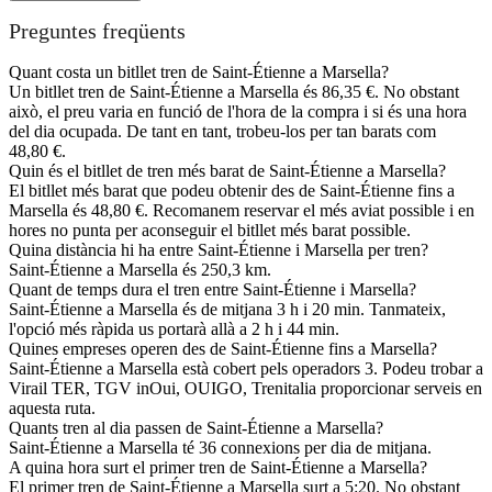
Preguntes freqüents
Quant costa un bitllet tren de Saint-Étienne a Marsella?
Un bitllet tren de Saint-Étienne a Marsella és 86,35 €. No obstant
això, el preu varia en funció de l'hora de la compra i si és una hora
del dia ocupada. De tant en tant, trobeu-los per tan barats com
48,80 €.
Quin és el bitllet de tren més barat de Saint-Étienne a Marsella?
El bitllet més barat que podeu obtenir des de Saint-Étienne fins a
Marsella és 48,80 €. Recomanem reservar el més aviat possible i en
hores no punta per aconseguir el bitllet més barat possible.
Quina distància hi ha entre Saint-Étienne i Marsella per tren?
Saint-Étienne a Marsella és 250,3 km.
Quant de temps dura el tren entre Saint-Étienne i Marsella?
Saint-Étienne a Marsella és de mitjana 3 h i 20 min. Tanmateix,
l'opció més ràpida us portarà allà a 2 h i 44 min.
Quines empreses operen des de Saint-Étienne fins a Marsella?
Saint-Étienne a Marsella està cobert pels operadors 3. Podeu trobar a
Virail TER, TGV inOui, OUIGO, Trenitalia proporcionar serveis en
aquesta ruta.
Quants tren al dia passen de Saint-Étienne a Marsella?
Saint-Étienne a Marsella té 36 connexions per dia de mitjana.
A quina hora surt el primer tren de Saint-Étienne a Marsella?
El primer tren de Saint-Étienne a Marsella surt a 5:20. No obstant