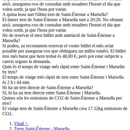
això, assegureu-vos de consultar amb nosaltres l'horari el dia que
voleu sortir, ja que l'hora pot variar.
A quina hora surt l'últim tren de Saint-Étienne a Marsella?
El darrer tren de Saint-Étienne a Marsella surt a 20:20. No obstant
això, assegureu-vos de consultar amb nosaltres l'horari el dia que
voleu sortir, ja que l'hora pot variar.
He de reservar el meu bitllet amb antelació de Saint-Étienne a
Marsella?
Si podeu, us recomanem reservar el vostre bitllet el més aviat
possible per assegurar-vos que obtingueu un millor estalvi. El bitllet
tren més barat que hem trobat és 48,80 €, però pot estar subjecte a
canvis segons la demanda.
Quin és el temps de viatge més ràpid entre Saint-Étienne i Marsella
by tren?
El temps de viatge més ràpid de tren entre Saint-Étienne i Marsella
és 2 h i 44 min.
Hi ha un tren directe de Saint-Étienne a Marsella?
Sí, hi ha un tren directe entre Saint-Étienne i Marsella.
Quines són les emissions de CO2 de Saint-Étienne a Marsella per
tren?
El viatge tren de Saint-Étienne a Marsella crea 17.52kg emissions de
CO2.
Virail
>
Trens Saint-Étienne - Marsella