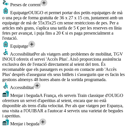
Preses de corrent
Equipatge
OUIGO et permet portar dos petits equipatges de mà
o una peça de forma gratuïta de 36 x 27 x 15 cm, juntament amb un
equipatge de mà de 55x35x25 cm sense restriccions de pes. Per a
articles més grans, s'aplica una tarifa de 5 € per les reserves en línia
fetes per avançat, i puja fins a 20 € si es paga presencialment a
l'estació.
Equipatge
Accessibilitat
Per als viatgers amb problemes de mobilitat, TGV
INOUI ofereix el servei 'Accès Plus'. Això proporciona assistència
exclusiva des de l'estació directament al seient del tren. És
recomanable que els passatgers es posin en contacte amb 'Accès
Plus' després d'assegurar els seus bitllets i s'assegurin que es facin les
gestions almenys 48 hores abans de la sortida programada.
Accessibilitat
Menjar i beguda
A França, els serveis Train classique d'OUIGO
ofereixen un servei d'aperitius al seient, encara que no està
disponible als trens d'alta velocitat. Per als que viatgen per Espanya,
una visita a l'OUIBAR a l'autocar 4 serveix una varietat de begudes
i aperitius.
Menjar i beguda