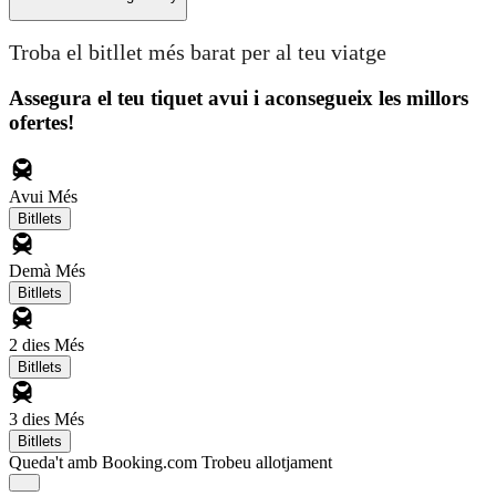
Troba el bitllet més barat per al teu viatge
Assegura el teu tiquet avui i aconsegueix les millors
ofertes!
Avui
Més
Bitllets
Demà
Més
Bitllets
2 dies
Més
Bitllets
3 dies
Més
Bitllets
Queda't amb Booking.com
Trobeu allotjament