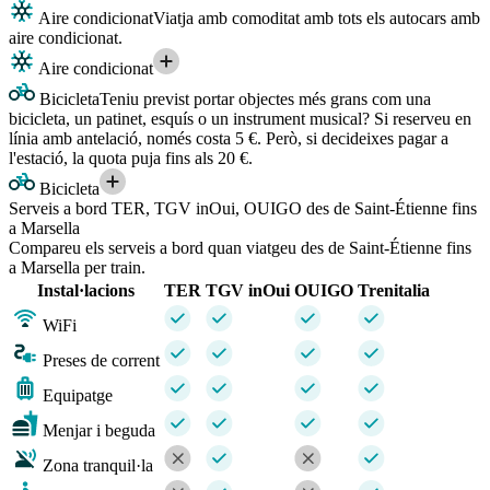
Aire condicionat
Viatja amb comoditat amb tots els autocars amb
aire condicionat.
Aire condicionat
Bicicleta
Teniu previst portar objectes més grans com una
bicicleta, un patinet, esquís o un instrument musical? Si reserveu en
línia amb antelació, només costa 5 €. Però, si decideixes pagar a
l'estació, la quota puja fins als 20 €.
Bicicleta
Serveis a bord TER, TGV inOui, OUIGO des de Saint-Étienne fins
a Marsella
Compareu els serveis a bord quan viatgeu des de Saint-Étienne fins
a Marsella per train.
Instal·lacions
TER
TGV inOui
OUIGO
Trenitalia
WiFi
Preses de corrent
Equipatge
Menjar i beguda
Zona tranquil·la