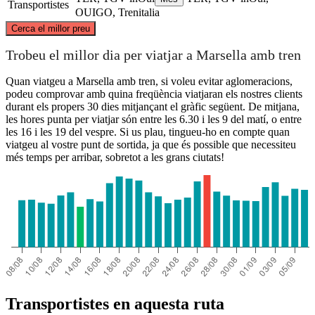
Transportistes
OUIGO, Trenitalia
©
CARTO
, ©
OpenStreetMap
contributors
Cerca el millor preu
Saint-Etienne
Trobeu el millor dia per viatjar a Marsella amb tren
Quan viatgeu a Marsella amb tren, si voleu evitar aglomeracions,
podeu comprovar amb quina freqüència viatjaran els nostres clients
durant els propers 30 dies mitjançant el gràfic següent. De mitjana,
les hores punta per viatjar són entre les 6.30 i les 9 del matí, o entre
les 16 i les 19 del vespre. Si us plau, tingueu-ho en compte quan
viatgeu al vostre punt de sortida, ja que és possible que necessiteu
més temps per arribar, sobretot a les grans ciutats!
Marseille
Transportistes en aquesta ruta