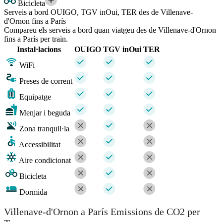
Bicicleta
Serveis a bord OUIGO, TGV inOui, TER des de Villenave-
d'Ornon fins a París
Compareu els serveis a bord quan viatgeu des de Villenave-d'Ornon
fins a París per train.
Instal·lacions
OUIGO
TGV inOui
TER
WiFi
Preses de corrent
Equipatge
Menjar i beguda
Zona tranquil·la
Accessibilitat
Aire condicionat
Bicicleta
Dormida
Villenave-d'Ornon a París Emissions de CO2 per