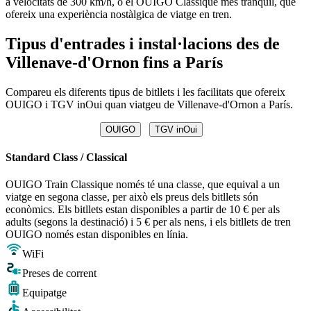
a velocitats de 300 km/h, o el OUIGO Classique més tranquil, que
ofereix una experiència nostàlgica de viatge en tren.
Tipus d'entrades i instal·lacions des de
Villenave-d'Ornon fins a París
Compareu els diferents tipus de bitllets i les facilitats que ofereix
OUIGO i TGV inOui quan viatgeu de Villenave-d'Ornon a París.
OUIGO
TGV inOui
Standard Class / Classical
OUIGO Train Classique només té una classe, que equival a un
viatge en segona classe, per això els preus dels bitllets són
econòmics. Els bitllets estan disponibles a partir de 10 € per als
adults (segons la destinació) i 5 € per als nens, i els bitllets de tren
OUIGO només estan disponibles en línia.
WiFi
Preses de corrent
Equipatge