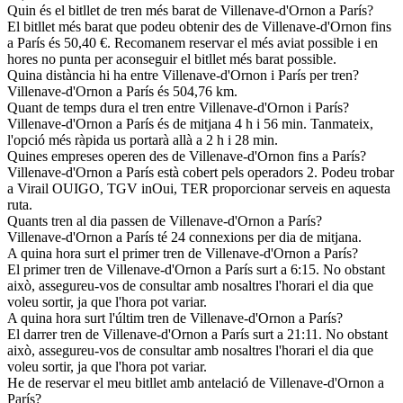
Quin és el bitllet de tren més barat de Villenave-d'Ornon a París?
El bitllet més barat que podeu obtenir des de Villenave-d'Ornon fins
a París és 50,40 €. Recomanem reservar el més aviat possible i en
hores no punta per aconseguir el bitllet més barat possible.
Quina distància hi ha entre Villenave-d'Ornon i París per tren?
Villenave-d'Ornon a París és 504,76 km.
Quant de temps dura el tren entre Villenave-d'Ornon i París?
Villenave-d'Ornon a París és de mitjana 4 h i 56 min. Tanmateix,
l'opció més ràpida us portarà allà a 2 h i 28 min.
Quines empreses operen des de Villenave-d'Ornon fins a París?
Villenave-d'Ornon a París està cobert pels operadors 2. Podeu trobar
a Virail OUIGO, TGV inOui, TER proporcionar serveis en aquesta
ruta.
Quants tren al dia passen de Villenave-d'Ornon a París?
Villenave-d'Ornon a París té 24 connexions per dia de mitjana.
A quina hora surt el primer tren de Villenave-d'Ornon a París?
El primer tren de Villenave-d'Ornon a París surt a 6:15. No obstant
això, assegureu-vos de consultar amb nosaltres l'horari el dia que
voleu sortir, ja que l'hora pot variar.
A quina hora surt l'últim tren de Villenave-d'Ornon a París?
El darrer tren de Villenave-d'Ornon a París surt a 21:11. No obstant
això, assegureu-vos de consultar amb nosaltres l'horari el dia que
voleu sortir, ja que l'hora pot variar.
He de reservar el meu bitllet amb antelació de Villenave-d'Ornon a
París?