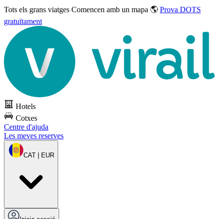
Tots els grans viatges
Comencen amb un mapa 🌎
Prova DOTS
gratuïtament
Hotels
Cotxes
Centre d'ajuda
Les meves reserves
CAT | EUR