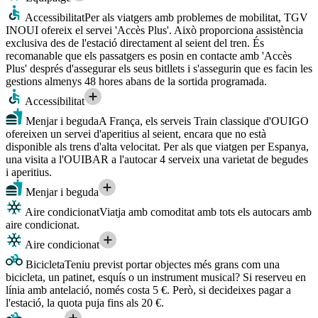
Accessibilitat
Per als viatgers amb problemes de mobilitat, TGV
INOUI ofereix el servei 'Accès Plus'. Això proporciona assistència
exclusiva des de l'estació directament al seient del tren. És
recomanable que els passatgers es posin en contacte amb 'Accès
Plus' després d'assegurar els seus bitllets i s'assegurin que es facin les
gestions almenys 48 hores abans de la sortida programada.
Accessibilitat
Menjar i beguda
A França, els serveis Train classique d'OUIGO
ofereixen un servei d'aperitius al seient, encara que no està
disponible als trens d'alta velocitat. Per als que viatgen per Espanya,
una visita a l'OUIBAR a l'autocar 4 serveix una varietat de begudes
i aperitius.
Menjar i beguda
Aire condicionat
Viatja amb comoditat amb tots els autocars amb
aire condicionat.
Aire condicionat
Bicicleta
Teniu previst portar objectes més grans com una
bicicleta, un patinet, esquís o un instrument musical? Si reserveu en
línia amb antelació, només costa 5 €. Però, si decideixes pagar a
l'estació, la quota puja fins als 20 €.