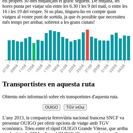
els propers 30 dies mitjançant el gràfic següent. De mitjana, les
hores punta per viatjar són entre les 6.30 i les 9 del matí, o entre les
16 i les 19 del vespre. Si us plau, tingueu-ho en compte quan
viatgeu al vostre punt de sortida, ja que és possible que necessiteu
més temps per arribar, sobretot a les grans ciutats!
Transportistes en aquesta ruta
Obteniu més informació sobre els transportistes d'aquesta ruta.
OUIGO
TGV inOui
L'any 2013, la companyia ferroviària nacional francesa SNCF va
presentar OUIGO per oferir opcions de viatge amb TGV
econòmics. Trieu entre el ràpid OUIGO Grande Vitesse, que arriba