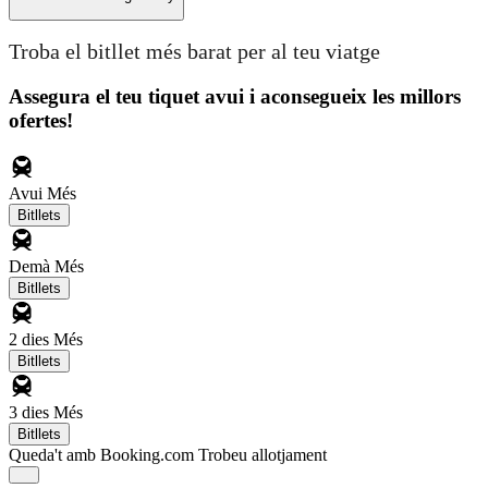
Troba el bitllet més barat per al teu viatge
Assegura el teu tiquet avui i aconsegueix les millors
ofertes!
Avui
Més
Bitllets
Demà
Més
Bitllets
2 dies
Més
Bitllets
3 dies
Més
Bitllets
Queda't amb Booking.com
Trobeu allotjament