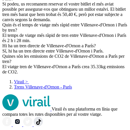
Si podeu, us recomanem reservar el vostre bitllet el més aviat
possible per assegurar-vos que obtingueu un millor estalvi. El bitllet
tren més barat que hem trobat és 50,40 €, però pot estar subjecte a
canvis segons la demanda.
Quin és el temps de viatge més ràpid entre Villenave-d'Ornon i París
by tren?
El temps de viatge més ràpid de tren entre Villenave-d'Ornon i París
és 2 h i 28 min.
Hi ha un tren directe de Villenave-d'Ornon a París?
Sí, hi ha un tren directe entre Villenave-d'Ornon i París.
Quines són les emissions de CO2 de Villenave-d'Ornon a París per
tren?
El viatge tren de Villenave-d'Ornon a París crea 35.33kg emissions
de CO2.
Virail
>
Trens Villenave-d'Ornon - París
Virail és una plataforma en línia que
compara totes les rutes disponibles per al vostre viatge.