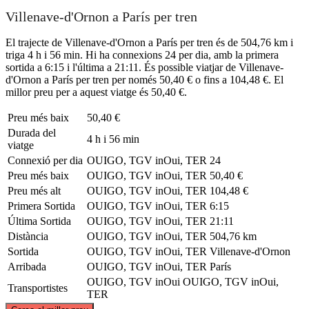
Villenave-d'Ornon a París per tren
El trajecte de Villenave-d'Ornon a París per tren és de 504,76 km i
triga 4 h i 56 min. Hi ha connexions 24 per dia, amb la primera
sortida a 6:15 i l'última a 21:11. És possible viatjar de Villenave-
d'Ornon a París per tren per només 50,40 € o fins a 104,48 €. El
millor preu per a aquest viatge és 50,40 €.
Preu més baix
50,40 €
Durada del
4 h i 56 min
viatge
Connexió per dia
OUIGO, TGV inOui, TER
24
Preu més baix
OUIGO, TGV inOui, TER
50,40 €
Preu més alt
OUIGO, TGV inOui, TER
104,48 €
Primera Sortida
OUIGO, TGV inOui, TER
6:15
Última Sortida
OUIGO, TGV inOui, TER
21:11
Distància
OUIGO, TGV inOui, TER
504,76 km
Sortida
OUIGO, TGV inOui, TER
Villenave-d'Ornon
Arribada
OUIGO, TGV inOui, TER
París
OUIGO, TGV inOui
OUIGO, TGV inOui,
Transportistes
TER
©
CARTO
, ©
OpenStreetMap
contributors