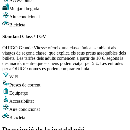
Accessibilitat
Menjar i beguda
Aire condicionat
Bicicleta
Standard Class / TGV
OUIGO Grande Vitesse ofereix una classe única, semblant als
viatges de segona classe, que explica els seus preus assequibles dels
bitllets. Les tarifes dels adults comencen a partir de 10 €, segons la
destinació, mentre que els nens poden viatjar per 5 €. Les entrades
per a OUIGO només es poden comprar en línia.
WiFi
Preses de corrent
Equipatge
Accessibilitat
Aire condicionat
Bicicleta
Descripció de la instal·lació