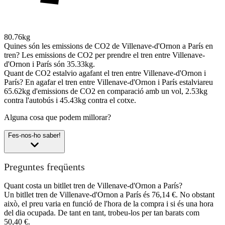
80.76kg
Quines són les emissions de CO2 de Villenave-d'Ornon a París en
tren?
Les emissions de CO2 per prendre el tren entre Villenave-
d'Ornon i París són 35.33kg.
Quant de CO2 estalvio agafant el tren entre Villenave-d'Ornon i
París?
En agafar el tren entre Villenave-d'Ornon i París estalviareu
65.62kg d'emissions de CO2 en comparació amb un vol, 2.53kg
contra l'autobús i 45.43kg contra el cotxe.
Alguna cosa que podem millorar?
Fes-nos-ho saber!
Preguntes freqüents
Quant costa un bitllet tren de Villenave-d'Ornon a París?
Un bitllet tren de Villenave-d'Ornon a París és 76,14 €. No obstant
això, el preu varia en funció de l'hora de la compra i si és una hora
del dia ocupada. De tant en tant, trobeu-los per tan barats com
50,40 €.