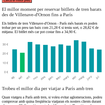
Cerca el millor preu
Paris
El millor moment per reservar bitllets de tren barats
des de Villenave-d'Ornon fins a París
Els bitllets de tren Villenave-d'Ornon - París més barats es poden
trobar per un preu tan baix com 21,28 € si teniu sort, o 28,82 € de
mitjana. El bitllet més car pot costar fins a 34,90 €.
Villenave-d'Ornon
Trobeu el millor dia per viatjar a París amb tren
Quan viatgeu a París amb tren, si voleu evitar aglomeracions, podeu
comprovar amb quina freqüència viatjaran els nostres clients durant