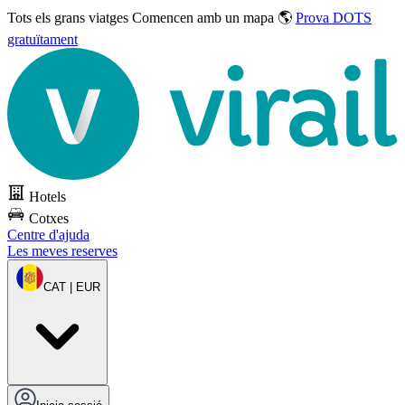
Tots els grans viatges
Comencen amb un mapa 🌎
Prova DOTS
gratuïtament
Hotels
Cotxes
Centre d'ajuda
Les meves reserves
CAT | EUR