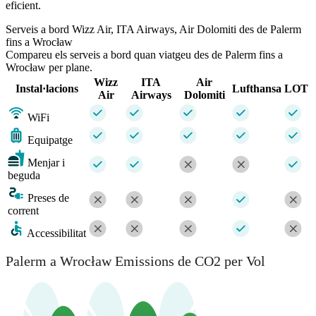
eficient.
Serveis a bord Wizz Air, ITA Airways, Air Dolomiti des de Palerm
fins a Wrocław
Compareu els serveis a bord quan viatgeu des de Palerm fins a
Wrocław per plane.
Wizz
ITA
Air
Instal·lacions
Lufthansa
LOT
Air
Airways
Dolomiti
WiFi
Equipatge
Menjar i
beguda
Preses de
corrent
Accessibilitat
Palerm a Wrocław Emissions de CO2 per Vol