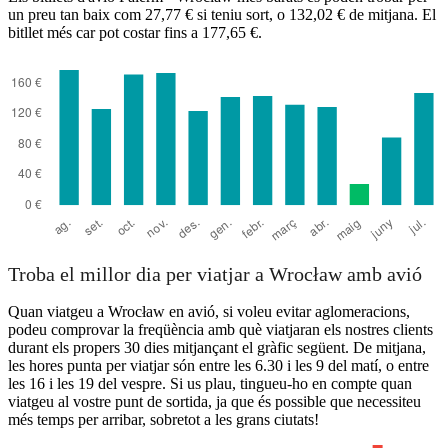
un preu tan baix com 27,77 € si teniu sort, o 132,02 € de mitjana. El
bitllet més car pot costar fins a 177,65 €.
Palermo
Troba el millor dia per viatjar a Wrocław amb avió
Quan viatgeu a Wrocław en avió, si voleu evitar aglomeracions,
podeu comprovar la freqüència amb què viatjaran els nostres clients
durant els propers 30 dies mitjançant el gràfic següent. De mitjana,
les hores punta per viatjar són entre les 6.30 i les 9 del matí, o entre
les 16 i les 19 del vespre. Si us plau, tingueu-ho en compte quan
viatgeu al vostre punt de sortida, ja que és possible que necessiteu
més temps per arribar, sobretot a les grans ciutats!