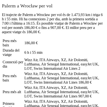
Palerm a Wrocław per vol
El trajecte de Palerm a Wrocław per vol és de 1.473,93 km i triga 6
h i 55 min. Hi ha connexions 2 per dia, amb la primera sortida a
7:00 i l'última a 16:15. És possible viatjar de Palerm a Wrocław per
vol per només 186,00 € o fins a 907,00 €. El millor preu per a
aquest viatge és 186,00 €.
Preu més
186,00 €
baix
Durada del
6 h i 55 min
viatge
Wizz Air, ITA Airways, XZ, Air Dolomiti,
Connexió per
Lufthansa, Air Senegal International, easyJet UK,
dia
LOT, Swiss International Air Lines
2
Wizz Air, ITA Airways, XZ, Air Dolomiti,
Preu més
Lufthansa, Air Senegal International, easyJet UK,
baix
LOT, Swiss International Air Lines
186,00 €
Wizz Air, ITA Airways, XZ, Air Dolomiti,
Preu més alt
Lufthansa, Air Senegal International, easyJet UK,
LOT, Swiss International Air Lines
907,00 €
Wizz Air, ITA Airways, XZ, Air Dolomiti,
Primera
Lufthansa, Air Senegal International, easyJet UK,