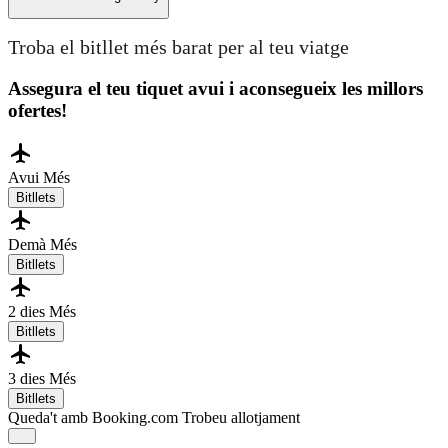
Troba el bitllet més barat per al teu viatge
Assegura el teu tiquet avui i aconsegueix les millors
ofertes!
Avui
Més
Bitllets
Demà
Més
Bitllets
2 dies
Més
Bitllets
3 dies
Més
Bitllets
Queda't amb Booking.com
Trobeu allotjament