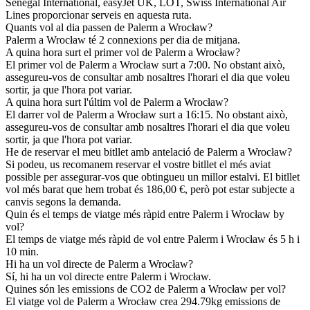
Senegal International, easyJet UK, LOT, Swiss International Air
Lines proporcionar serveis en aquesta ruta.
Quants vol al dia passen de Palerm a Wrocław?
Palerm a Wrocław té 2 connexions per dia de mitjana.
A quina hora surt el primer vol de Palerm a Wrocław?
El primer vol de Palerm a Wrocław surt a 7:00. No obstant això,
assegureu-vos de consultar amb nosaltres l'horari el dia que voleu
sortir, ja que l'hora pot variar.
A quina hora surt l'últim vol de Palerm a Wrocław?
El darrer vol de Palerm a Wrocław surt a 16:15. No obstant això,
assegureu-vos de consultar amb nosaltres l'horari el dia que voleu
sortir, ja que l'hora pot variar.
He de reservar el meu bitllet amb antelació de Palerm a Wrocław?
Si podeu, us recomanem reservar el vostre bitllet el més aviat
possible per assegurar-vos que obtingueu un millor estalvi. El bitllet
vol més barat que hem trobat és 186,00 €, però pot estar subjecte a
canvis segons la demanda.
Quin és el temps de viatge més ràpid entre Palerm i Wrocław by
vol?
El temps de viatge més ràpid de vol entre Palerm i Wrocław és 5 h i
10 min.
Hi ha un vol directe de Palerm a Wrocław?
Sí, hi ha un vol directe entre Palerm i Wrocław.
Quines són les emissions de CO2 de Palerm a Wrocław per vol?
El viatge vol de Palerm a Wrocław crea 294.79kg emissions de