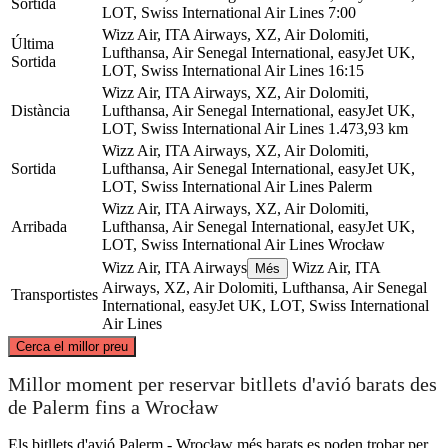
Sortida
LOT, Swiss International Air Lines
7:00
Wizz Air, ITA Airways, XZ, Air Dolomiti,
Última
Lufthansa, Air Senegal International, easyJet UK,
Sortida
LOT, Swiss International Air Lines
16:15
Wizz Air, ITA Airways, XZ, Air Dolomiti,
Distància
Lufthansa, Air Senegal International, easyJet UK,
LOT, Swiss International Air Lines
1.473,93 km
Wizz Air, ITA Airways, XZ, Air Dolomiti,
Sortida
Lufthansa, Air Senegal International, easyJet UK,
LOT, Swiss International Air Lines
Palerm
Wizz Air, ITA Airways, XZ, Air Dolomiti,
Arribada
Lufthansa, Air Senegal International, easyJet UK,
LOT, Swiss International Air Lines
Wrocław
Wizz Air, ITA Airways
Wizz Air, ITA
Més
Airways, XZ, Air Dolomiti, Lufthansa, Air Senegal
Transportistes
International, easyJet UK, LOT, Swiss International
Air Lines
©
CARTO
, ©
OpenStreetMap
contributors
Cerca el millor preu
Wrocław
Millor moment per reservar bitllets d'avió barats des
de Palerm fins a Wrocław
Els bitllets d'avió Palerm - Wrocław més barats es poden trobar per