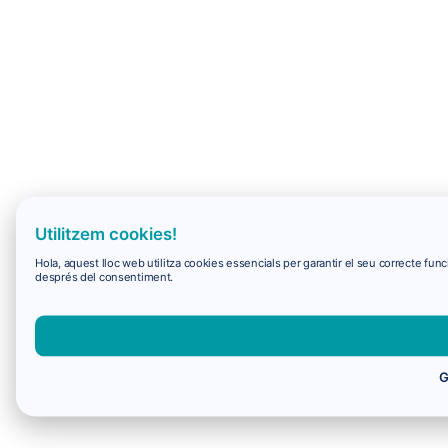
Utilitzem cookies!
Hola, aquest lloc web utilitza cookies essencials per garantir el seu correcte f
després del consentiment.
G