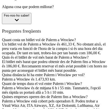
Alguna cosa que podem millorar?
Fes-nos-ho saber!
Preguntes freqüents
Quant costa un bitllet vol de Palerm a Wrocław?
Un bitllet vol de Palerm a Wrocław és 461,33 €. No obstant això, el
preu varia en funció de l'hora de la compra i si és una hora del dia
ocupada. De tant en tant, trobeu-los per tan barats com 186,00 €.
Quin és el bitllet de vol més barat de Palerm a Wrocław?
El bitllet més barat que podeu obtenir des de Palerm fins a Wrocław
és 186,00 €. Recomanem reservar el més aviat possible i en hores no
punta per aconseguir el bitllet més barat possible.
Quina distància hi ha entre Palerm i Wrocław per vol?
Palerm a Wrocław és 1.473,93 km.
Quant de temps dura el vol entre Palerm i Wrocław?
Palerm a Wrocław és de mitjana 6 h i 55 min. Tanmateix, l'opció
més ràpida us portarà allà a 5 h i 10 min.
Quines empreses operen des de Palerm fins a Wrocław?
Palerm a Wrocław està cobert pels operadors 8. Podeu trobar a
Virail Wizz Air, ITA Airways, XZ, Air Dolomiti, Lufthansa, Air