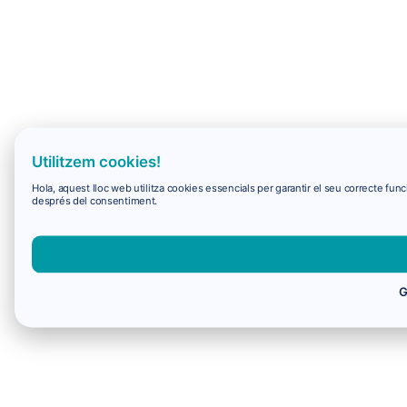
Utilitzem cookies!
Hola, aquest lloc web utilitza cookies essencials per garantir el seu correcte f
després del consentiment.
G