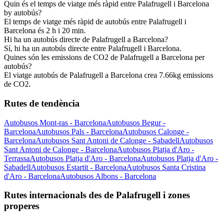
Quin és el temps de viatge més ràpid entre Palafrugell i Barcelona
by autobús?
El temps de viatge més ràpid de autobús entre Palafrugell i
Barcelona és 2 h i 20 min.
Hi ha un autobús directe de Palafrugell a Barcelona?
Sí, hi ha un autobús directe entre Palafrugell i Barcelona.
Quines són les emissions de CO2 de Palafrugell a Barcelona per
autobús?
El viatge autobús de Palafrugell a Barcelona crea 7.66kg emissions
de CO2.
Rutes de tendència
Autobusos Mont-ras - Barcelona
Autobusos Begur -
Barcelona
Autobusos Pals - Barcelona
Autobusos Calonge -
Barcelona
Autobusos Sant Antoni de Calonge - Sabadell
Autobusos
Sant Antoni de Calonge - Barcelona
Autobusos Platja d'Aro -
Terrassa
Autobusos Platja d'Aro - Barcelona
Autobusos Platja d'Aro -
Sabadell
Autobusos Estartit - Barcelona
Autobusos Santa Cristina
d'Aro - Barcelona
Autobusos Albons - Barcelona
Rutes internacionals des de Palafrugell i zones
properes