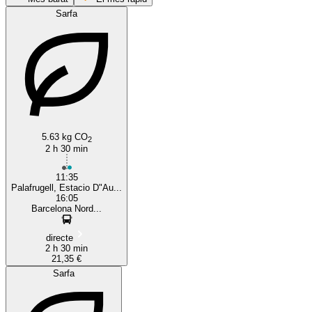
Sarfa
Barcelona
5.63 kg CO
2
2 h 30 min
11:35
Palafrugell, Estacio D"Au...
16:05
Barcelona Nord...
directe
2 h 30 min
21,35 €
Sarfa