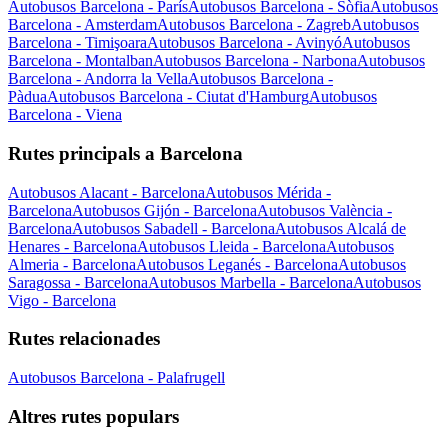
Autobusos Barcelona - París
Autobusos Barcelona - Sòfia
Autobusos
Barcelona - Amsterdam
Autobusos Barcelona - Zagreb
Autobusos
Barcelona - Timişoara
Autobusos Barcelona - Avinyó
Autobusos
Barcelona - Montalban
Autobusos Barcelona - Narbona
Autobusos
Barcelona - Andorra la Vella
Autobusos Barcelona -
Pàdua
Autobusos Barcelona - Ciutat d'Hamburg
Autobusos
Barcelona - Viena
Rutes principals a Barcelona
Autobusos Alacant - Barcelona
Autobusos Mérida -
Barcelona
Autobusos Gijón - Barcelona
Autobusos València -
Barcelona
Autobusos Sabadell - Barcelona
Autobusos Alcalá de
Henares - Barcelona
Autobusos Lleida - Barcelona
Autobusos
Almeria - Barcelona
Autobusos Leganés - Barcelona
Autobusos
Saragossa - Barcelona
Autobusos Marbella - Barcelona
Autobusos
Vigo - Barcelona
Rutes relacionades
Autobusos Barcelona - Palafrugell
Altres rutes populars