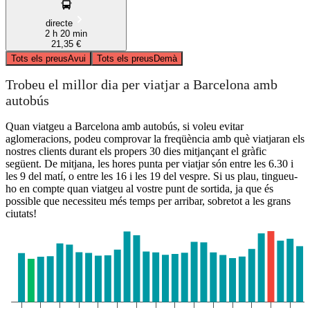
directe
2 h 20 min
21,35 €
Tots els preus
Avui
Tots els preus
Demà
Trobeu el millor dia per viatjar a Barcelona amb
autobús
Quan viatgeu a Barcelona amb autobús, si voleu evitar
aglomeracions, podeu comprovar la freqüència amb què viatjaran els
nostres clients durant els propers 30 dies mitjançant el gràfic
següent. De mitjana, les hores punta per viatjar són entre les 6.30 i
les 9 del matí, o entre les 16 i les 19 del vespre. Si us plau, tingueu-
ho en compte quan viatgeu al vostre punt de sortida, ja que és
possible que necessiteu més temps per arribar, sobretot a les grans
ciutats!