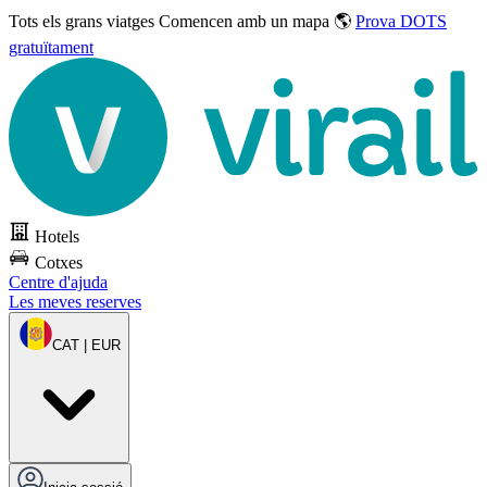
Tots els grans viatges
Comencen amb un mapa 🌎
Prova DOTS
gratuïtament
Hotels
Cotxes
Centre d'ajuda
Les meves reserves
CAT | EUR