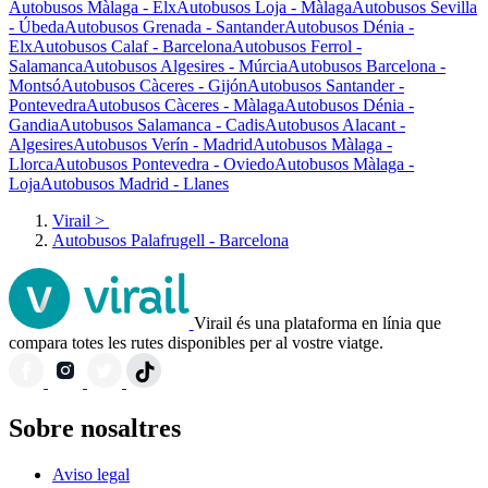
Autobusos Màlaga - Elx
Autobusos Loja - Màlaga
Autobusos Sevilla
- Úbeda
Autobusos Grenada - Santander
Autobusos Dénia -
Elx
Autobusos Calaf - Barcelona
Autobusos Ferrol -
Salamanca
Autobusos Algesires - Múrcia
Autobusos Barcelona -
Montsó
Autobusos Càceres - Gijón
Autobusos Santander -
Pontevedra
Autobusos Càceres - Màlaga
Autobusos Dénia -
Gandia
Autobusos Salamanca - Cadis
Autobusos Alacant -
Algesires
Autobusos Verín - Madrid
Autobusos Màlaga -
Llorca
Autobusos Pontevedra - Oviedo
Autobusos Màlaga -
Loja
Autobusos Madrid - Llanes
Virail
>
Autobusos Palafrugell - Barcelona
Virail és una plataforma en línia que
compara totes les rutes disponibles per al vostre viatge.
Sobre nosaltres
Aviso legal