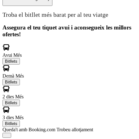
Troba el bitllet més barat per al teu viatge
Assegura el teu tiquet avui i aconsegueix les millors
ofertes!
Avui
Més
Bitllets
Demà
Més
Bitllets
2 dies
Més
Bitllets
3 dies
Més
Bitllets
Queda't amb Booking.com
Trobeu allotjament