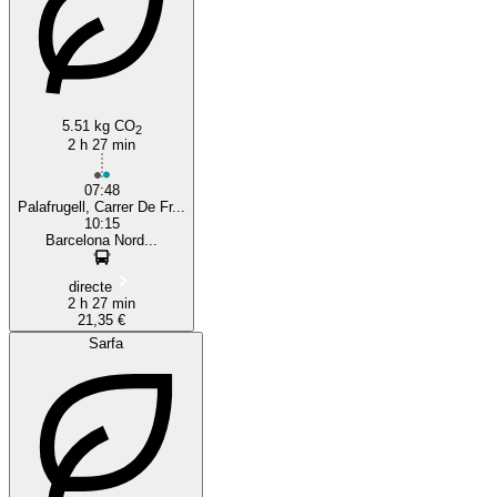
5.51 kg CO
2
2 h 27 min
07:48
Palafrugell, Carrer De Fr...
10:15
Barcelona Nord...
directe
2 h 27 min
21,35 €
Sarfa