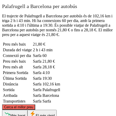
Palafrugell a Barcelona per autobús
El trajecte de Palafrugell a Barcelona per autobús és de 102,16 km i
triga 2 h i 43 min. Hi ha connexions 60 per dia, amb la primera
sortida a 4:10 i l'última a 19:30. És possible viatjar de Palafrugell a
Barcelona per autobús per només 21,80 € o fins a 28,18 €. El millor
preu per a aquest viatge és 21,80 €.
Preu més baix
21,80 €
Durada del viatge
2 h i 43 min
Connexió per dia
Sarfa
60
Preu més baix
Sarfa
21,80 €
Preu més alt
Sarfa
28,18 €
Primera Sortida
Sarfa
4:10
Última Sortida
Sarfa
19:30
Distància
Sarfa
102,16 km
Sortida
Sarfa
Palafrugell
Arribada
Sarfa
Barcelona
Transportistes
Sarfa
Sarfa
©
CARTO
, ©
OpenStreetMap
contributors
Cerca el millor preu
Palafrugell
Més barat
El més ràpid