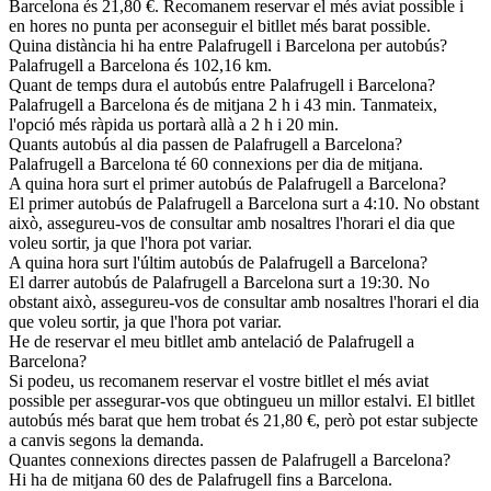
Barcelona és 21,80 €. Recomanem reservar el més aviat possible i
en hores no punta per aconseguir el bitllet més barat possible.
Quina distància hi ha entre Palafrugell i Barcelona per autobús?
Palafrugell a Barcelona és 102,16 km.
Quant de temps dura el autobús entre Palafrugell i Barcelona?
Palafrugell a Barcelona és de mitjana 2 h i 43 min. Tanmateix,
l'opció més ràpida us portarà allà a 2 h i 20 min.
Quants autobús al dia passen de Palafrugell a Barcelona?
Palafrugell a Barcelona té 60 connexions per dia de mitjana.
A quina hora surt el primer autobús de Palafrugell a Barcelona?
El primer autobús de Palafrugell a Barcelona surt a 4:10. No obstant
això, assegureu-vos de consultar amb nosaltres l'horari el dia que
voleu sortir, ja que l'hora pot variar.
A quina hora surt l'últim autobús de Palafrugell a Barcelona?
El darrer autobús de Palafrugell a Barcelona surt a 19:30. No
obstant això, assegureu-vos de consultar amb nosaltres l'horari el dia
que voleu sortir, ja que l'hora pot variar.
He de reservar el meu bitllet amb antelació de Palafrugell a
Barcelona?
Si podeu, us recomanem reservar el vostre bitllet el més aviat
possible per assegurar-vos que obtingueu un millor estalvi. El bitllet
autobús més barat que hem trobat és 21,80 €, però pot estar subjecte
a canvis segons la demanda.
Quantes connexions directes passen de Palafrugell a Barcelona?
Hi ha de mitjana 60 des de Palafrugell fins a Barcelona.