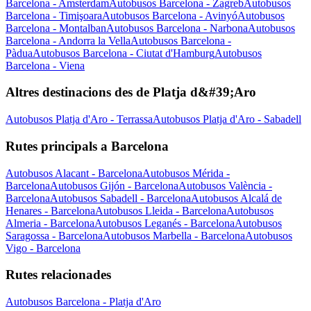
Barcelona - Amsterdam
Autobusos Barcelona - Zagreb
Autobusos
Barcelona - Timişoara
Autobusos Barcelona - Avinyó
Autobusos
Barcelona - Montalban
Autobusos Barcelona - Narbona
Autobusos
Barcelona - Andorra la Vella
Autobusos Barcelona -
Pàdua
Autobusos Barcelona - Ciutat d'Hamburg
Autobusos
Barcelona - Viena
Altres destinacions des de Platja d&#39;Aro
Autobusos Platja d'Aro - Terrassa
Autobusos Platja d'Aro - Sabadell
Rutes principals a Barcelona
Autobusos Alacant - Barcelona
Autobusos Mérida -
Barcelona
Autobusos Gijón - Barcelona
Autobusos València -
Barcelona
Autobusos Sabadell - Barcelona
Autobusos Alcalá de
Henares - Barcelona
Autobusos Lleida - Barcelona
Autobusos
Almeria - Barcelona
Autobusos Leganés - Barcelona
Autobusos
Saragossa - Barcelona
Autobusos Marbella - Barcelona
Autobusos
Vigo - Barcelona
Rutes relacionades
Autobusos Barcelona - Platja d'Aro