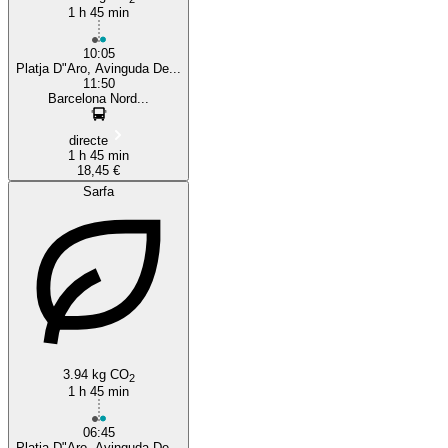
1 h 45 min
10:05
Platja D"Aro, Avinguda De...
11:50
Barcelona Nord...
directe
1 h 45 min
18,45 €
Sarfa
3.94 kg CO
2
1 h 45 min
06:45
Platja D"Aro, Avinguda De...