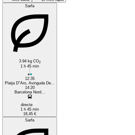
Sarfa
Barcelona
3.94 kg CO
2
1 h 45 min
12:35
Platja D"Aro, Avinguda De...
14:20
Barcelona Nord...
directe
1 h 45 min
18,45 €
Sarfa