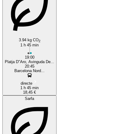
3.94 kg CO
2
1 h 45 min
19:00
Platja D"Aro, Avinguda De...
20:45
Barcelona Nord...
directe
1 h 45 min
18,45 €
Sarfa