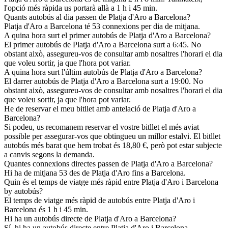
l'opció més ràpida us portarà allà a 1 h i 45 min.
Quants autobús al dia passen de Platja d'Aro a Barcelona?
Platja d'Aro a Barcelona té 53 connexions per dia de mitjana.
A quina hora surt el primer autobús de Platja d'Aro a Barcelona?
El primer autobús de Platja d'Aro a Barcelona surt a 6:45. No
obstant això, assegureu-vos de consultar amb nosaltres l'horari el dia
que voleu sortir, ja que l'hora pot variar.
A quina hora surt l'últim autobús de Platja d'Aro a Barcelona?
El darrer autobús de Platja d'Aro a Barcelona surt a 19:00. No
obstant això, assegureu-vos de consultar amb nosaltres l'horari el dia
que voleu sortir, ja que l'hora pot variar.
He de reservar el meu bitllet amb antelació de Platja d'Aro a
Barcelona?
Si podeu, us recomanem reservar el vostre bitllet el més aviat
possible per assegurar-vos que obtingueu un millor estalvi. El bitllet
autobús més barat que hem trobat és 18,80 €, però pot estar subjecte
a canvis segons la demanda.
Quantes connexions directes passen de Platja d'Aro a Barcelona?
Hi ha de mitjana 53 des de Platja d'Aro fins a Barcelona.
Quin és el temps de viatge més ràpid entre Platja d'Aro i Barcelona
by autobús?
El temps de viatge més ràpid de autobús entre Platja d'Aro i
Barcelona és 1 h i 45 min.
Hi ha un autobús directe de Platja d'Aro a Barcelona?
Sí, hi ha un autobús directe entre Platja d'Aro i Barcelona.