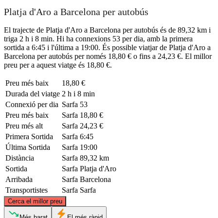
Platja d'Aro a Barcelona per autobús
El trajecte de Platja d'Aro a Barcelona per autobús és de 89,32 km i
triga 2 h i 8 min. Hi ha connexions 53 per dia, amb la primera
sortida a 6:45 i l'última a 19:00. És possible viatjar de Platja d'Aro a
Barcelona per autobús per només 18,80 € o fins a 24,23 €. El millor
preu per a aquest viatge és 18,80 €.
Preu més baix
18,80 €
Durada del viatge
2 h i 8 min
Connexió per dia
Sarfa
53
Preu més baix
Sarfa
18,80 €
Preu més alt
Sarfa
24,23 €
Primera Sortida
Sarfa
6:45
Última Sortida
Sarfa
19:00
Distància
Sarfa
89,32 km
Sortida
Sarfa
Platja d'Aro
Arribada
Sarfa
Barcelona
Transportistes
Sarfa
Sarfa
©
CARTO
, ©
OpenStreetMap
contributors
Cerca el millor preu
Platja d'Aro
Més barat
El més ràpid