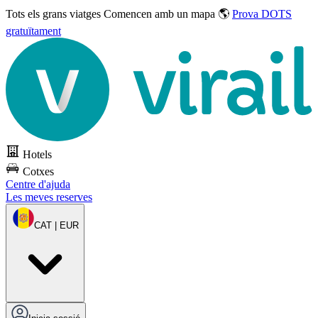
Tots els grans viatges
Comencen amb un mapa 🌎
Prova DOTS
gratuïtament
Hotels
Cotxes
Centre d'ajuda
Les meves reserves
CAT | EUR