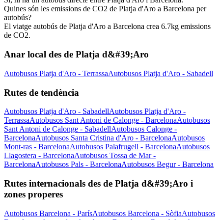
Quines són les emissions de CO2 de Platja d'Aro a Barcelona per
autobús?
El viatge autobús de Platja d'Aro a Barcelona crea 6.7kg emissions
de CO2.
Anar local des de Platja d&#39;Aro
Autobusos Platja d'Aro - Terrassa
Autobusos Platja d'Aro - Sabadell
Rutes de tendència
Autobusos Platja d'Aro - Sabadell
Autobusos Platja d'Aro -
Terrassa
Autobusos Sant Antoni de Calonge - Barcelona
Autobusos
Sant Antoni de Calonge - Sabadell
Autobusos Calonge -
Barcelona
Autobusos Santa Cristina d'Aro - Barcelona
Autobusos
Mont-ras - Barcelona
Autobusos Palafrugell - Barcelona
Autobusos
Llagostera - Barcelona
Autobusos Tossa de Mar -
Barcelona
Autobusos Pals - Barcelona
Autobusos Begur - Barcelona
Rutes internacionals des de Platja d&#39;Aro i
zones properes
Autobusos Barcelona - París
Autobusos Barcelona - Sòfia
Autobusos