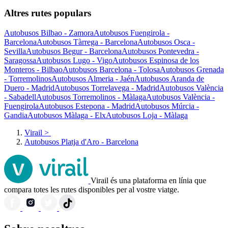
Altres rutes populars
Autobusos Bilbao - Zamora
Autobusos Fuengirola -
Barcelona
Autobusos Tàrrega - Barcelona
Autobusos Osca -
Sevilla
Autobusos Begur - Barcelona
Autobusos Pontevedra -
Saragossa
Autobusos Lugo - Vigo
Autobusos Espinosa de los
Monteros - Bilbao
Autobusos Barcelona - Tolosa
Autobusos Grenada
- Torremolinos
Autobusos Almeria - Jaén
Autobusos Aranda de
Duero - Madrid
Autobusos Torrelavega - Madrid
Autobusos València
- Sabadell
Autobusos Torremolinos - Màlaga
Autobusos València -
Fuengirola
Autobusos Estepona - Madrid
Autobusos Múrcia -
Gandia
Autobusos Màlaga - Elx
Autobusos Loja - Màlaga
Virail
>
Autobusos Platja d'Aro - Barcelona
Virail és una plataforma en línia que
compara totes les rutes disponibles per al vostre viatge.