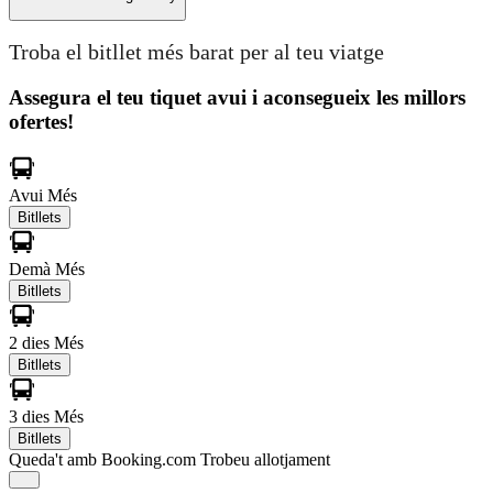
Troba el bitllet més barat per al teu viatge
Assegura el teu tiquet avui i aconsegueix les millors
ofertes!
Avui
Més
Bitllets
Demà
Més
Bitllets
2 dies
Més
Bitllets
3 dies
Més
Bitllets
Queda't amb Booking.com
Trobeu allotjament