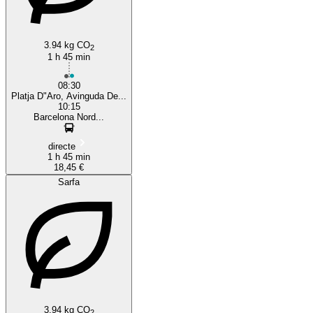
3.94 kg CO
2
1 h 45 min
08:30
Platja D"Aro, Avinguda De...
10:15
Barcelona Nord...
directe
1 h 45 min
18,45 €
Sarfa
3.94 kg CO
2