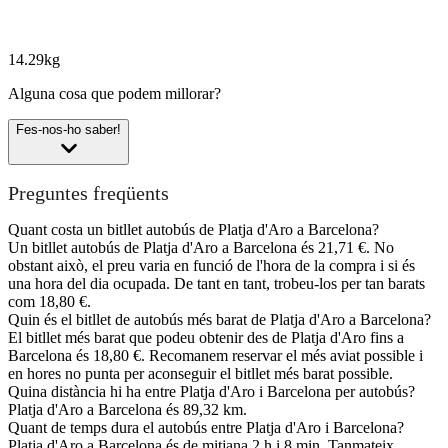
14.29kg
Alguna cosa que podem millorar?
Fes-nos-ho saber!
Preguntes freqüents
Quant costa un bitllet autobús de Platja d'Aro a Barcelona?
Un bitllet autobús de Platja d'Aro a Barcelona és 21,71 €. No
obstant això, el preu varia en funció de l'hora de la compra i si és
una hora del dia ocupada. De tant en tant, trobeu-los per tan barats
com 18,80 €.
Quin és el bitllet de autobús més barat de Platja d'Aro a Barcelona?
El bitllet més barat que podeu obtenir des de Platja d'Aro fins a
Barcelona és 18,80 €. Recomanem reservar el més aviat possible i
en hores no punta per aconseguir el bitllet més barat possible.
Quina distància hi ha entre Platja d'Aro i Barcelona per autobús?
Platja d'Aro a Barcelona és 89,32 km.
Quant de temps dura el autobús entre Platja d'Aro i Barcelona?
Platja d'Aro a Barcelona és de mitjana 2 h i 8 min. Tanmateix,