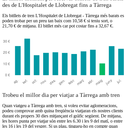
des de L'Hospitalet de Llobregat fins a Tàrrega
Els bitllets de tren L'Hospitalet de Llobregat - Tàrrega més barats es
poden trobar per un preu tan baix com 10,58 € si teniu sort, o
21,70 € de mitjana. El bitllet més car pot costar fins a 32,67 €.
Trobeu el millor dia per viatjar a Tàrrega amb tren
Quan viatgeu a Tàrrega amb tren, si voleu evitar aglomeracions,
podeu comprovar amb quina freqüència viatjaran els nostres clients
durant els propers 30 dies mitjançant el gràfic següent. De mitjana,
les hores punta per viatjar són entre les 6.30 i les 9 del matí, o entre
les 16 i les 19 del vespre. Si us plau, tingueu-ho en compte quan