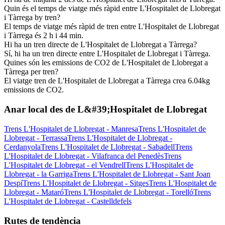
Quin és el temps de viatge més ràpid entre L'Hospitalet de Llobregat
i Tàrrega by tren?
El temps de viatge més ràpid de tren entre L'Hospitalet de Llobregat
i Tàrrega és 2 h i 44 min.
Hi ha un tren directe de L'Hospitalet de Llobregat a Tàrrega?
Sí, hi ha un tren directe entre L'Hospitalet de Llobregat i Tàrrega.
Quines són les emissions de CO2 de L'Hospitalet de Llobregat a
Tàrrega per tren?
El viatge tren de L'Hospitalet de Llobregat a Tàrrega crea 6.04kg
emissions de CO2.
Anar local des de L&#39;Hospitalet de Llobregat
Trens L'Hospitalet de Llobregat - Manresa
Trens L'Hospitalet de
Llobregat - Terrassa
Trens L'Hospitalet de Llobregat -
Cerdanyola
Trens L'Hospitalet de Llobregat - Sabadell
Trens
L'Hospitalet de Llobregat - Vilafranca del Penedès
Trens
L'Hospitalet de Llobregat - el Vendrell
Trens L'Hospitalet de
Llobregat - la Garriga
Trens L'Hospitalet de Llobregat - Sant Joan
Despí
Trens L'Hospitalet de Llobregat - Sitges
Trens L'Hospitalet de
Llobregat - Mataró
Trens L'Hospitalet de Llobregat - Torelló
Trens
L'Hospitalet de Llobregat - Castelldefels
Rutes de tendència