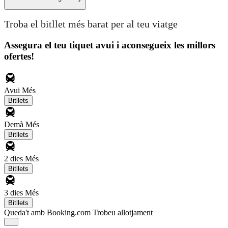
Troba el bitllet més barat per al teu viatge
Assegura el teu tiquet avui i aconsegueix les millors
ofertes!
Avui
Més
Bitllets
Demà
Més
Bitllets
2 dies
Més
Bitllets
3 dies
Més
Bitllets
Queda't amb Booking.com
Trobeu allotjament