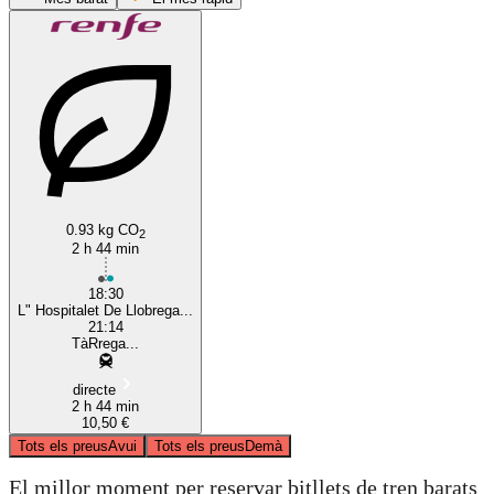
Tàrrega
L'Hospitalet de Llobrega
0.93 kg CO
2
2 h 44 min
18:30
L" Hospitalet De Llobrega...
21:14
TàRrega...
directe
2 h 44 min
10,50 €
Tots els preus
Avui
Tots els preus
Demà
El millor moment per reservar bitllets de tren barats