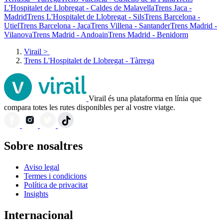
L'Hospitalet de Llobregat - Caldes de Malavella
Trens Jaca -
Madrid
Trens L'Hospitalet de Llobregat - Sils
Trens Barcelona -
Utiel
Trens Barcelona - Jaca
Trens Villena - Santander
Trens Madrid -
Vilanova
Trens Madrid - Andoain
Trens Madrid - Benidorm
Virail
>
Trens L'Hospitalet de Llobregat - Tàrrega
Virail és una plataforma en línia que
compara totes les rutes disponibles per al vostre viatge.
Sobre nosaltres
Aviso legal
Termes i condicions
Política de privacitat
Insights
Internacional