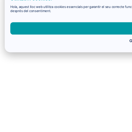
Hola, aquest lloc web utilitza cookies essencials per garantir el seu correcte f
després del consentiment.
G