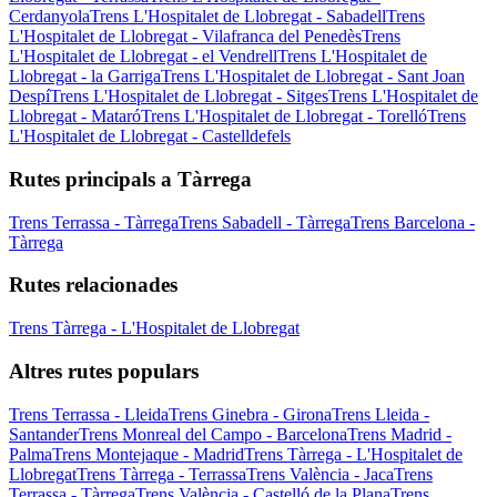
Cerdanyola
Trens L'Hospitalet de Llobregat - Sabadell
Trens
L'Hospitalet de Llobregat - Vilafranca del Penedès
Trens
L'Hospitalet de Llobregat - el Vendrell
Trens L'Hospitalet de
Llobregat - la Garriga
Trens L'Hospitalet de Llobregat - Sant Joan
Despí
Trens L'Hospitalet de Llobregat - Sitges
Trens L'Hospitalet de
Llobregat - Mataró
Trens L'Hospitalet de Llobregat - Torelló
Trens
L'Hospitalet de Llobregat - Castelldefels
Rutes principals a Tàrrega
Trens Terrassa - Tàrrega
Trens Sabadell - Tàrrega
Trens Barcelona -
Tàrrega
Rutes relacionades
Trens Tàrrega - L'Hospitalet de Llobregat
Altres rutes populars
Trens Terrassa - Lleida
Trens Ginebra - Girona
Trens Lleida -
Santander
Trens Monreal del Campo - Barcelona
Trens Madrid -
Palma
Trens Montejaque - Madrid
Trens Tàrrega - L'Hospitalet de
Llobregat
Trens Tàrrega - Terrassa
Trens València - Jaca
Trens
Terrassa - Tàrrega
Trens València - Castelló de la Plana
Trens