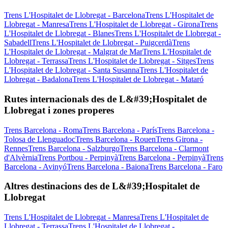
Trens L'Hospitalet de Llobregat - Barcelona
Trens L'Hospitalet de
Llobregat - Manresa
Trens L'Hospitalet de Llobregat - Girona
Trens
L'Hospitalet de Llobregat - Blanes
Trens L'Hospitalet de Llobregat -
Sabadell
Trens L'Hospitalet de Llobregat - Puigcerdà
Trens
L'Hospitalet de Llobregat - Malgrat de Mar
Trens L'Hospitalet de
Llobregat - Terrassa
Trens L'Hospitalet de Llobregat - Sitges
Trens
L'Hospitalet de Llobregat - Santa Susanna
Trens L'Hospitalet de
Llobregat - Badalona
Trens L'Hospitalet de Llobregat - Mataró
Rutes internacionals des de L&#39;Hospitalet de
Llobregat i zones properes
Trens Barcelona - Roma
Trens Barcelona - París
Trens Barcelona -
Tolosa de Llenguadoc
Trens Barcelona - Rouen
Trens Girona -
Rennes
Trens Barcelona - Salzburgo
Trens Barcelona - Clarmont
d'Alvèrnia
Trens Portbou - Perpinyà
Trens Barcelona - Perpinyà
Trens
Barcelona - Avinyó
Trens Barcelona - Baiona
Trens Barcelona - Faro
Altres destinacions des de L&#39;Hospitalet de
Llobregat
Trens L'Hospitalet de Llobregat - Manresa
Trens L'Hospitalet de
Llobregat - Terrassa
Trens L'Hospitalet de Llobregat -