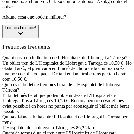
comparació amb un vol, 0.43kg contra l'autobús i 7.76kg contra el
cotxe.
Alguna cosa que podem millorar?
Fes-nos-ho saber!
Preguntes freqüents
Quant costa un bitllet tren de L'Hospitalet de Llobregat a Tàrrega?
Un bitllet tren de L'Hospitalet de Llobregat a Tàrrega és 10,50 €. No
obstant això, el preu varia en funció de l'hora de la compra i si és
una hora del dia ocupada. De tant en tant, trobeu-los per tan barats
com 10,50 €.
Quin és el bitllet de tren més barat de L'Hospitalet de Llobregat a
Tàrrega?
El bitllet més barat que podeu obtenir des de L'Hospitalet de
Llobregat fins a Tàrrega és 10,50 €. Recomanem reservar el més
aviat possible i en hores no punta per aconseguir el bitllet més barat
possible.
Quina distància hi ha entre L'Hospitalet de Llobregat i Tàrrega per
tren?
L'Hospitalet de Llobregat a Tàrrega és 86,25 km.
Quant de temps dura el tren entre L'Hospitalet de Llobregat i