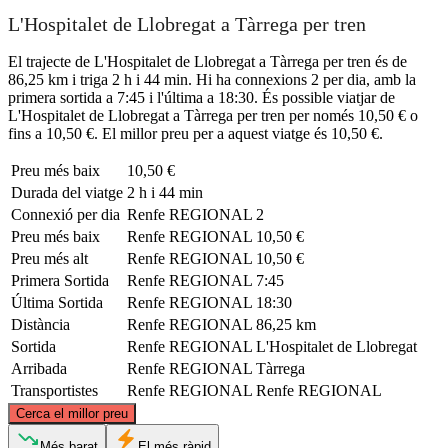
L'Hospitalet de Llobregat a Tàrrega per tren
El trajecte de L'Hospitalet de Llobregat a Tàrrega per tren és de
86,25 km i triga 2 h i 44 min. Hi ha connexions 2 per dia, amb la
primera sortida a 7:45 i l'última a 18:30. És possible viatjar de
L'Hospitalet de Llobregat a Tàrrega per tren per només 10,50 € o
fins a 10,50 €. El millor preu per a aquest viatge és 10,50 €.
Preu més baix
10,50 €
Durada del viatge
2 h i 44 min
Connexió per dia
Renfe REGIONAL
2
Preu més baix
Renfe REGIONAL
10,50 €
Preu més alt
Renfe REGIONAL
10,50 €
Primera Sortida
Renfe REGIONAL
7:45
Última Sortida
Renfe REGIONAL
18:30
Distància
Renfe REGIONAL
86,25 km
Sortida
Renfe REGIONAL
L'Hospitalet de Llobregat
Arribada
Renfe REGIONAL
Tàrrega
Transportistes
Renfe REGIONAL
Renfe REGIONAL
©
CARTO
, ©
OpenStreetMap
contributors
Cerca el millor preu
Més barat
El més ràpid