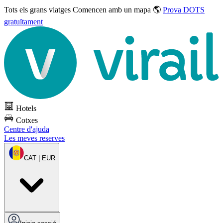
Tots els grans viatges
Comencen amb un mapa 🌎
Prova DOTS
gratuïtament
Hotels
Cotxes
Centre d'ajuda
Les meves reserves
CAT | EUR