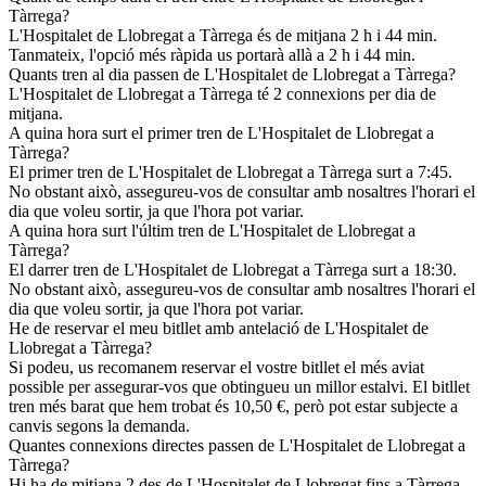
Tàrrega?
L'Hospitalet de Llobregat a Tàrrega és de mitjana 2 h i 44 min.
Tanmateix, l'opció més ràpida us portarà allà a 2 h i 44 min.
Quants tren al dia passen de L'Hospitalet de Llobregat a Tàrrega?
L'Hospitalet de Llobregat a Tàrrega té 2 connexions per dia de
mitjana.
A quina hora surt el primer tren de L'Hospitalet de Llobregat a
Tàrrega?
El primer tren de L'Hospitalet de Llobregat a Tàrrega surt a 7:45.
No obstant això, assegureu-vos de consultar amb nosaltres l'horari el
dia que voleu sortir, ja que l'hora pot variar.
A quina hora surt l'últim tren de L'Hospitalet de Llobregat a
Tàrrega?
El darrer tren de L'Hospitalet de Llobregat a Tàrrega surt a 18:30.
No obstant això, assegureu-vos de consultar amb nosaltres l'horari el
dia que voleu sortir, ja que l'hora pot variar.
He de reservar el meu bitllet amb antelació de L'Hospitalet de
Llobregat a Tàrrega?
Si podeu, us recomanem reservar el vostre bitllet el més aviat
possible per assegurar-vos que obtingueu un millor estalvi. El bitllet
tren més barat que hem trobat és 10,50 €, però pot estar subjecte a
canvis segons la demanda.
Quantes connexions directes passen de L'Hospitalet de Llobregat a
Tàrrega?
Hi ha de mitjana 2 des de L'Hospitalet de Llobregat fins a Tàrrega.