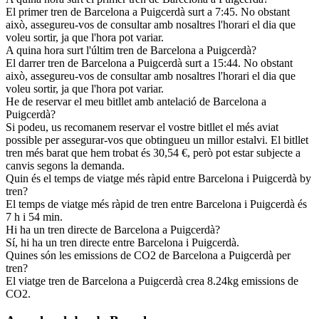
El primer tren de Barcelona a Puigcerdà surt a 7:45. No obstant
això, assegureu-vos de consultar amb nosaltres l'horari el dia que
voleu sortir, ja que l'hora pot variar.
A quina hora surt l'últim tren de Barcelona a Puigcerdà?
El darrer tren de Barcelona a Puigcerdà surt a 15:44. No obstant
això, assegureu-vos de consultar amb nosaltres l'horari el dia que
voleu sortir, ja que l'hora pot variar.
He de reservar el meu bitllet amb antelació de Barcelona a
Puigcerdà?
Si podeu, us recomanem reservar el vostre bitllet el més aviat
possible per assegurar-vos que obtingueu un millor estalvi. El bitllet
tren més barat que hem trobat és 30,54 €, però pot estar subjecte a
canvis segons la demanda.
Quin és el temps de viatge més ràpid entre Barcelona i Puigcerdà by
tren?
El temps de viatge més ràpid de tren entre Barcelona i Puigcerdà és
7 h i 54 min.
Hi ha un tren directe de Barcelona a Puigcerdà?
Sí, hi ha un tren directe entre Barcelona i Puigcerdà.
Quines són les emissions de CO2 de Barcelona a Puigcerdà per
tren?
El viatge tren de Barcelona a Puigcerdà crea 8.24kg emissions de
CO2.