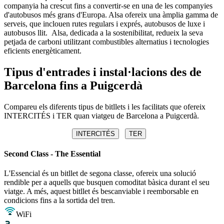
companyia ha crescut fins a convertir-se en una de les companyies
d'autobusos més grans d'Europa. Alsa ofereix una àmplia gamma de
serveis, que inclouen rutes regulars i exprés, autobusos de luxe i
autobusos llit. Alsa, dedicada a la sostenibilitat, redueix la seva
petjada de carboni utilitzant combustibles alternatius i tecnologies
eficients energèticament.
Tipus d'entrades i instal·lacions des de
Barcelona fins a Puigcerdà
Compareu els diferents tipus de bitllets i les facilitats que ofereix
INTERCITÉS i TER quan viatgeu de Barcelona a Puigcerdà.
INTERCITÉS
TER
Second Class - The Essential
L'Essencial és un bitllet de segona classe, ofereix una solució
rendible per a aquells que busquen comoditat bàsica durant el seu
viatge. A més, aquest bitllet és bescanviable i reemborsable en
condicions fins a la sortida del tren.
WiFi