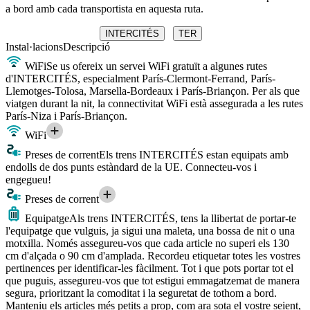
a bord amb cada transportista en aquesta ruta.
INTERCITÉS
TER
Instal·lacions
Descripció
WiFi
Se us ofereix un servei WiFi gratuït a algunes rutes
d'INTERCITÉS, especialment París-Clermont-Ferrand, París-
Llemotges-Tolosa, Marsella-Bordeaux i París-Briançon. Per als que
viatgen durant la nit, la connectivitat WiFi està assegurada a les rutes
París-Niza i París-Briançon.
WiFi
Preses de corrent
Els trens INTERCITÉS estan equipats amb
endolls de dos punts estàndard de la UE. Connecteu-vos i
engegueu!
Preses de corrent
Equipatge
Als trens INTERCITÉS, tens la llibertat de portar-te
l'equipatge que vulguis, ja sigui una maleta, una bossa de nit o una
motxilla. Només assegureu-vos que cada article no superi els 130
cm d'alçada o 90 cm d'amplada. Recordeu etiquetar totes les vostres
pertinences per identificar-les fàcilment. Tot i que pots portar tot el
que puguis, assegureu-vos que tot estigui emmagatzemat de manera
segura, prioritzant la comoditat i la seguretat de tothom a bord.
Manteniu els articles més petits a prop, com ara sota el vostre seient,