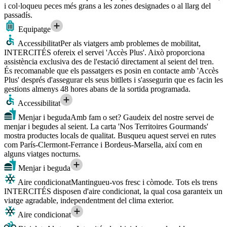
i col·loqueu peces més grans a les zones designades o al llarg del
passadís.
Equipatge
Accessibilitat
Per als viatgers amb problemes de mobilitat,
INTERCITÉS ofereix el servei 'Accès Plus'. Això proporciona
assistència exclusiva des de l'estació directament al seient del tren.
És recomanable que els passatgers es posin en contacte amb 'Accès
Plus' després d'assegurar els seus bitllets i s'assegurin que es facin les
gestions almenys 48 hores abans de la sortida programada.
Accessibilitat
Menjar i beguda
Amb fam o set? Gaudeix del nostre servei de
menjar i begudes al seient. La carta 'Nos Territoires Gourmands'
mostra productes locals de qualitat. Busqueu aquest servei en rutes
com París-Clermont-Ferrance i Bordeus-Marsella, així com en
alguns viatges nocturns.
Menjar i beguda
Aire condicionat
Mantingueu-vos fresc i còmode. Tots els trens
INTERCITÉS disposen d'aire condicionat, la qual cosa garanteix un
viatge agradable, independentment del clima exterior.
Aire condicionat