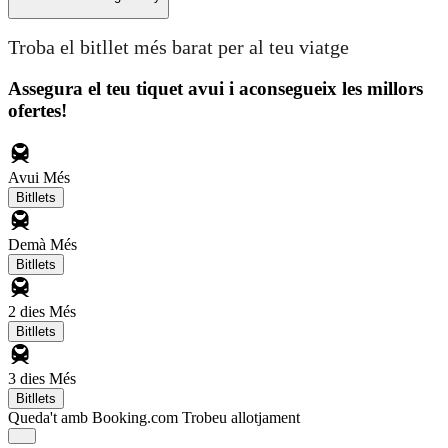
Troba el bitllet més barat per al teu viatge
Assegura el teu tiquet avui i aconsegueix les millors
ofertes!
Avui
Més
Bitllets
Demà
Més
Bitllets
2 dies
Més
Bitllets
3 dies
Més
Bitllets
Queda't amb Booking.com
Trobeu allotjament