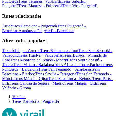
Puigcerdà
Trens Terrassa - Puigcerdà
Trens Sabadell -
Puigcerdà
Trens Manresa - Puigcerdà
Trens Vic - Puigcerdà
Rutes relacionades
Autobusos Barcelona - Puigcerdà
Trens Puigcerdà -
Barcelona
Autobusos Puigcerdà - Barcelona
Altres rutes populars
Trens Màlaga - Zamora
Trens Salamanca - Irun
Trens Sant Sebastià -
Valladolid
Trens Huelva - Valdepeñas
Trens Burgos - Miranda de
Ebro
Trens Monforte de Lemos - Madrid
Trens Sant Sebastià -
Tudela
Trens Mataró - Badalona
Trens Alacant - Torre-Pacheco
Trens
Puigcerdà - Barcelona
Trens San Fernando - Saragossa
Trens
Barcelona - l' Arboç
Trens Sevilla - Tarragona
Trens San Fernando -
Múrcia
Trens Múrcia - Gijón
Trens Salamanca - Reinosa
Trens París -
Lilla
Trens Callosa de Segura - Madrid
Trens Màlaga - Elda
Trens
València - Girona
Virail
>
Trens Barcelona - Puigcerdà