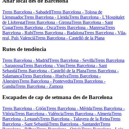
Anar local des de Barcelona
Trens Barcelona - Sabadell
Trens Barcelona - Tolosa de
Llenguadoc
Trens Barcelona - Lleida
Trens Barcelona - L'Hospitalet
de Llobregat
Trens Barcelona - Girona
Trens Barcelona - Sant
Cugat
Trens Barcelona - Osca
Trens Barcelona - Manresa
Trens
Barcelona - Rubí
Trens Barcelona - Badalona
Trens Barcelona - Vila-
real, País Valencià
Trens Barcelona - Castelló de la Plana
Rutes de tendència
Trens Barcelona - Madrid
Trens Barcelona - Sevilla
Trens Barcelona
- Saragossa
Trens Barcelona - Vigo
Trens Barcelona - Sant
Sebastià
Trens Barcelona - Castelló de la Plana
Trens Barcelona -
Salamanca
Trens Barcelona - Huelva
Trens Barcelona -
Algesires
Trens Barcelona - Pontevedra
Trens Barcelona -
Gandia
Trens Barcelona - Zamora
Escapades de cap de setmana des de Barcelona
Trens Barcelona - Gijón
Trens Barcelona - Mérida
Trens Barcelona -
Vitòria
Trens Barcelona - València
Trens Barcelona - Almeria
Trens
Barcelona - Leganés
Trens Barcelona - Talavera de la Reina
Trens
Barcelona - Sant Sebastià
Trens Barcelona - Santander
Trens