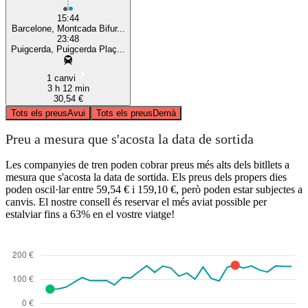
15:44
Barcelone, Montcada Bifur...
23:48
Puigcerda, Puigcerda Plaç...
1 canvi
3 h 12 min
30,54 €
Tots els preus
Avui
Tots els preus
Demà
Preu a mesura que s'acosta la data de sortida
Les companyies de tren poden cobrar preus més alts dels bitllets a
mesura que s'acosta la data de sortida. Els preus dels propers dies
poden oscil·lar entre 59,54 € i 159,10 €, però poden estar subjectes a
canvis. El nostre consell és reservar el més aviat possible per
estalviar fins a 63% en el vostre viatge!