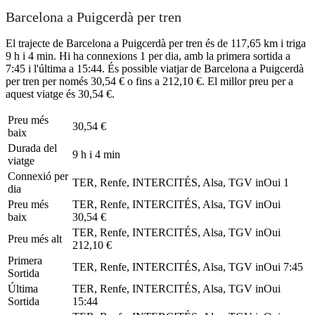
Barcelona a Puigcerdà per tren
El trajecte de Barcelona a Puigcerdà per tren és de 117,65 km i triga
9 h i 4 min. Hi ha connexions 1 per dia, amb la primera sortida a
7:45 i l'última a 15:44. És possible viatjar de Barcelona a Puigcerdà
per tren per només 30,54 € o fins a 212,10 €. El millor preu per a
aquest viatge és 30,54 €.
Preu més
30,54 €
baix
Durada del
9 h i 4 min
viatge
Connexió per
TER, Renfe, INTERCITÉS, Alsa, TGV inOui
1
dia
Preu més
TER, Renfe, INTERCITÉS, Alsa, TGV inOui
baix
30,54 €
TER, Renfe, INTERCITÉS, Alsa, TGV inOui
Preu més alt
212,10 €
Primera
TER, Renfe, INTERCITÉS, Alsa, TGV inOui
7:45
Sortida
Última
TER, Renfe, INTERCITÉS, Alsa, TGV inOui
Sortida
15:44