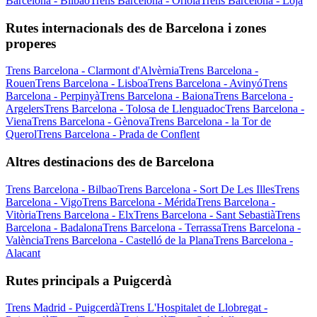
Barcelona - Bilbao
Trens Barcelona - Oriola
Trens Barcelona - Loja
Rutes internacionals des de Barcelona i zones
properes
Trens Barcelona - Clarmont d'Alvèrnia
Trens Barcelona -
Rouen
Trens Barcelona - Lisboa
Trens Barcelona - Avinyó
Trens
Barcelona - Perpinyà
Trens Barcelona - Baiona
Trens Barcelona -
Argelers
Trens Barcelona - Tolosa de Llenguadoc
Trens Barcelona -
Viena
Trens Barcelona - Gènova
Trens Barcelona - la Tor de
Querol
Trens Barcelona - Prada de Conflent
Altres destinacions des de Barcelona
Trens Barcelona - Bilbao
Trens Barcelona - Sort De Les Illes
Trens
Barcelona - Vigo
Trens Barcelona - Mérida
Trens Barcelona -
Vitòria
Trens Barcelona - Elx
Trens Barcelona - Sant Sebastià
Trens
Barcelona - Badalona
Trens Barcelona - Terrassa
Trens Barcelona -
València
Trens Barcelona - Castelló de la Plana
Trens Barcelona -
Alacant
Rutes principals a Puigcerdà
Trens Madrid - Puigcerdà
Trens L'Hospitalet de Llobregat -