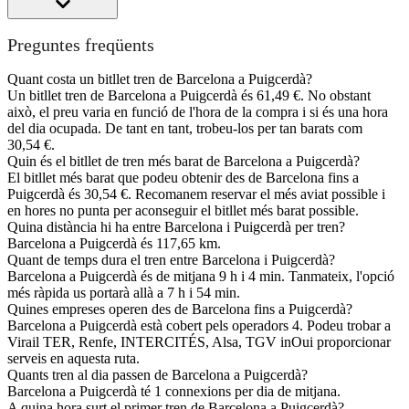
Preguntes freqüents
Quant costa un bitllet tren de Barcelona a Puigcerdà?
Un bitllet tren de Barcelona a Puigcerdà és 61,49 €. No obstant
això, el preu varia en funció de l'hora de la compra i si és una hora
del dia ocupada. De tant en tant, trobeu-los per tan barats com
30,54 €.
Quin és el bitllet de tren més barat de Barcelona a Puigcerdà?
El bitllet més barat que podeu obtenir des de Barcelona fins a
Puigcerdà és 30,54 €. Recomanem reservar el més aviat possible i
en hores no punta per aconseguir el bitllet més barat possible.
Quina distància hi ha entre Barcelona i Puigcerdà per tren?
Barcelona a Puigcerdà és 117,65 km.
Quant de temps dura el tren entre Barcelona i Puigcerdà?
Barcelona a Puigcerdà és de mitjana 9 h i 4 min. Tanmateix, l'opció
més ràpida us portarà allà a 7 h i 54 min.
Quines empreses operen des de Barcelona fins a Puigcerdà?
Barcelona a Puigcerdà està cobert pels operadors 4. Podeu trobar a
Virail TER, Renfe, INTERCITÉS, Alsa, TGV inOui proporcionar
serveis en aquesta ruta.
Quants tren al dia passen de Barcelona a Puigcerdà?
Barcelona a Puigcerdà té 1 connexions per dia de mitjana.
A quina hora surt el primer tren de Barcelona a Puigcerdà?