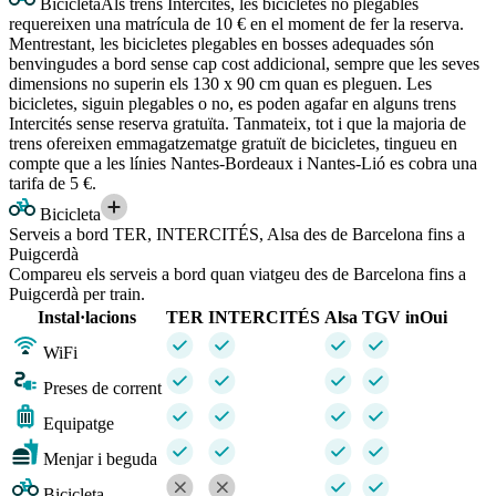
Bicicleta
Als trens Intercités, les bicicletes no plegables
requereixen una matrícula de 10 € en el moment de fer la reserva.
Mentrestant, les bicicletes plegables en bosses adequades són
benvingudes a bord sense cap cost addicional, sempre que les seves
dimensions no superin els 130 x 90 cm quan es pleguen. Les
bicicletes, siguin plegables o no, es poden agafar en alguns trens
Intercités sense reserva gratuïta. Tanmateix, tot i que la majoria de
trens ofereixen emmagatzematge gratuït de bicicletes, tingueu en
compte que a les línies Nantes-Bordeaux i Nantes-Lió es cobra una
tarifa de 5 €.
Bicicleta
Serveis a bord TER, INTERCITÉS, Alsa des de Barcelona fins a
Puigcerdà
Compareu els serveis a bord quan viatgeu des de Barcelona fins a
Puigcerdà per train.
Instal·lacions
TER
INTERCITÉS
Alsa
TGV inOui
WiFi
Preses de corrent
Equipatge
Menjar i beguda
Bicicleta