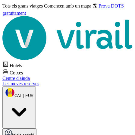
Tots els grans viatges
Comencen amb un mapa 🌎
Prova DOTS
gratuïtament
Hotels
Cotxes
Centre d'ajuda
Les meves reserves
CAT | EUR