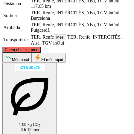
TER, Renfe, INTERCITÉS, Alsa, TGV inOui
Distància
117,65 km
TER, Renfe, INTERCITÉS, Alsa, TGV inOui
Sortida
Barcelona
TER, Renfe, INTERCITÉS, Alsa, TGV inOui
Arribada
Puigcerdà
TER, Renfe
TER, Renfe, INTERCITÉS,
Més
Transportistes
Alsa, TGV inOui
©
CARTO
, ©
OpenStreetMap
contributors
Cerca el millor preu
Puigcerdà
Més barat
El més ràpid
Barcelona
1.09 kg CO
2
3 h 12 min