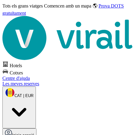
Tots els grans viatges
Comencen amb un mapa 🌎
Prova DOTS
gratuïtament
Hotels
Cotxes
Centre d'ajuda
Les meves reserves
CAT | EUR