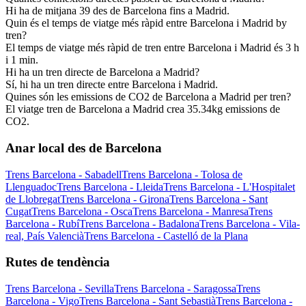
Hi ha de mitjana 39 des de Barcelona fins a Madrid.
Quin és el temps de viatge més ràpid entre Barcelona i Madrid by
tren?
El temps de viatge més ràpid de tren entre Barcelona i Madrid és 3 h
i 1 min.
Hi ha un tren directe de Barcelona a Madrid?
Sí, hi ha un tren directe entre Barcelona i Madrid.
Quines són les emissions de CO2 de Barcelona a Madrid per tren?
El viatge tren de Barcelona a Madrid crea 35.34kg emissions de
CO2.
Anar local des de Barcelona
Trens Barcelona - Sabadell
Trens Barcelona - Tolosa de
Llenguadoc
Trens Barcelona - Lleida
Trens Barcelona - L'Hospitalet
de Llobregat
Trens Barcelona - Girona
Trens Barcelona - Sant
Cugat
Trens Barcelona - Osca
Trens Barcelona - Manresa
Trens
Barcelona - Rubí
Trens Barcelona - Badalona
Trens Barcelona - Vila-
real, País Valencià
Trens Barcelona - Castelló de la Plana
Rutes de tendència
Trens Barcelona - Sevilla
Trens Barcelona - Saragossa
Trens
Barcelona - Vigo
Trens Barcelona - Sant Sebastià
Trens Barcelona -