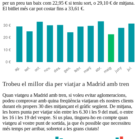
per un preu tan baix com 22,95 € si teniu sort, o 29,10 € de mitjana.
El bitllet més car pot costar fins a 33,61 €.
Trobeu el millor dia per viatjar a Madrid amb tren
Quan viatgeu a Madrid amb tren, si voleu evitar aglomeracions,
podeu comprovar amb quina freqüència viatjaran els nostres clients
durant els propers 30 dies mitjançant el gràfic següent. De mitjana,
les hores punta per viatjar són entre les 6.30 i les 9 del matí, o entre
les 16 i les 19 del vespre. Si us plau, tingueu-ho en compte quan
viatgeu al vostre punt de sortida, ja que és possible que necessiteu
més temps per arribar, sobretot a les grans ciutats!