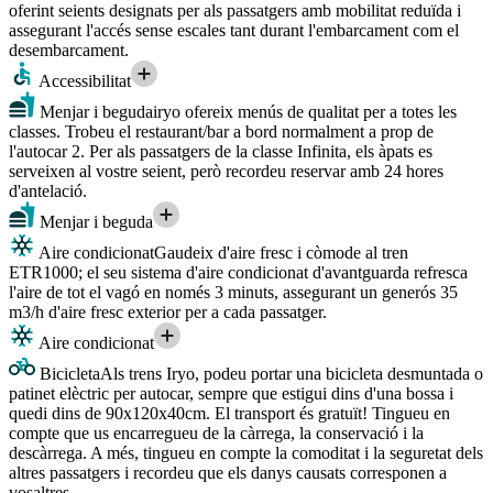
oferint seients designats per als passatgers amb mobilitat reduïda i
assegurant l'accés sense escales tant durant l'embarcament com el
desembarcament.
Accessibilitat
Menjar i beguda
iryo ofereix menús de qualitat per a totes les
classes. Trobeu el restaurant/bar a bord normalment a prop de
l'autocar 2. Per als passatgers de la classe Infinita, els àpats es
serveixen al vostre seient, però recordeu reservar amb 24 hores
d'antelació.
Menjar i beguda
Aire condicionat
Gaudeix d'aire fresc i còmode al tren
ETR1000; el seu sistema d'aire condicionat d'avantguarda refresca
l'aire de tot el vagó en només 3 minuts, assegurant un generós 35
m3/h d'aire fresc exterior per a cada passatger.
Aire condicionat
Bicicleta
Als trens Iryo, podeu portar una bicicleta desmuntada o
patinet elèctric per autocar, sempre que estigui dins d'una bossa i
quedi dins de 90x120x40cm. El transport és gratuït! Tingueu en
compte que us encarregueu de la càrrega, la conservació i la
descàrrega. A més, tingueu en compte la comoditat i la seguretat dels
altres passatgers i recordeu que els danys causats corresponen a
vosaltres.