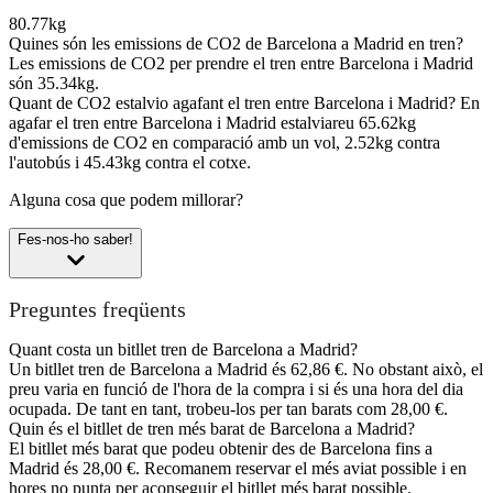
80.77kg
Quines són les emissions de CO2 de Barcelona a Madrid en tren?
Les emissions de CO2 per prendre el tren entre Barcelona i Madrid
són 35.34kg.
Quant de CO2 estalvio agafant el tren entre Barcelona i Madrid?
En
agafar el tren entre Barcelona i Madrid estalviareu 65.62kg
d'emissions de CO2 en comparació amb un vol, 2.52kg contra
l'autobús i 45.43kg contra el cotxe.
Alguna cosa que podem millorar?
Fes-nos-ho saber!
Preguntes freqüents
Quant costa un bitllet tren de Barcelona a Madrid?
Un bitllet tren de Barcelona a Madrid és 62,86 €. No obstant això, el
preu varia en funció de l'hora de la compra i si és una hora del dia
ocupada. De tant en tant, trobeu-los per tan barats com 28,00 €.
Quin és el bitllet de tren més barat de Barcelona a Madrid?
El bitllet més barat que podeu obtenir des de Barcelona fins a
Madrid és 28,00 €. Recomanem reservar el més aviat possible i en
hores no punta per aconseguir el bitllet més barat possible.