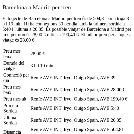
Barcelona a Madrid per tren
El trajecte de Barcelona a Madrid per tren és de 504,81 km i triga 3
h i 19 min. Hi ha connexions 39 per dia, amb la primera sortida a
5:40 i l'última a 20:35. És possible viatjar de Barcelona a Madrid per
tren per només 28,00 € o fins a 190,40 €. El millor preu per a aquest
viatge és 28,00 €.
Preu més
28,00 €
baix
Durada del
3 h i 19 min
viatge
Connexió per
Renfe AVE INT, Iryo, Ouigo Spain, AVE
39
dia
Preu més
Renfe AVE INT, Iryo, Ouigo Spain, AVE
28,00 €
baix
Preu més alt
Renfe AVE INT, Iryo, Ouigo Spain, AVE
190,40 €
Primera
Renfe AVE INT, Iryo, Ouigo Spain, AVE
5:40
Sortida
Última
Renfe AVE INT, Iryo, Ouigo Spain, AVE
20:35
Sortida
Renfe AVE INT, Iryo, Ouigo Spain, AVE
504,81
Distància