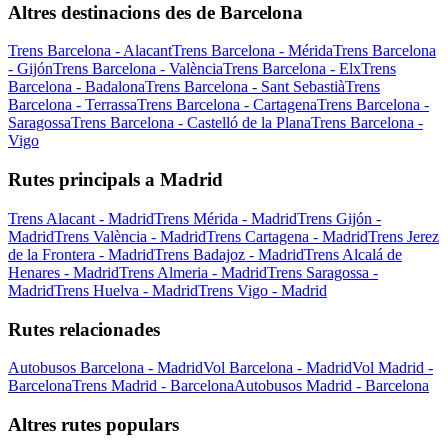
Altres destinacions des de Barcelona
Trens Barcelona - Alacant
Trens Barcelona - Mérida
Trens Barcelona
- Gijón
Trens Barcelona - València
Trens Barcelona - Elx
Trens
Barcelona - Badalona
Trens Barcelona - Sant Sebastià
Trens
Barcelona - Terrassa
Trens Barcelona - Cartagena
Trens Barcelona -
Saragossa
Trens Barcelona - Castelló de la Plana
Trens Barcelona -
Vigo
Rutes principals a Madrid
Trens Alacant - Madrid
Trens Mérida - Madrid
Trens Gijón -
Madrid
Trens València - Madrid
Trens Cartagena - Madrid
Trens Jerez
de la Frontera - Madrid
Trens Badajoz - Madrid
Trens Alcalá de
Henares - Madrid
Trens Almeria - Madrid
Trens Saragossa -
Madrid
Trens Huelva - Madrid
Trens Vigo - Madrid
Rutes relacionades
Autobusos Barcelona - Madrid
Vol Barcelona - Madrid
Vol Madrid -
Barcelona
Trens Madrid - Barcelona
Autobusos Madrid - Barcelona
Altres rutes populars