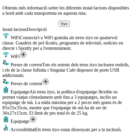
Obteniu més informació sobre les diferents instal·lacions disponibles
a bord amb cada transportista en aquesta ruta.
Iryo
Instal·lacions
Descripció
WiFi
Connecta't a WiFi gratuïta als trens iryo en qualsevol
classe. Gaudeix de pel·lícules, programes de televisió, notícies en
directe i Spotify per a l'entreteniment.
WiFi
Preses de corrent
Tots els seients dels trens iryo inclouen endolls,
i els de la classe Infinita i Singular Cafe disposen de ports USB
addicionals.
Preses de corrent
Equipatge
Als trens iryo, la política d'equipatge flexible us
permet viatjar còmodament amb fins a 3 equipatges, inclòs un
equipatge de mà. La mida màxima per a 2 peces més grans és de
85x55x35cm, mentre que l'equipatge de mà ha de ser de
36x27x15cm. El límit de pes total és de 25 kg.
Equipatge
Accessibilitat
Els trens iryo estan dissenyats per a la inclusió,