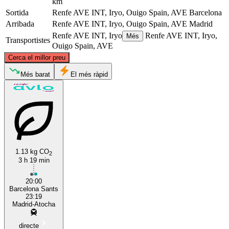
km
Sortida
Renfe AVE INT, Iryo, Ouigo Spain, AVE
Barcelona
Arribada
Renfe AVE INT, Iryo, Ouigo Spain, AVE
Madrid
Renfe AVE INT, Iryo
Renfe AVE INT, Iryo,
Més
Transportistes
Ouigo Spain, AVE
©
CARTO
, ©
OpenStreetMap
contributors
Cerca el millor preu
Més barat
El més ràpid
Barcelona
Madrid
1.13 kg CO
2
3 h 19 min
20:00
Barcelona Sants
23:19
Madrid-Atocha
directe