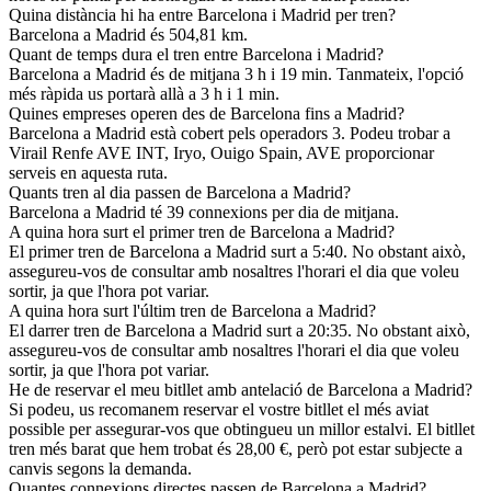
Quina distància hi ha entre Barcelona i Madrid per tren?
Barcelona a Madrid és 504,81 km.
Quant de temps dura el tren entre Barcelona i Madrid?
Barcelona a Madrid és de mitjana 3 h i 19 min. Tanmateix, l'opció
més ràpida us portarà allà a 3 h i 1 min.
Quines empreses operen des de Barcelona fins a Madrid?
Barcelona a Madrid està cobert pels operadors 3. Podeu trobar a
Virail Renfe AVE INT, Iryo, Ouigo Spain, AVE proporcionar
serveis en aquesta ruta.
Quants tren al dia passen de Barcelona a Madrid?
Barcelona a Madrid té 39 connexions per dia de mitjana.
A quina hora surt el primer tren de Barcelona a Madrid?
El primer tren de Barcelona a Madrid surt a 5:40. No obstant això,
assegureu-vos de consultar amb nosaltres l'horari el dia que voleu
sortir, ja que l'hora pot variar.
A quina hora surt l'últim tren de Barcelona a Madrid?
El darrer tren de Barcelona a Madrid surt a 20:35. No obstant això,
assegureu-vos de consultar amb nosaltres l'horari el dia que voleu
sortir, ja que l'hora pot variar.
He de reservar el meu bitllet amb antelació de Barcelona a Madrid?
Si podeu, us recomanem reservar el vostre bitllet el més aviat
possible per assegurar-vos que obtingueu un millor estalvi. El bitllet
tren més barat que hem trobat és 28,00 €, però pot estar subjecte a
canvis segons la demanda.
Quantes connexions directes passen de Barcelona a Madrid?