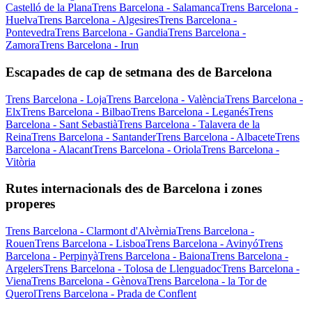
Castelló de la Plana
Trens Barcelona - Salamanca
Trens Barcelona -
Huelva
Trens Barcelona - Algesires
Trens Barcelona -
Pontevedra
Trens Barcelona - Gandia
Trens Barcelona -
Zamora
Trens Barcelona - Irun
Escapades de cap de setmana des de Barcelona
Trens Barcelona - Loja
Trens Barcelona - València
Trens Barcelona -
Elx
Trens Barcelona - Bilbao
Trens Barcelona - Leganés
Trens
Barcelona - Sant Sebastià
Trens Barcelona - Talavera de la
Reina
Trens Barcelona - Santander
Trens Barcelona - Albacete
Trens
Barcelona - Alacant
Trens Barcelona - Oriola
Trens Barcelona -
Vitòria
Rutes internacionals des de Barcelona i zones
properes
Trens Barcelona - Clarmont d'Alvèrnia
Trens Barcelona -
Rouen
Trens Barcelona - Lisboa
Trens Barcelona - Avinyó
Trens
Barcelona - Perpinyà
Trens Barcelona - Baiona
Trens Barcelona -
Argelers
Trens Barcelona - Tolosa de Llenguadoc
Trens Barcelona -
Viena
Trens Barcelona - Gènova
Trens Barcelona - la Tor de
Querol
Trens Barcelona - Prada de Conflent