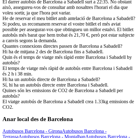
El darrer autobús de Barcelona a Sabadell surt a 22:35. No obstant
això, assegureu-vos de consultar amb nosaltres l'horari el dia que
voleu sortir, ja que l'hora pot variar.
He de reservar el meu bitllet amb antelació de Barcelona a Sabadell?
Si podeu, us recomanem reservar el vostre bitllet el més aviat
possible per assegurar-vos que obtingueu un millor estalvi. El bitllet
autobús més barat que hem trobat és 21,70 €, però pot estar subjecte
a canvis segons la demanda.
Quantes connexions directes passen de Barcelona a Sabadell?
Hi ha de mitjana 2 des de Barcelona fins a Sabadell.
Quin és el temps de viatge més ràpid entre Barcelona i Sabadell by
autobús?
El temps de viatge més ràpid de autobús entre Barcelona i Sabadell
és 2 h i 38 min.
Hi ha un autobús directe de Barcelona a Sabadell?
Sí, hi ha un autobús directe entre Barcelona i Sabadell.
Quines són les emissions de CO2 de Barcelona a Sabadell per
autobús?
El viatge autobús de Barcelona a Sabadell crea 1.33kg emissions de
CO2.
Anar local des de Barcelona
Autobusos Barcelona - Girona
Autobusos Barcelona -
Terrassa
Autobusos Barcelona - Montalban
Autobusos Barcelona -