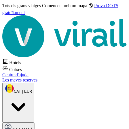
Tots els grans viatges
Comencen amb un mapa 🌎
Prova DOTS
gratuïtament
Hotels
Cotxes
Centre d'ajuda
Les meves reserves
CAT | EUR