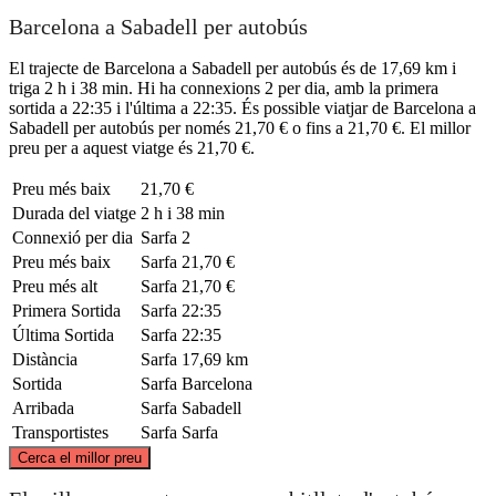
Barcelona a Sabadell per autobús
El trajecte de Barcelona a Sabadell per autobús és de 17,69 km i
triga 2 h i 38 min. Hi ha connexions 2 per dia, amb la primera
sortida a 22:35 i l'última a 22:35. És possible viatjar de Barcelona a
Sabadell per autobús per només 21,70 € o fins a 21,70 €. El millor
preu per a aquest viatge és 21,70 €.
Preu més baix
21,70 €
Durada del viatge
2 h i 38 min
Connexió per dia
Sarfa
2
Preu més baix
Sarfa
21,70 €
Preu més alt
Sarfa
21,70 €
Primera Sortida
Sarfa
22:35
Última Sortida
Sarfa
22:35
Distància
Sarfa
17,69 km
Sortida
Sarfa
Barcelona
Arribada
Sarfa
Sabadell
Transportistes
Sarfa
Sarfa
©
CARTO
, ©
OpenStreetMap
contributors
Cerca el millor preu
Sabadell