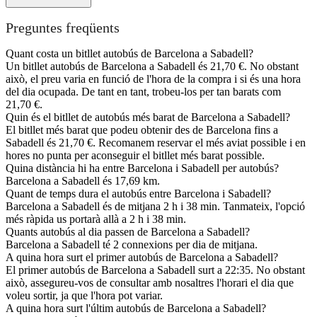
Preguntes freqüents
Quant costa un bitllet autobús de Barcelona a Sabadell?
Un bitllet autobús de Barcelona a Sabadell és 21,70 €. No obstant
això, el preu varia en funció de l'hora de la compra i si és una hora
del dia ocupada. De tant en tant, trobeu-los per tan barats com
21,70 €.
Quin és el bitllet de autobús més barat de Barcelona a Sabadell?
El bitllet més barat que podeu obtenir des de Barcelona fins a
Sabadell és 21,70 €. Recomanem reservar el més aviat possible i en
hores no punta per aconseguir el bitllet més barat possible.
Quina distància hi ha entre Barcelona i Sabadell per autobús?
Barcelona a Sabadell és 17,69 km.
Quant de temps dura el autobús entre Barcelona i Sabadell?
Barcelona a Sabadell és de mitjana 2 h i 38 min. Tanmateix, l'opció
més ràpida us portarà allà a 2 h i 38 min.
Quants autobús al dia passen de Barcelona a Sabadell?
Barcelona a Sabadell té 2 connexions per dia de mitjana.
A quina hora surt el primer autobús de Barcelona a Sabadell?
El primer autobús de Barcelona a Sabadell surt a 22:35. No obstant
això, assegureu-vos de consultar amb nosaltres l'horari el dia que
voleu sortir, ja que l'hora pot variar.
A quina hora surt l'últim autobús de Barcelona a Sabadell?