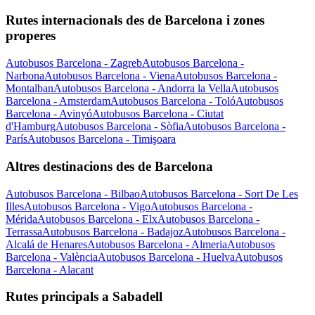
Rutes internacionals des de Barcelona i zones
properes
Autobusos Barcelona - Zagreb
Autobusos Barcelona -
Narbona
Autobusos Barcelona - Viena
Autobusos Barcelona -
Montalban
Autobusos Barcelona - Andorra la Vella
Autobusos
Barcelona - Amsterdam
Autobusos Barcelona - Toló
Autobusos
Barcelona - Avinyó
Autobusos Barcelona - Ciutat
d'Hamburg
Autobusos Barcelona - Sòfia
Autobusos Barcelona -
París
Autobusos Barcelona - Timişoara
Altres destinacions des de Barcelona
Autobusos Barcelona - Bilbao
Autobusos Barcelona - Sort De Les
Illes
Autobusos Barcelona - Vigo
Autobusos Barcelona -
Mérida
Autobusos Barcelona - Elx
Autobusos Barcelona -
Terrassa
Autobusos Barcelona - Badajoz
Autobusos Barcelona -
Alcalá de Henares
Autobusos Barcelona - Almeria
Autobusos
Barcelona - València
Autobusos Barcelona - Huelva
Autobusos
Barcelona - Alacant
Rutes principals a Sabadell