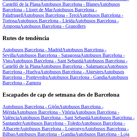
Castelló de la Plana
Autobusos Barcelona - Blanes
Autobusos
Barcelona - Lloret de Mar
Autobusos Barcelona -
Palafrugell
Autobusos Barcelona - Terol
Autobusos Barcelona -
Tortosa
Autobusos Barcelona - Lleida
Autobusos Barcelona -
Amposta
Autobusos Barcelona - Granollers
Rutes de tendència
Autobusos Barcelona - Madrid
Autobusos Barcelona -
Sevilla
Autobusos Barcelona - Saragossa
Autobusos Barcelona -
Vigo
Autobusos Barcelona - Sant Sebastià
Autobusos Barcelona -
Castelló de la Plana
Autobusos Barcelona - Salamanca
Autobusos
Barcelona - Huelva
Autobusos Barcelona - Algesires
Autobusos
Barcelona - Pontevedra
Autobusos Barcelona - Gandia
Autobusos
Barcelona - Zamora
Escapades de cap de setmana des de Barcelona
Autobusos Barcelona - Gijón
Autobusos Barcelona -
Mérida
Autobusos Barcelona - Vitòria
Autobusos Barcelona -
València
Autobusos Barcelona - Sant Sebastià
Autobusos Barcelona -
Santander
Autobusos Barcelona - Toledo
Autobusos Barcelona -
Albacete
Autobusos Barcelona - Logronyo
Autobusos Barcelona -
Bilbao
Autobusos Barcelona - Gandia
Autobusos Barcelona - Loja