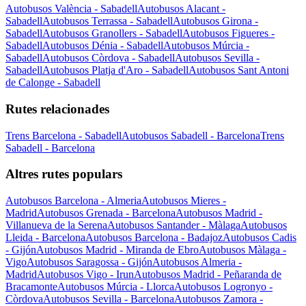
Autobusos València - Sabadell
Autobusos Alacant -
Sabadell
Autobusos Terrassa - Sabadell
Autobusos Girona -
Sabadell
Autobusos Granollers - Sabadell
Autobusos Figueres -
Sabadell
Autobusos Dénia - Sabadell
Autobusos Múrcia -
Sabadell
Autobusos Còrdova - Sabadell
Autobusos Sevilla -
Sabadell
Autobusos Platja d'Aro - Sabadell
Autobusos Sant Antoni
de Calonge - Sabadell
Rutes relacionades
Trens Barcelona - Sabadell
Autobusos Sabadell - Barcelona
Trens
Sabadell - Barcelona
Altres rutes populars
Autobusos Barcelona - Almeria
Autobusos Mieres -
Madrid
Autobusos Grenada - Barcelona
Autobusos Madrid -
Villanueva de la Serena
Autobusos Santander - Màlaga
Autobusos
Lleida - Barcelona
Autobusos Barcelona - Badajoz
Autobusos Cadis
- Gijón
Autobusos Madrid - Miranda de Ebro
Autobusos Màlaga -
Vigo
Autobusos Saragossa - Gijón
Autobusos Almeria -
Madrid
Autobusos Vigo - Irun
Autobusos Madrid - Peñaranda de
Bracamonte
Autobusos Múrcia - Llorca
Autobusos Logronyo -
Còrdova
Autobusos Sevilla - Barcelona
Autobusos Zamora -