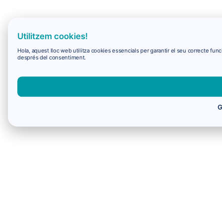
Utilitzem cookies!
Hola, aquest lloc web utilitza cookies essencials per garantir el seu correcte f
després del consentiment.
G