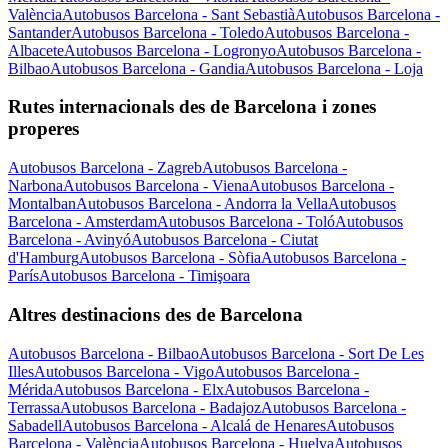
València
Autobusos Barcelona - Sant Sebastià
Autobusos Barcelona -
Santander
Autobusos Barcelona - Toledo
Autobusos Barcelona -
Albacete
Autobusos Barcelona - Logronyo
Autobusos Barcelona -
Bilbao
Autobusos Barcelona - Gandia
Autobusos Barcelona - Loja
Rutes internacionals des de Barcelona i zones
properes
Autobusos Barcelona - Zagreb
Autobusos Barcelona -
Narbona
Autobusos Barcelona - Viena
Autobusos Barcelona -
Montalban
Autobusos Barcelona - Andorra la Vella
Autobusos
Barcelona - Amsterdam
Autobusos Barcelona - Toló
Autobusos
Barcelona - Avinyó
Autobusos Barcelona - Ciutat
d'Hamburg
Autobusos Barcelona - Sòfia
Autobusos Barcelona -
París
Autobusos Barcelona - Timişoara
Altres destinacions des de Barcelona
Autobusos Barcelona - Bilbao
Autobusos Barcelona - Sort De Les
Illes
Autobusos Barcelona - Vigo
Autobusos Barcelona -
Mérida
Autobusos Barcelona - Elx
Autobusos Barcelona -
Terrassa
Autobusos Barcelona - Badajoz
Autobusos Barcelona -
Sabadell
Autobusos Barcelona - Alcalá de Henares
Autobusos
Barcelona - València
Autobusos Barcelona - Huelva
Autobusos