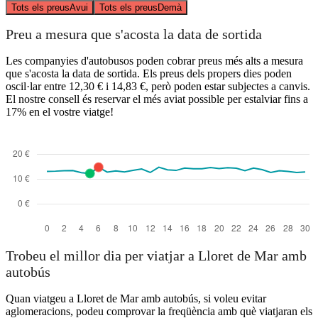
Tots els preus
Avui
Tots els preus
Demà
Preu a mesura que s'acosta la data de sortida
Les companyies d'autobusos poden cobrar preus més alts a mesura
que s'acosta la data de sortida. Els preus dels propers dies poden
oscil·lar entre 12,30 € i 14,83 €, però poden estar subjectes a canvis.
El nostre consell és reservar el més aviat possible per estalviar fins a
17% en el vostre viatge!
Trobeu el millor dia per viatjar a Lloret de Mar amb
autobús
Quan viatgeu a Lloret de Mar amb autobús, si voleu evitar
aglomeracions, podeu comprovar la freqüència amb què viatjaran els