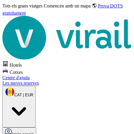
Tots els grans viatges
Comencen amb un mapa 🌎
Prova DOTS
gratuïtament
Hotels
Cotxes
Centre d'ajuda
Les meves reserves
CAT | EUR