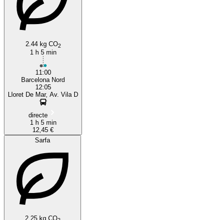
2.44 kg CO
2
1 h 5 min
11:00
Barcelona Nord
12:05
Lloret De Mar, Av. Vila D
directe
1 h 5 min
12,45 €
Sarfa
2.25 kg CO
2