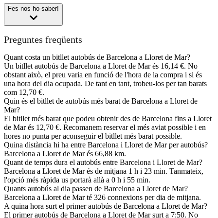
Fes-nos-ho saber!
Preguntes freqüents
Quant costa un bitllet autobús de Barcelona a Lloret de Mar?
Un bitllet autobús de Barcelona a Lloret de Mar és 16,14 €. No
obstant això, el preu varia en funció de l'hora de la compra i si és
una hora del dia ocupada. De tant en tant, trobeu-los per tan barats
com 12,70 €.
Quin és el bitllet de autobús més barat de Barcelona a Lloret de
Mar?
El bitllet més barat que podeu obtenir des de Barcelona fins a Lloret
de Mar és 12,70 €. Recomanem reservar el més aviat possible i en
hores no punta per aconseguir el bitllet més barat possible.
Quina distància hi ha entre Barcelona i Lloret de Mar per autobús?
Barcelona a Lloret de Mar és 66,88 km.
Quant de temps dura el autobús entre Barcelona i Lloret de Mar?
Barcelona a Lloret de Mar és de mitjana 1 h i 23 min. Tanmateix,
l'opció més ràpida us portarà allà a 0 h i 55 min.
Quants autobús al dia passen de Barcelona a Lloret de Mar?
Barcelona a Lloret de Mar té 326 connexions per dia de mitjana.
A quina hora surt el primer autobús de Barcelona a Lloret de Mar?
El primer autobús de Barcelona a Lloret de Mar surt a 7:50. No