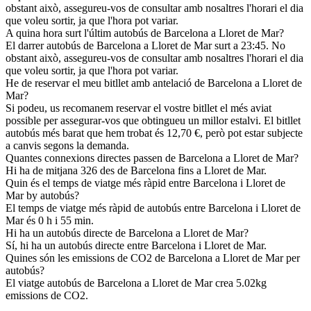
obstant això, assegureu-vos de consultar amb nosaltres l'horari el dia
que voleu sortir, ja que l'hora pot variar.
A quina hora surt l'últim autobús de Barcelona a Lloret de Mar?
El darrer autobús de Barcelona a Lloret de Mar surt a 23:45. No
obstant això, assegureu-vos de consultar amb nosaltres l'horari el dia
que voleu sortir, ja que l'hora pot variar.
He de reservar el meu bitllet amb antelació de Barcelona a Lloret de
Mar?
Si podeu, us recomanem reservar el vostre bitllet el més aviat
possible per assegurar-vos que obtingueu un millor estalvi. El bitllet
autobús més barat que hem trobat és 12,70 €, però pot estar subjecte
a canvis segons la demanda.
Quantes connexions directes passen de Barcelona a Lloret de Mar?
Hi ha de mitjana 326 des de Barcelona fins a Lloret de Mar.
Quin és el temps de viatge més ràpid entre Barcelona i Lloret de
Mar by autobús?
El temps de viatge més ràpid de autobús entre Barcelona i Lloret de
Mar és 0 h i 55 min.
Hi ha un autobús directe de Barcelona a Lloret de Mar?
Sí, hi ha un autobús directe entre Barcelona i Lloret de Mar.
Quines són les emissions de CO2 de Barcelona a Lloret de Mar per
autobús?
El viatge autobús de Barcelona a Lloret de Mar crea 5.02kg
emissions de CO2.