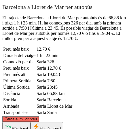
Barcelona a Lloret de Mar per autobús
El trajecte de Barcelona a Lloret de Mar per autobús és de 66,88 km
i triga 1 h i 23 min. Hi ha connexions 326 per dia, amb la primera
sortida a 7:50 i l'última a 23:45. És possible viatjar de Barcelona a
Lloret de Mar per autobús per només 12,70 € o fins a 19,04 €. El
millor preu per a aquest viatge és 12,70 €.
Preu més baix
12,70 €
Durada del viatge
1 h i 23 min
Connexió per dia
Sarfa
326
Preu més baix
Sarfa
12,70 €
Preu més alt
Sarfa
19,04 €
Primera Sortida
Sarfa
7:50
Última Sortida
Sarfa
23:45
Distància
Sarfa
66,88 km
Sortida
Sarfa
Barcelona
Arribada
Sarfa
Lloret de Mar
Transportistes
Sarfa
Sarfa
©
CARTO
, ©
OpenStreetMap
contributors
Cerca el millor preu
Lloret de Mar
Més barat
El més ràpid