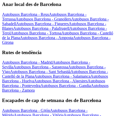
Anar local des de Barcelona
Autobusos Barcelona - Reus
Autobusos Barcelona -
Terrassa
Autobusos Barcelona - Granollers
Autobusos Barcelona -
Sabadell
Autobusos Barcelona - Figueres
Autobusos Barcelona -
Blanes
Autobusos Barcelona - Palafrugell
Autobusos Barcelona -
Terol
Autobusos Barcelona - Tortosa
Autobusos Barcelona - Castelló
de la Plana
Autobusos Barcelona - Amposta
Autobusos Barcelona -
Girona
Rutes de tendència
Autobusos Barcelona - Madrid
Autobusos Barcelona -
Sevilla
Autobusos Barcelona - Saragossa
Autobusos Barcelona -
Vigo
Autobusos Barcelona - Sant Sebastià
Autobusos Barcelona -
Castelló de la Plana
Autobusos Barcelona - Salamanca
Autobusos
Barcelona - Huelva
Autobusos Barcelona - Algesires
Autobusos
Barcelona - Pontevedra
Autobusos Barcelona - Gandia
Autobusos
Barcelona - Zamora
Escapades de cap de setmana des de Barcelona
Autobusos Barcelona - Gijón
Autobusos Barcelona -
Mérida
Autobusos Barcelona - Vitòria
Autobusos Barcelona -