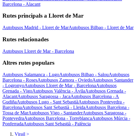
Barcelona - Alacant
Rutes principals a Lloret de Mar
Autobusos Madrid - Lloret de Mar
Autobusos Bilbao - Lloret de Mar
Rutes relacionades
Autobusos Lloret de Mar - Barcelona
Altres rutes populars
Autobusos Salamanca - Lugo
Autobusos Bilbao - Salou
Autobusos
Barcelona - Roses
Autobusos Zamora - Oviedo
Autobusos Santander
- Logronyo
Autobusos Lloret de Mar - Barcelona
Autobusos
Grenada - Vigo
Autobusos València - Àvila
Autobusos Grenada -
Alacant
Autobusos Saragossa - Jaca
Autobusos Barcelona - A
Gudiña
Autobusos Lugo - Sant Sebastià
Autobusos Pontevedra -
Barcelona
Autobusos Sant Sebastià - Lleida
Autobusos Barcelona -
Tossa de Mar
Autobusos Vigo - Santander
Autobusos Saragossa -
Pontevedra
Autobusos Barcelona - Torreblanca
Autobusos Múrcia -
Ponferrada
Autobusos Sant Sebastià - Palència
Virail
>