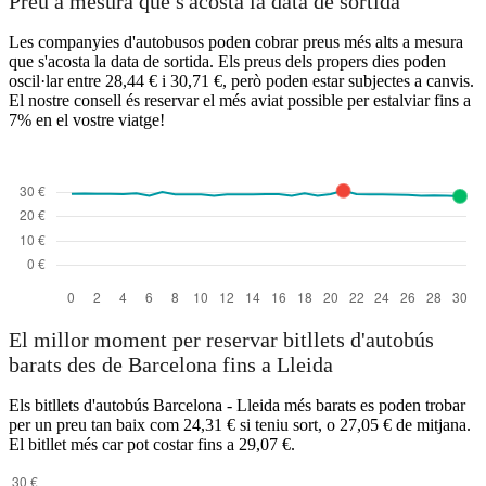
Preu a mesura que s'acosta la data de sortida
Les companyies d'autobusos poden cobrar preus més alts a mesura
que s'acosta la data de sortida. Els preus dels propers dies poden
oscil·lar entre 28,44 € i 30,71 €, però poden estar subjectes a canvis.
El nostre consell és reservar el més aviat possible per estalviar fins a
7% en el vostre viatge!
El millor moment per reservar bitllets d'autobús
barats des de Barcelona fins a Lleida
Els bitllets d'autobús Barcelona - Lleida més barats es poden trobar
per un preu tan baix com 24,31 € si teniu sort, o 27,05 € de mitjana.
El bitllet més car pot costar fins a 29,07 €.