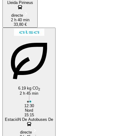
Lleida Pirineus
directe
2 h 40 min
33,80 €
6.19 kg CO
2
2 h 45 min
12:30
Nord
15:15
EstacióN De Autobuses De
directe