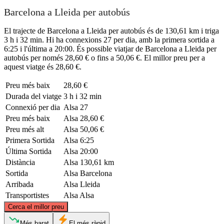
Barcelona a Lleida per autobús
El trajecte de Barcelona a Lleida per autobús és de 130,61 km i triga
3 h i 32 min. Hi ha connexions 27 per dia, amb la primera sortida a
6:25 i l'última a 20:00. És possible viatjar de Barcelona a Lleida per
autobús per només 28,60 € o fins a 50,06 €. El millor preu per a
aquest viatge és 28,60 €.
Preu més baix
28,60 €
Durada del viatge
3 h i 32 min
Connexió per dia
Alsa
27
Preu més baix
Alsa
28,60 €
Preu més alt
Alsa
50,06 €
Primera Sortida
Alsa
6:25
Última Sortida
Alsa
20:00
Distància
Alsa
130,61 km
Sortida
Alsa
Barcelona
Arribada
Alsa
Lleida
Transportistes
Alsa
Alsa
©
CARTO
, ©
OpenStreetMap
contributors
Cerca el millor preu
Més barat
El més ràpid