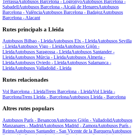
Terrassa
Autobusos Barcelona - Logronyo
Autobusos Barcelona -
Sabadell
Autobusos Barcelona - Alcalá de Henares
Autobusos
Barcelona - València
Autobusos Barcelona - Badajoz
Autobusos
Barcelona - Alacant
Rutes principals a Lleida
Autobusos Bilbao - Lleida
Autobusos Elx - Lleida
Autobusos Sevilla
- Lleida
Autobusos Vigo - Lleida
Autobusos Gijón -
Lleida
Autobusos Saragossa - Lleida
Autobusos Santander -
Lleida
Autobusos Múrcia - Lleida
Autobusos Almeria -
Lleida
Autobusos Oviedo - Lleida
Autobusos Salamanca -
Lleida
Autobusos Valladolid - Lleida
Rutes relacionades
Vol Barcelona - Lleida
Trens Barcelona - Lleida
Vol Lleida -
Barcelona
Trens Lleida - Barcelona
Autobusos Lleida - Barcelona
Altres rutes populars
Autobusos París - Besançon
Autobusos Gijón - Valladolid
Autobusos
Manzanares - Madrid
Autobusos Madrid - Zamora
Autobusos París -
Reims
Autobusos Santander - San Vicente de la Barquera
Autobusos