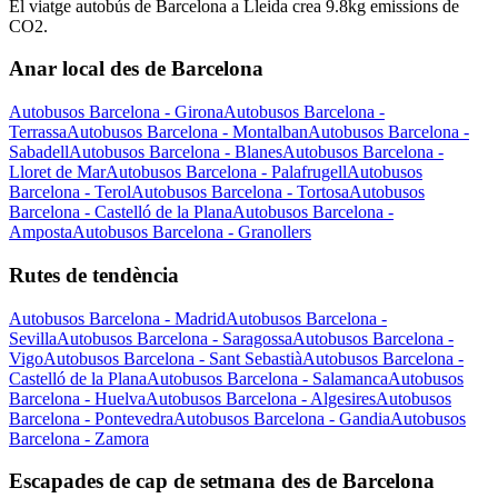
El viatge autobús de Barcelona a Lleida crea 9.8kg emissions de
CO2.
Anar local des de Barcelona
Autobusos Barcelona - Girona
Autobusos Barcelona -
Terrassa
Autobusos Barcelona - Montalban
Autobusos Barcelona -
Sabadell
Autobusos Barcelona - Blanes
Autobusos Barcelona -
Lloret de Mar
Autobusos Barcelona - Palafrugell
Autobusos
Barcelona - Terol
Autobusos Barcelona - Tortosa
Autobusos
Barcelona - Castelló de la Plana
Autobusos Barcelona -
Amposta
Autobusos Barcelona - Granollers
Rutes de tendència
Autobusos Barcelona - Madrid
Autobusos Barcelona -
Sevilla
Autobusos Barcelona - Saragossa
Autobusos Barcelona -
Vigo
Autobusos Barcelona - Sant Sebastià
Autobusos Barcelona -
Castelló de la Plana
Autobusos Barcelona - Salamanca
Autobusos
Barcelona - Huelva
Autobusos Barcelona - Algesires
Autobusos
Barcelona - Pontevedra
Autobusos Barcelona - Gandia
Autobusos
Barcelona - Zamora
Escapades de cap de setmana des de Barcelona