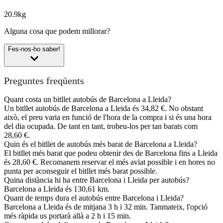
20.9kg
Alguna cosa que podem millorar?
Fes-nos-ho saber!
Preguntes freqüents
Quant costa un bitllet autobús de Barcelona a Lleida?
Un bitllet autobús de Barcelona a Lleida és 34,82 €. No obstant
això, el preu varia en funció de l'hora de la compra i si és una hora
del dia ocupada. De tant en tant, trobeu-los per tan barats com
28,60 €.
Quin és el bitllet de autobús més barat de Barcelona a Lleida?
El bitllet més barat que podeu obtenir des de Barcelona fins a Lleida
és 28,60 €. Recomanem reservar el més aviat possible i en hores no
punta per aconseguir el bitllet més barat possible.
Quina distància hi ha entre Barcelona i Lleida per autobús?
Barcelona a Lleida és 130,61 km.
Quant de temps dura el autobús entre Barcelona i Lleida?
Barcelona a Lleida és de mitjana 3 h i 32 min. Tanmateix, l'opció
més ràpida us portarà allà a 2 h i 15 min.