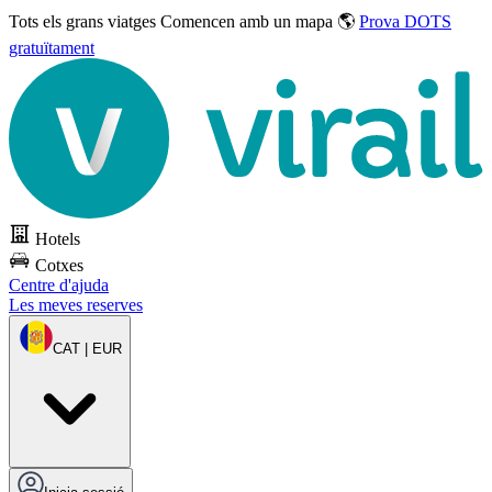
Tots els grans viatges
Comencen amb un mapa 🌎
Prova DOTS
gratuïtament
Hotels
Cotxes
Centre d'ajuda
Les meves reserves
CAT | EUR