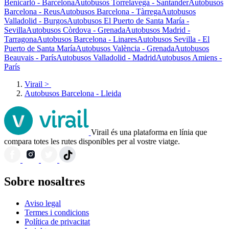
Benicarló - Barcelona
Autobusos Torrelavega - Santander
Autobusos
Barcelona - Reus
Autobusos Barcelona - Tàrrega
Autobusos
Valladolid - Burgos
Autobusos El Puerto de Santa María -
Sevilla
Autobusos Còrdova - Grenada
Autobusos Madrid -
Tarragona
Autobusos Barcelona - Linares
Autobusos Sevilla - El
Puerto de Santa María
Autobusos València - Grenada
Autobusos
Beauvais - París
Autobusos Valladolid - Madrid
Autobusos Amiens -
París
Virail
>
Autobusos Barcelona - Lleida
Virail és una plataforma en línia que
compara totes les rutes disponibles per al vostre viatge.
Sobre nosaltres
Aviso legal
Termes i condicions
Política de privacitat