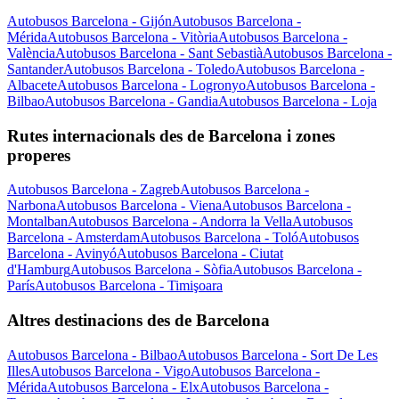
Autobusos Barcelona - Gijón
Autobusos Barcelona -
Mérida
Autobusos Barcelona - Vitòria
Autobusos Barcelona -
València
Autobusos Barcelona - Sant Sebastià
Autobusos Barcelona -
Santander
Autobusos Barcelona - Toledo
Autobusos Barcelona -
Albacete
Autobusos Barcelona - Logronyo
Autobusos Barcelona -
Bilbao
Autobusos Barcelona - Gandia
Autobusos Barcelona - Loja
Rutes internacionals des de Barcelona i zones
properes
Autobusos Barcelona - Zagreb
Autobusos Barcelona -
Narbona
Autobusos Barcelona - Viena
Autobusos Barcelona -
Montalban
Autobusos Barcelona - Andorra la Vella
Autobusos
Barcelona - Amsterdam
Autobusos Barcelona - Toló
Autobusos
Barcelona - Avinyó
Autobusos Barcelona - Ciutat
d'Hamburg
Autobusos Barcelona - Sòfia
Autobusos Barcelona -
París
Autobusos Barcelona - Timişoara
Altres destinacions des de Barcelona
Autobusos Barcelona - Bilbao
Autobusos Barcelona - Sort De Les
Illes
Autobusos Barcelona - Vigo
Autobusos Barcelona -
Mérida
Autobusos Barcelona - Elx
Autobusos Barcelona -