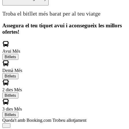
Troba el bitllet més barat per al teu viatge
Assegura el teu tiquet avui i aconsegueix les millors
ofertes!
Avui
Més
Bitllets
Demà
Més
Bitllets
2 dies
Més
Bitllets
3 dies
Més
Bitllets
Queda't amb Booking.com
Trobeu allotjament