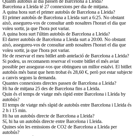
Quants autobús al dia passen de Barcelona a Lleida?
Barcelona a Lleida té 27 connexions per dia de mitjana.
A quina hora surt el primer autobús de Barcelona a Lleida?
El primer autobús de Barcelona a Lleida surt a 6:25. No obstant
això, assegureu-vos de consultar amb nosaltres l'horari el dia que
voleu sortir, ja que l'hora pot variar.
A quina hora surt l'últim autobús de Barcelona a Lleida?
El darrer autobús de Barcelona a Lleida surt a 20:00. No obstant
això, assegureu-vos de consultar amb nosaltres l'horari el dia que
voleu sortir, ja que l'hora pot variar.
He de reservar el meu bitllet amb antelació de Barcelona a Lleida?
Si podeu, us recomanem reservar el vostre bitllet el més aviat
possible per assegurar-vos que obtingueu un millor estalvi. El bitllet
autobús més barat que hem trobat és 28,60 €, però pot estar subjecte
a canvis segons la demanda.
Quantes connexions directes passen de Barcelona a Lleida?
Hi ha de mitjana 25 des de Barcelona fins a Lleida.
Quin és el temps de viatge més ràpid entre Barcelona i Lleida by
autobús?
El temps de viatge més ràpid de autobús entre Barcelona i Lleida és
2 h i 15 min.
Hi ha un autobús directe de Barcelona a Lleida?
Sí, hi ha un autobús directe entre Barcelona i Lleida.
Quines són les emissions de CO2 de Barcelona a Lleida per
autobús?