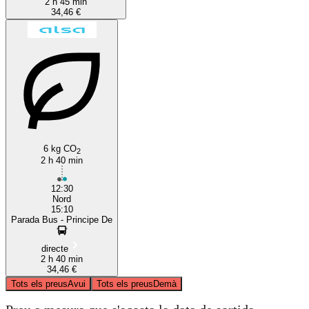
2 h 45 min
34,46 €
6 kg CO
2
2 h 40 min
12:30
Nord
15:10
Parada Bus - Principe De
directe
2 h 40 min
34,46 €
Tots els preus
Avui
Tots els preus
Demà